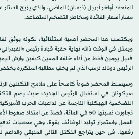
المنعقد أواخر أبريل (نيسان) الماضي، والذي يزيح الستار
مسار أسعار الفائدة ومخاطر التضخم المتصاعد.
ويكتسب هذا المحضر أهمية استثنائية، لكونه يوثق تفاصي
قبيل يومين فقط من أداء خلفه المعين كيفين وارش اليمي
الرئيس دونالد
ترمب
الذي لم يخفِ مطالبه المتكررة بخفض 
وسيسلط المحضر ضوءاً كاسحاً على ملامح التكتلين الرئيس
سيكونان في استقبال الرئيس الجديد؛ حيث يضم التكتل 
التضخمية الهيكلية الناجمة عن تداعيات الحرب الأميركية 
تجاوزت نسبتها 50 في المائة، فضلاً عن امتد
العمل واستمرار توليد الوظائف بقوة. وهي معطيات تدفع 
رفعها. في حين يتراجع التكتل الثاني المتبقي والداع