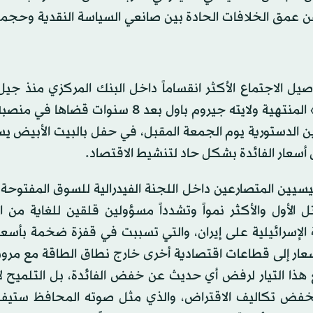
 عن عمق الخلافات الحادة بين صانعي السياسة النقدية وحجم
ل الاجتماع الأكثر انقساماً داخل البنك المركزي منذ جيل
ويمثل في الوقت ذاته نهاية حقبة قيادة رئيس «الفيدرالي» المنتهية ولايته جيروم باول بعد 8 
ن الدستورية يوم الجمعة المقبل، في حفل بالبيت الأبيض ي
أسعار الفائدة بشكل حاد لتنشيط الاقتصاد.
يين المتصارعين داخل اللجنة الفيدرالية للسوق المفتوحة 
الأول والأكثر نمواً وتشدداً مسؤولين قلقين للغاية من 
الإسرائيلية على
إيران
، والتي تسببت في قفزة ضخمة بأسعار
اد ضغوط الأسعار إلى قطاعات اقتصادية أخرى خارج نطاق الطاقة مع م
هذا التيار لرفض أي حديث عن خفض الفائدة، بل التلميح لإ
م لخفض تكاليف الاقتراض، والذي مثل صوته المحافظ ستيفن