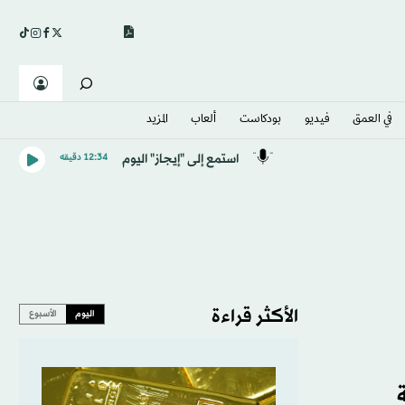
في العمق
فيديو
بودكاست
ألعاب
المزيد
استمع إلى "إيجاز" اليوم
12:34 دقيقه
الأكثر قراءة
اليوم
الأسبوع