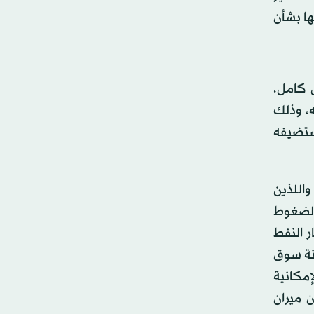
ها بشأن
 كامل،
سنوات قضاها في منصبه، وذلك
ستضيفه
واللذين
الضغوط
 النفط
رونة سوق
مكانية
 ميران