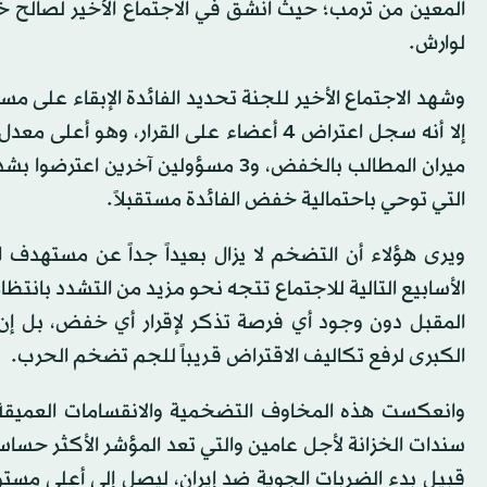
المعين من
ترمب
؛ حيث انشق في الاجتماع الأخير لصالح خ
لوارش.
ميران المطالب بالخفض، و3 مسؤولين آخر
التي توحي باحتمالية خفض الفائدة مستقبلاً.
الأسابيع التالية للاجتماع تتجه نحو مزيد من التشدد بانتظ
المقبل دون وجود أي فرصة تذكر لإقرار أي خفض، بل إن أ
الكبرى لرفع تكاليف الاقتراض قريباً للجم تضخم الحرب.
وانعكست هذه المخاوف التضخمية والانقسامات العميقة 
قبيل بدء الضربات الجوية ضد
إيران