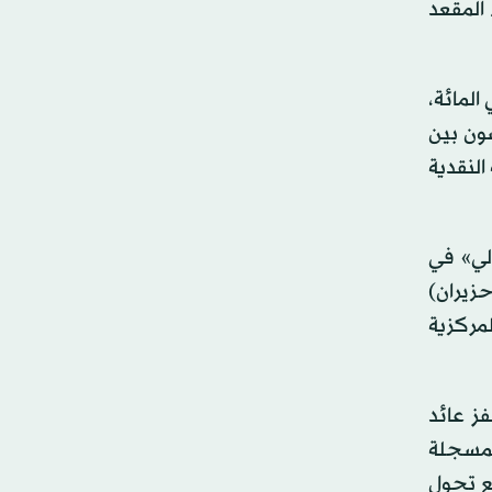
 المقعد
 الفائدة الإبقاء على مستويات الفائدة دون تغيير في نطاق يتراوح بين 3.50 و3.75 في المائة،
 عام 1992. إذ انقسم المعترضون بين
ة النقدية
ء «الفيدرالي» في
حزيران)
مركزية
ز عائد
سة النقدية من مستويات 3.40 في المائة المسجلة
مائة، بالتزامن مع تحول