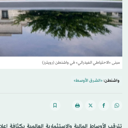
مبنى «الاحتياطي الفيدرالي» في واشنطن (رويترز)
واشنطن:
«الشرق الأوسط»
تترقب الأوساط المالية والاستثمارية العالمية بكثافة إع