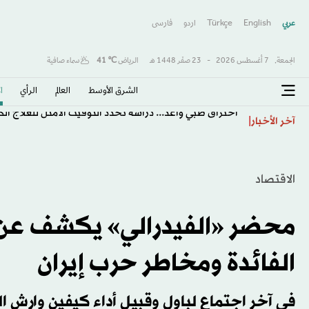
عربي
English
Türkçe
اردو
فارسى
الجمعة,
7 أغسطس 2026
-
23 صفَر 1448 هـ
الرياض
℃
41
سماء صافية
الشرق الأوسط​
العالم
الرأي
ا
اختراق طبي واعد... دراسة تحدد التوقيت الأمثل للعلاج ا
آخر الأخبار
الاقتصاد
محضر «الفيدرالي» يكشف عن 
الفائدة ومخاطر حرب إيران
في آخر اجتماع لباول وقبيل أداء كيفين وارش ال