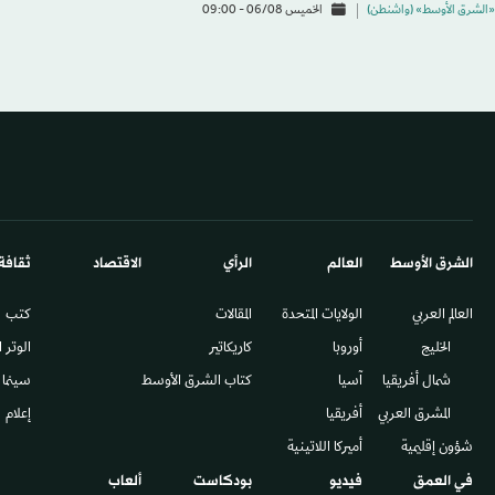
«الشرق الأوسط» (واشنطن)
الخميس 06/08 - 09:00
الشرق الأوسط​
العالم
الرأي
الاقتصاد
ثقافة
العالم العربي
الولايات المتحدة
المقالات
كتب
الخليج
أوروبا
كاريكاتير
الوتر 
شمال أفريقيا
آسيا
كتاب الشرق الأوسط
سينما
المشرق العربي
أفريقيا
إعلام
شؤون إقليمية
أميركا اللاتينية
في العمق
فيديو
بودكاست
ألعاب