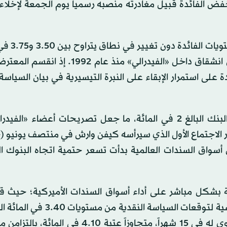
فض الفائدة قبيل مغادرته منصبه رسمياً يوم الجمعة لإخلاء
وشهد الاجتماع الأخير للجنة تحديد
إلا أنه سجل اعتراض 4 أعضاء على القرار، وهو أعلى معدل انشقاق داخل «الفيدرالي» منذ
ين اعترضوا بشدة على استمرار الإبقاء على النبرة التيسيرية في بيان السياس
ويرى هؤلاء أن التضخم لا يزال بعيداً جداً عن مستهدف البنك البالغ 2 في المائة، ما جعل تصريحات أعضا
ار الاجتماع الأول الذي سيرأسه كيفن وارش في منتصف يونيو (
سواق السندات العالمية بدأت تسعر حتمية اتجاه البنوك ال
بشكل مباشر على أداء أسواق السندات الأميركية؛ حيث قف
سندات الخزانة لأجل عامين والتي تعد المؤشر الأكثر حساسية لتوقعات السيا
، ليصل إلى أعلى مستوى له في 15 شهراً، متجاوزاً عتبة 4.10 في ال