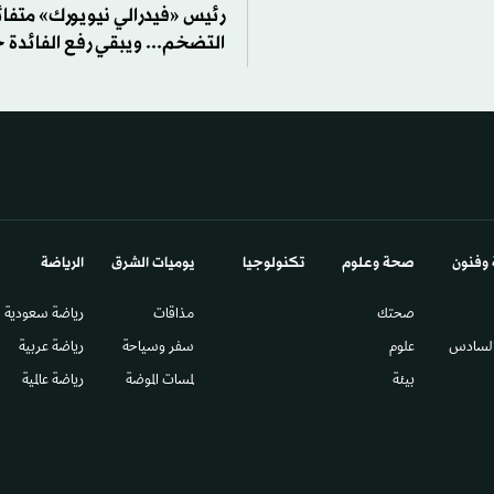
رئيس «فيدرالي نيويورك» متفائ
التضخم... ويبقي رفع الفائدة خي
 وفنون
صحة وعلوم
تكنولوجيا
يوميات الشرق​
الرياضة
صحتك
مذاقات
رياضة سعودية
السادس​
علوم
سفر وسياحة
رياضة عربية
بيئة
لمسات الموضة
رياضة عالمية