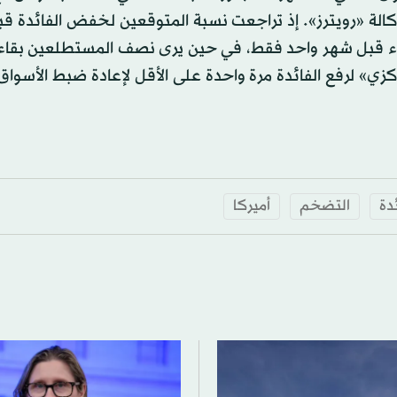
لة «رويترز». إذ تراجعت نسبة المتوقعين لخفض الفائدة قب
، مقارنة بثلثي الخبراء قبل شهر واحد فقط، في حين يرى نصف المستطلعين بقا
ي» لرفع الفائدة مرة واحدة على الأقل لإعادة ضبط الأسواق 
دة
التضخم
أميركا