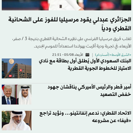
الجزائري عبدلي يقود مرسيليا للفوز على الشحانية
القطري ودياً
تغلب فريق مرسيليا الفرنسي على نظيره الشحانية القطري بنتيجة 3 / صفر،
الأربعاء، في تجربة ودية أقيمت بهولندا استعداداً للموسم الجديد.
«الشرق الأوسط» (أمستردام )
الأربعاء 05/08 - 21:51
البنك السعودي الأول يُطلق أول بطاقة مع نادي
الامتياز للخطوط الجوية القطرية
أمير قطر والرئيس الأميركي يناقشان جهود
خفض التصعيد
الاتحاد القطري: ندعم إنفانتينو… ونؤيد تراجع
«فيفا» عن مشروعه