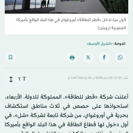
لأول مرة تدخل «قطر للطاقة» أوروغواي في هذا البلد الواقع بأميركا
الجنوبية (رويترز)
الدوحة:
«الشرق الأوسط»
T
نُشر: 11:01-20 مايو 2026 م ـ 04 ذو الحِجّة 1447 هـ
T
أعلنت شركة «قطر للطاقة»، المملوكة للدولة، الأربعاء،
استحواذها على حصص في ثلاث مناطق استكشاف
بحرية في أوروغواي، من شركة تابعة لشركة «شل»، في
أول دخول لها قطاعَ الطاقة في هذا البلد الواقع بأميركا