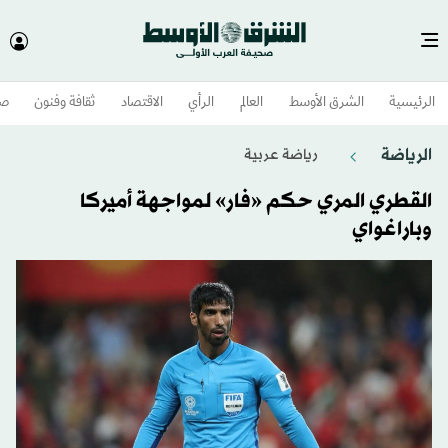
الرئيسية
الشرق الأوسط​
العالم
الرأي
الاقتصاد
ثقافة وفنون
صح
الرياضة
رياضة عربية
القطري المري حكم «فار» لمواجهة أميركا
وباراغواي