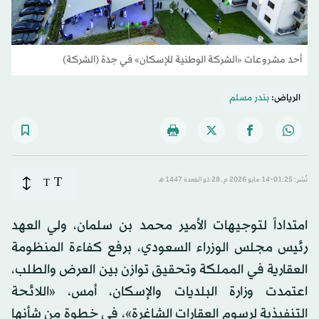
أحد مشروعات «الشركة الوطنية للإسكان» في جدة (الشركة)
الرياض:
بندر مسلم
T
نُشر: 01:25-14 مايو 2026 م ـ 28 ذو القِعدة 1447 هـ
T
امتداداً لتوجيهات الأمير محمد بن سلمان، ولي العهد
رئيس مجلس الوزراء السعودي، برفع كفاءة المنظومة
العقارية في المملكة وتحقيق توازن بين العرض والطلب،
اعتمدت وزارة البلديات والإسكان، أمس، «اللائحة
التنفيذية لرسوم العقارات الشاغرة»، في خطوة من شأنها