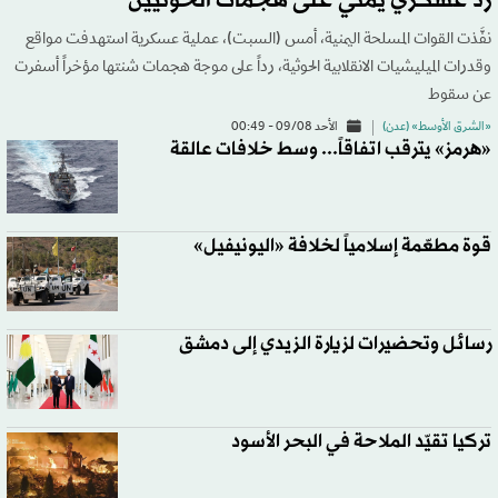
رد عسكري يمني على هجمات الحوثيين
نفَّذت القوات المسلحة اليمنية، أمس (السبت)، عملية عسكرية استهدفت مواقع
وقدرات الميليشيات الانقلابية الحوثية، رداً على موجة هجمات شنتها مؤخراً أسفرت
عن سقوط
«الشرق الأوسط» (عدن)
الأحد 09/08 - 00:49
«هرمز» يترقب اتفاقاً... وسط خلافات عالقة
قوة مطعّمة إسلامياً لخلافة «اليونيفيل»
رسائل وتحضيرات لزيارة الزيدي إلى دمشق
تركيا تقيّد الملاحة في البحر الأسود