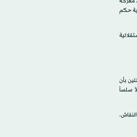
، معركة
نية حكم
تقلالية
للين بأن
ً سلساً
النقاش،