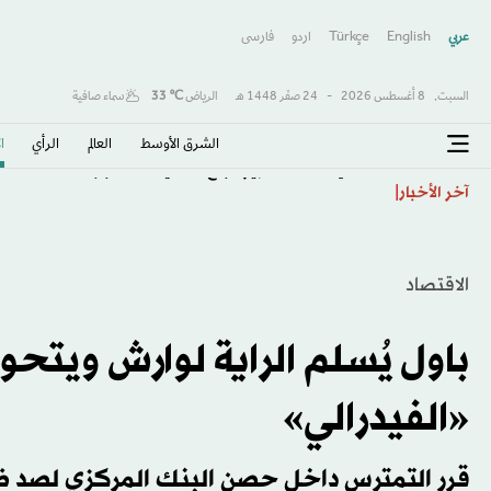
عربي
English
Türkçe
اردو
فارسى
السبت,
8 أغسطس 2026
-
24 صفَر 1448 هـ
الرياض
℃
33
سماء صافية
الشرق الأوسط​
العالم
الرأي
ا
اتفاقية مكة... تعزيز الردع لحماية الاستقرار
آخر الأخبار
الاقتصاد
باول يُسلم الراية لوارش ويتحو
«الفيدرالي»
قرر التمترس داخل حصن البنك المركزي لصد