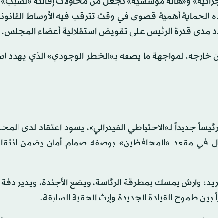
 إجرائية» و«هالة مؤسسية» تجعل من محاولات إقالته «لسبب»
ذه الحماية أهمية قصوى في وقت تترقب فيه الأوساط القانو
دد مدى قدرة الرئيس على تقويض استقلالية أعضاء المجلس.
ن خارجه، لمواجهة ما يصفه بـ«الخطر الوجودي» الذي يهدد اس
وارش رئيساً جديداً لـ«الاحتياطي الفيدرالي»، يسود اعتقاد لدى المح
 باول في مقعد «المحافظين» بوصفه صمام أمان يضمن انتقالا
يد: وارش يمسك بمطرقة الرئاسة، ويضع الأجندة، ويدير دفة 
ً بين طموح القيادة الجديدة وإرث الحقبة السابقة.