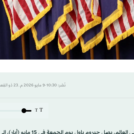
نُشر: 10:30-9 مايو 2026 م ـ 23 ذو القِعدة 1447 هـ
T
T
بعد 8 سنوات صاخبة قضاها على رأس أقوى بنك مركزي في العالم، يصل جيروم باول