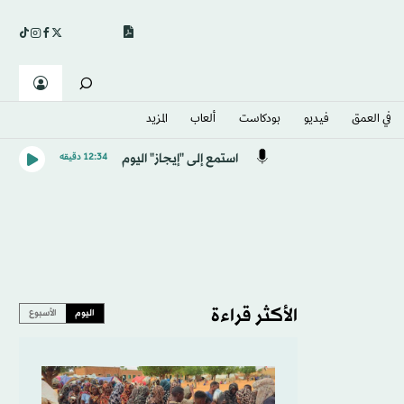
في العمق
فيديو
بودكاست
ألعاب
المزيد
استمع إلى "إيجاز" اليوم
12:34 دقيقه
الأكثر قراءة
اليوم
الأسبوع