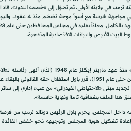
يّنه ترمب في ولايته الأولى، ثم تحوّل إلى «خصمه اللدود»، قاد ا
الأميركي عبر نفق الجائحة المظلم، قبل أن يجد نفسه في مواجهة شرسة مع 
 البيت الأبيض والبيانات الاقتصادية المتفجرة.
في قرار كسر به تقليداً لم يشهده «الاحتياطي الفيدرالي» منذ عهد مارينر إيكلز عام 1948 (ال
الفيدرالي» لكنه استمر في العمل داخل مجلس المحافظين حتى عام 1951)، قرر باول استغلال حقه القانوني
ديد مبنى «الاحتياطي الفيدرالي» من عبء إداري إلى ساتر
لق هذا الملف بشفافية تامة ونهاية حاسمة».
تمترسه داخل المجلس، يحرم باول الرئيس دونالد ترمب من فرص
على إعادة تشكيل هوية المجلس وتوجيهه نحو خفض الفائدة