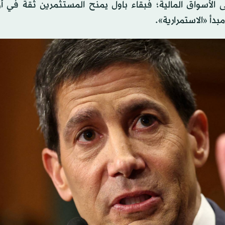
 الأسواق المالية؛ فبقاء باول يمنح المستثمرين ثقة في أ
أ «الاستمرارية».