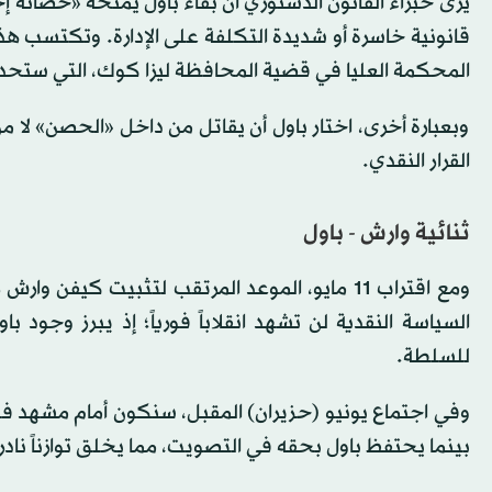
يرى خبراء القانون الدستوري أن بقاء باول يمنحه «حصانة
قانونية خاسرة أو شديدة التكلفة على الإدارة. وتكتسب ه
المحكمة العليا في قضية المحافظة ليزا كوك، التي ستح
وبعبارة أخرى، اختار باول أن يقاتل من داخل «الحصن» لا م
القرار النقدي.
ثنائية وارش - باول
ومع اقتراب 11 مايو، الموعد المرتقب لتثبيت كيفن 
السياسة النقدية لن تشهد انقلاباً فورياً؛ إذ يبرز وجود
للسلطة.
وفي اجتماع يونيو (حزيران) المقبل، سنكون أمام مشهد فر
بينما يحتفظ باول بحقه في التصويت، مما يخلق توازناً نادرا