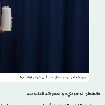
باول يغادر آخر مؤتمر صحافي عقده قبل انتهاء ولايته (أ.ب)
«الخطر الوجودي» والمعركة القانونية