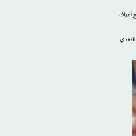
ع أعراف
النقدي،