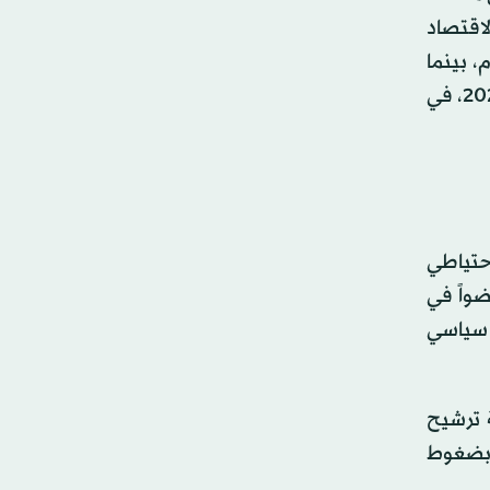
لاقتصاد
أسوأ موجة تضخم منذ 4 عقود. واليوم، بينما
يستعد لتسليم «مطرقة الرئاسة»، يرفض باول مغادرة المشهد بالكامل، معلناً بقاءه في مجلس المحافظين حتى عام 2028، في
ذي أنهى رئاسته لـ«الاحتياطي
 بالبقاء عضواً في
 سياسي
ة ترشيح
 بضغوط