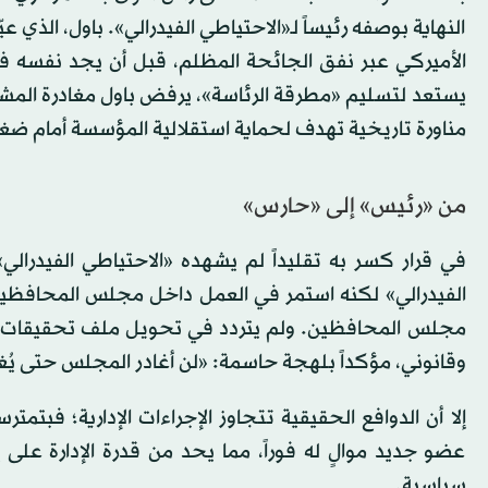
النهاية بوصفه رئيساً لـ«الاحتياطي الفيدرالي». باول، الذي ع
مناورة تاريخية تهدف لحماية استقلالية المؤسسة أمام ضغوط
من «رئيس» إلى «حارس»
مجلس المحافظين. ولم يتردد في تحويل ملف تحقيقات تج
وقانوني، مؤكداً بلهجة حاسمة: «لن أغادر المجلس حتى يُغ
إلا أن الدوافع الحقيقية تتجاوز الإجراءات الإدارية؛ فب
عضو جديد موالٍ له فوراً، مما يحد من قدرة الإدارة 
سياسية.