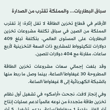
سباق البطاريات... والمملكة تقترب من الصدارة
الأرقام في قطاع تخزين الطاقة لا تقل إثارة؛ إذ تقترب
المملكة من الصين في سباق تكلفة مشروعات تخزين
البطاريات على المستوى العالمي، بتكلفة تبلغ 409
دولارات للكيلوواط للمشاريع ذات السعة التخزينية لأربع
ساعات، مقارنة مع 404 دولارات للصين.
وقد بلغت إجمالي سعات مشروعات تخزين الطاقة
المطروحة 30 غيغاواط/الساعة، بينما وصل ما ربط منها
بالشبكة الكهربائية إلى 8 غيغاواط/الساعة.
وفي إنجاز لافت، نجحت «أرامكو» في تشغيل أول نظام
تخزين طاقة متجددة من نوعه عالمياً لدعم عمليات إنتاج
آبار الغاز، بقدرة 1 ميغاواط/ساعة، يدعم تشغيل 5 آبار