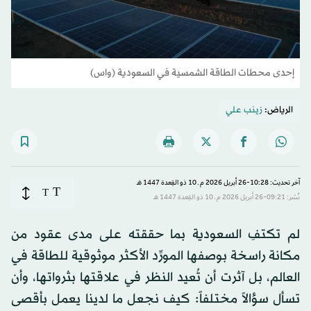
إحدى محطات الطاقة الشمسية في السعودية (واس)
الرياض:
زينب علي
آخر تحديث: 10:28-26 أبريل 2026 م ـ 10 ذو القِعدة 1447 هـ
T
T
نُشر: 09:21-26 أبريل 2026 م ـ 10 ذو القِعدة 1447 هـ
لم تكتفِ السعودية بما حققته على مدى عقود من
مكانة راسخة بوصفها المورِّد الأكثر موثوقية للطاقة في
العالم، بل آثرت أن تُعيد النظر في علاقتها بثرواتها، وأن
تسأل سؤالاً مختلفاً: كيف نجعل ما لدينا يعمل بأقصى