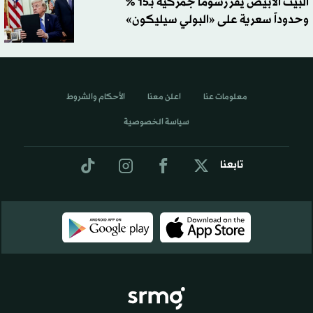
البيت الأبيض يقر رسوماً جمركية بـ15 %
وحدوداً سعرية على «البولي سيليكون»
معلومات عنا
اعلن معنا
الأحكام والشروط
سياسة الخصوصية
تابعنا