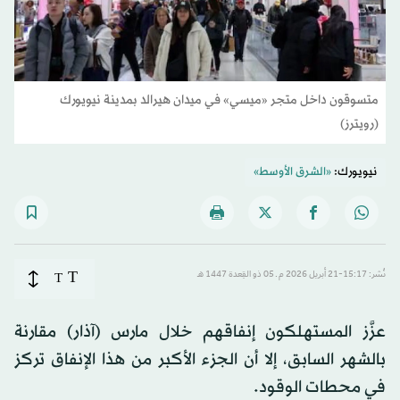
متسوقون داخل متجر «ميسي» في ميدان هيرالد بمدينة نيويورك
(رويترز)
نيويورك:
«الشرق الأوسط»
T
نُشر: 15:17-21 أبريل 2026 م ـ 05 ذو القِعدة 1447 هـ
T
عزَّز المستهلكون إنفاقهم خلال مارس (آذار) مقارنة
بالشهر السابق، إلا أن الجزء الأكبر من هذا الإنفاق تركز
في محطات الوقود.