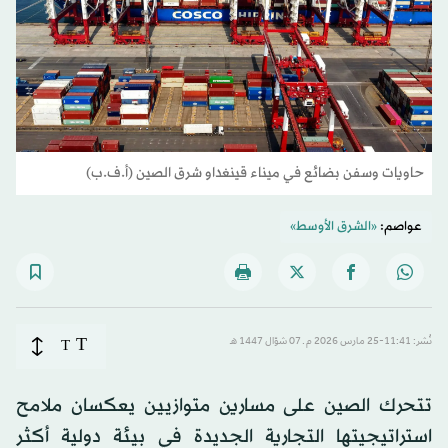
حاويات وسفن بضائع في ميناء قينغداو شرق الصين (أ.ف.ب)
عواصم:
«الشرق الأوسط»
T
نُشر: 11:41-25 مارس 2026 م ـ 07 شوّال 1447 هـ
T
تتحرك الصين على مسارين متوازيين يعكسان ملامح
استراتيجيتها التجارية الجديدة في بيئة دولية أكثر