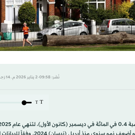
نُشر: 09:58-2 يناير 2026 م ـ 14 رَجب 1447 هـ
T
T
طفيف قدره 0.6 في المائة فقط مقارنةً بالعام السابق، وهو أضعف نمو سنوي منذ أبر