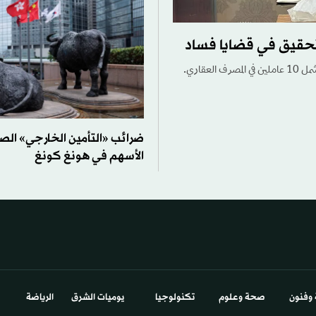
ضرائب «التأمين الخارجي» الصي
الأسهم في هونغ كونغ
 وفنون
صحة وعلوم
تكنولوجيا
يوميات الشرق​
الرياضة