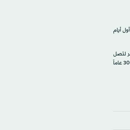
ول أيام
رتفاعاً بأكثر من 5 نقاط أساس عن إغلاقها في 31 ديسمبر لتصل
إلى 4.530 في المائة، وهو أعلى مستوى لها منذ 23 ديسمبر، بينما لامست عوائد السندات الحكومية الأقل سيولة لأجل 30 عاماً