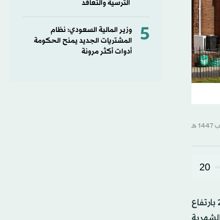
الترسية والتعاقد
5
وزير المالية السعودي: نظام
المشتريات الجديد يمنح الحكومة
أدوات أكثر مرونة
20
انخفضت أسعار المنازل في بريطانيا بشكل غير متوقَّع بنسبة 0.4 في المائة في ديسمبر (كانون الأول)، لتنهي عام 2025 بارتفاع
يل (نيسان) 2024، وفقاً للبيانات الشهرية