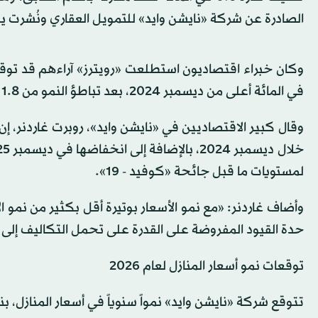
الصادرة عن شركة «نايشن وايد» للتمويل العقاري ونُشرت ي
في المائة أعلى من ديسمبر 2024، بعد تباطؤ النمو من 1.8 في المائة في نوفمبر (تشرين الثاني).
وقال كبير الاقتصاديين في «نايشن وايد»، روبرت غاردنر، إ
لمستويات ما قبل جائحة «كوفيد - 19».
وأضاف غاردنر: «مع نمو الأسعار بوتيرة أقل بكثير من نمو ا
حدة القيود المفروضة على القدرة على تحمل التكاليف إلى
توقعات نمو أسعار المنازل لعام 2026
تتوقع شركة «نايشن وايد» نمواً سنوياً في أسعار المنازل، بنسبة تتراوح بين 2 و4 ف