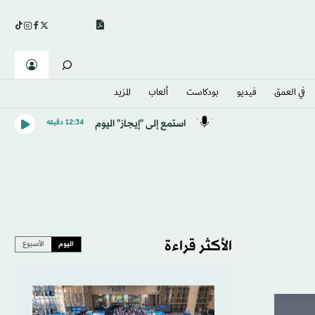
في العمق
فيديو
بودكاست
ألعاب
المزيد
استمع إلى "إيجاز" اليوم
12:34 دقيقه
الأكثر قراءة
اليوم
الأسبوع