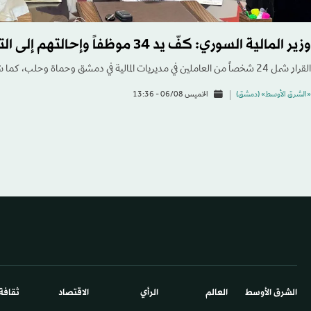
وزير المالية السوري: كفّ يد 34 موظفاً وإحالتهم إلى التحقيق في قضايا فساد
القرار شمل 24 شخصاً من العاملين في مديريات المالية في دمشق وحماة وحلب، كما شمل 10 عاملين في المصرف العقاري.
«الشرق الأوسط» (دمشق)
الخميس 06/08 - 13:36
الشرق الأوسط​
العالم
الرأي
الاقتصاد
ثقافة