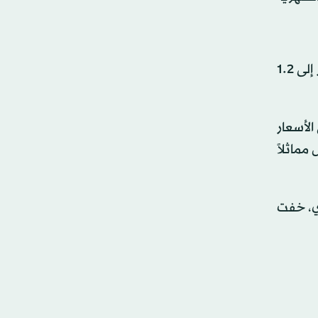
وكان خبراء اقتصاديون استطلعت «رويترز» آراءهم قد توقعوا ارتفاعاً شهرياً بنسبة 0.1 في المائة، ليصل إجمالي الأسعار إلى 1.2
الأسعار
مدة ظل مماثلاً
ري، خفت