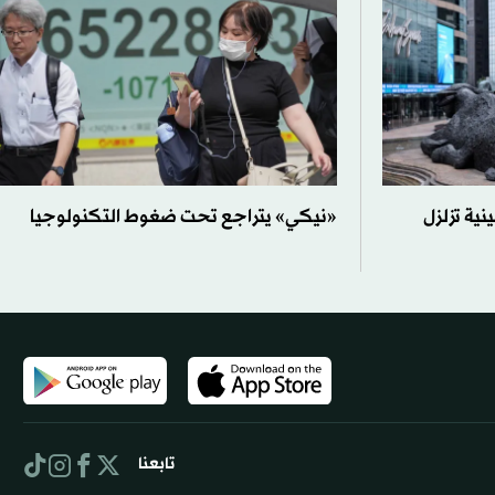
نية تزلزل
«نيكي» يتراجع تحت ضغوط التكنولوجيا
تابعنا