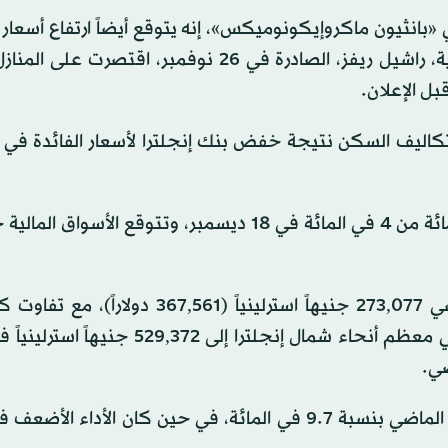
«بانثيون ماكروإيكونوميكس»، إنه يتوقع أيضاً ارتفاع أسعار ا
مشيراً إلى أن زيادات ضريبة الأملاك في موازنة وزيرة المالية، راشيل ريفز، الصادرة في 26 نوفمبر، 
ل الإعلان.
كاليف السكن نتيجة خفض بنك إنجلترا لأسعار الفائدة في 
وخفض بنك إنجلترا سعر الفائدة الرئيسي إلى 3.75 في المائة من 4 في المائة في 18 ديسمبر، وتتوقع الأ
وبلغ متوسط سعر العقار في الربع الأخير من العام الماضي 273,077 جنيهاً استرلينياً (,561
مناطق المملكة المتحدة، من 168,317 جنيهاً استرلينياً في معظم أنحاء شمال إنجلترا إلى
وسجلت آيرلندا الشمالية أسرع نمو في الأسعار خلال العام الماضي بنسبة 9.7 في المائة، في حين كان ال