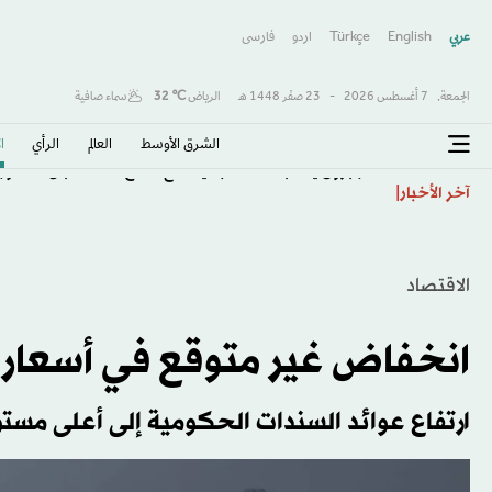
عربي
English
Türkçe
اردو
فارسى
الجمعة,
7 أغسطس 2026
-
23 صفَر 1448 هـ
الرياض
℃
32
سماء صافية
الشرق الأوسط​
العالم
الرأي
ا
طرابزون يكتب صفحة جديدة مع صلاح… استقبال أسطور
آخر الأخبار
الاقتصاد
انخفاض غير متوقع في أسعار المنا
ارتفاع عوائد السندات الحكومية إلى أعلى مستو