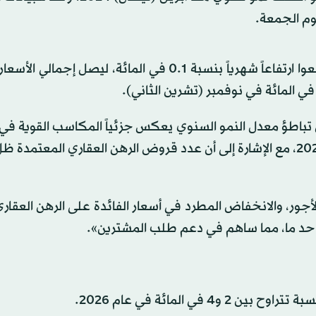
وم الجمعة.
ن تباطؤ معدل النمو السنوي يعكس جزئياً المكاسب القوية في 
خلال ديسمبر 2024، بالإضافة إلى انخفاضها في ديسمبر 2025، مع الإشارة إلى أن عدد قروض الرهن العقاري المعت
لأجور، والانخفاض المطرد في أسعار الفائدة على الرهن العقا
 حد ما، مما ساهم في دعم طلب المشترين».
ي المائة في عام 2026.