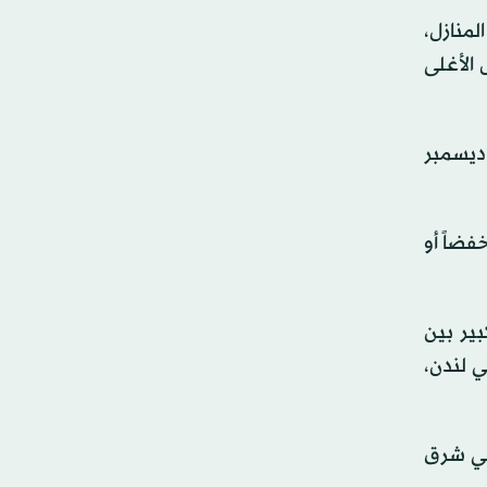
لمنازل،
اقتصرت على المنازل الأغلى
ديسمبر
سواق المالية خفضاً أو
367 دولاراً)، مع تفاوت كبير بين
 529,372 جنيهاً استرلينياً في لندن،
أداء الأضعف في شرق