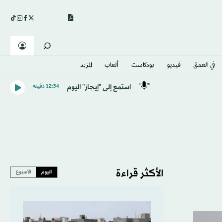
في العمق
فيديو
بودكاست
ألعاب
المزيد
استمع إلى "إيجاز" اليوم
12:34 دقيقه
الأكثر قراءة
اليوم
الأسبوع