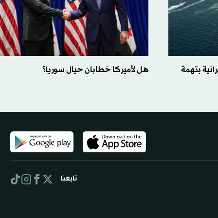
انية بتهمة
هل لأميركا خطابان حيال سوريا؟
تابعنا