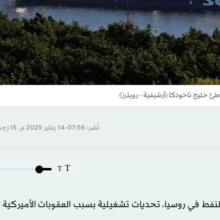
 خليج ناخودكا (أرشيفية - رويترز)
نُشر: 07:56-14 يناير 2025 م ـ 15 رَجب 1446 هـ
T
T
نفط في روسيا، تحديات تشغيلية بسبب العقوبات الأميركية ا