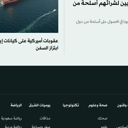
ن لشرائهم أسلحة من
كوبا في الحصول على أسلحة من دول
عقوبات أميركية على كيانات إير
ابتزاز السفن
 وفنون
صحة وعلوم
تكنولوجيا
يوميات الشرق​
الرياضة
صحتك
مذاقات
رياضة سعودية
السادس​
علوم
سفر وسياحة
رياضة عربية