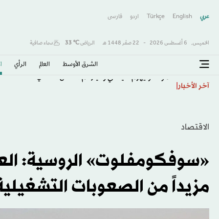
عربي
English
Türkçe
اردو
فارسى
الخميس,
6 أغسطس 2026
-
22 صفَر 1448 هـ
الرياض
℃
33
سماء صافية
الشرق الأوسط​
العالم
الرأي
ا
موناكو يهزم خيتافي ودياً رغم النقص العددي
آخر الأخبار
الاقتصاد
«سوفكومفلوت» الروسية: العق
مزيداً من الصعوبات التشغيلية