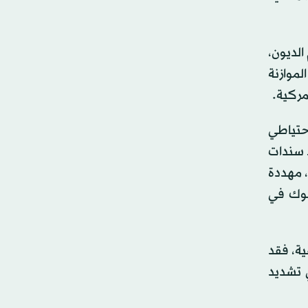
الديون،
لموازنة
مركية.
حتياطي
د سندات
زانة لمدة 30 عاماً بشكل أسرع، مهددة
بنوك في
ية، فقد
لي» في تشديد