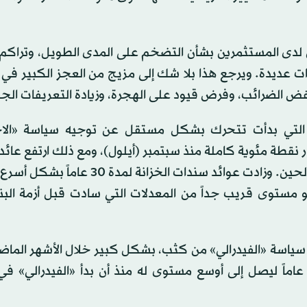
ن لدى المستثمرين بشأن التضخم على المدى الطويل، وتراكم 
 عديدة. ويرجع هذا بلا شك إلى مزيج من العجز الكبير في ا
فض الضرائب، وفرض قيود على الهجرة، وزيادة التعريفات الج
ى التي بدأت تتحرك بشكل مستقل عن توجيه سياسة «الا
ر نقطة مئوية كاملة منذ سبتمبر (أيلول)، ومع ذلك ارتفع عائ
الخزانة لمدة 10 سنوات بمقدار 100 نقطة أساس منذ ذلك الحين. وزادت عوائد سندات الخ
ن عام، وهو مستوى قريب جداً من المعدلات التي سادت قبل أزمة ال
سياسة «الفيدرالي» من كثب، بشكل كبير خلال الأشهر الماض
تسع الفارق بين العوائد على السندات لمدة سنتين و30 عاماً ليصل إلى أوسع مستوى له منذ أن بدأ «الفيدرا