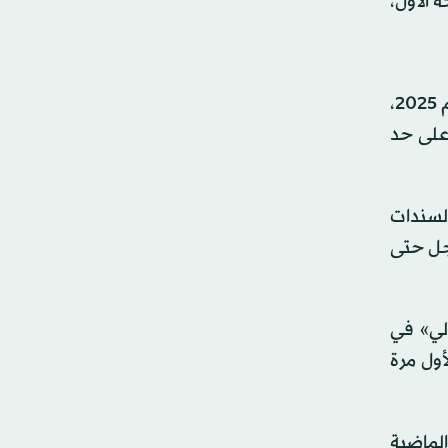
 الأول،
ولم يعد بالإمكان تجاهل الزيادة الملحوظة في معدلات الاقتراض من سندات الخزانة الأميركية في الأسابيع الأولى من عام 2025،
على حد
لسندات
أجل حتى
الي» في
ية لأول مرة
ات الماضية