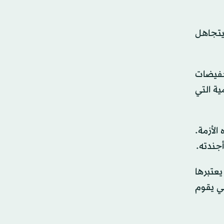
يتجاهل
خفيضات
ة التي
لأزمة.
أجندته.
عتبرها
لي يقوم