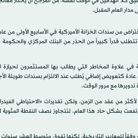
يق كلا الهدفين في الوقت نفسه، من المرجح أن يختار معالجة
مدار العام المقبل.
طلب قدراً كبيراً من الحذر من البنك المركزي والحكومة 
 في علاوة المخاطر التي يطالب بها المستثمرون لحيازة ا
 عادة كتعويض إضافي يُطلب عند الالتزام بسندات طويلة ال
 تدويرها مع مرور الوقت.
لأكثر من عقد من الزمن، ولكن تقديرات «الاحتياطي الفيدر
 العلاوة الزمنية لمدة 10 سنوات قد ارتفعت بشكل حاد هذا العام، لتتجاوز نصف النقطة المئو
بنسبة 50 نقطة أساس مفرطة وفقاً للمعايير التاريخية، لكنها تفوق متوسط العشر سنو