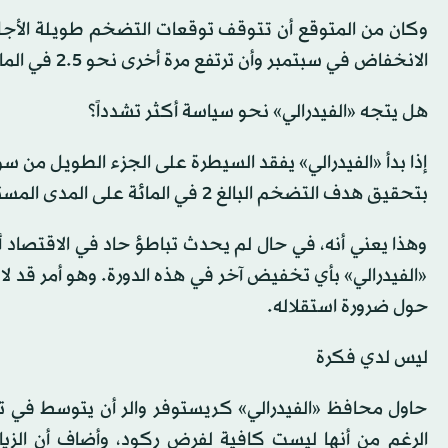
وكان من المتوقع أن تتوقف توقعات التضخم طويلة الأجل
الانخفاض في سبتمبر وأن ترتفع مرة أخرى نحو 2.5 في المائة، متجاوزة هدف «الفيدرالي» بنصف نقطة مئوية.
هل يتجه «الفيدرالي» نحو سياسة أكثر تشدداً؟
إذا بدأ «الفيدرالي» يفقد السيطرة على الجزء الطويل من سو
بتحقيق هدف التضخم البالغ 2 في المائة على المدى المستدام.
وهذا يعني أنه، في حال لم يحدث تباطؤ حاد في الاقتصاد أو
«الفيدرالي» بأي تخفيض آخر في هذه الدورة. وهو أمر قد لا 
حول ضرورة استقلاله.
ليس لدي فكرة
حاول محافظ «الفيدرالي» كريستوفر والر أن يتوسط في تصريح
الرغم من أنها ليست كافية لفرض ركود، وأضاف أن الزيا