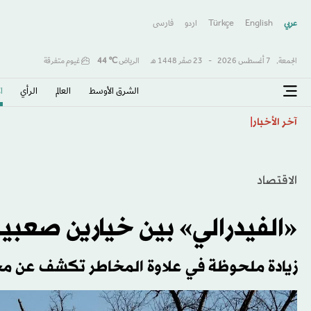
عربي
English
Türkçe
اردو
فارسى
الجمعة,
7 أغسطس 2026
-
23 صفَر 1448 هـ
الرياض
℃
44
غيوم متفرقة
الشرق الأوسط​
العالم
الرأي
ا
الاتحاد الكوري الجنوبي موّل خدمات جنسية لحكام أجانب
آخر الأخبار
الاقتصاد
«الفيدرالي» بين خيارين صعب
زيادة ملحوظة في علاوة المخاطر تكشف عن مخا