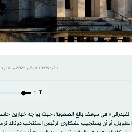
نُشر: 10:05-9 يناير 2025 م ـ 10 رَجب 1446 هـ
T
T
لفيدرالي» في موقف بالغ الصعوبة، حيث يواجه خيارين حاسمي
الطويل، أو أن يستجيب لشكاوى الرئيس المنتخب دونالد ترم