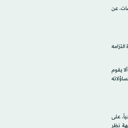
ات، عن
التزامه
لا يقوم
ساؤلاته
اً، على
هة نظر