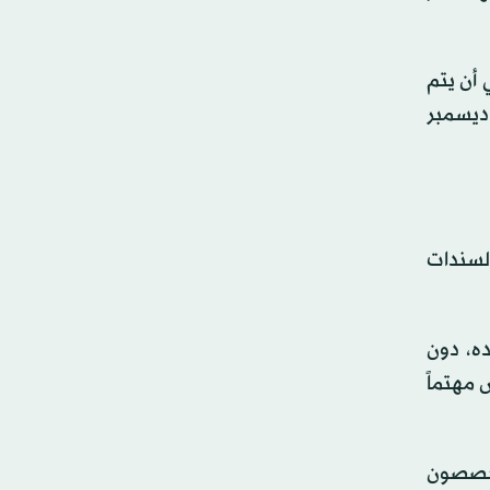
 أن يتم
 ديسمبر
السندات
ده، دون
مهتماً
تخصصون