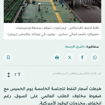
ناقلة النفط «أفراماكس - إيفرغليدز» تتوقف بمحطة لوجيستيات
«صنوكو» بالممر المائي «سابين - نيشيز» في نيدرلاند بتكساس (رويترز)
سنغافورة:
«الشرق الأوسط»
T
نُشر: 11:33-22 أغسطس 2024 م ـ 17 صفَر 1446 هـ
T
هبطت أسعار النفط للجلسة الخامسة يوم الخميس مع
ضغوط مخاوف الطلب العالمي على السوق، رغم
انخفاض مخزونات الوقود الأميركية.