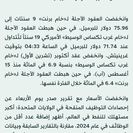
وانخفضت العقود الآجلة لـ«خام برنت» 9 سنتات إلى
75.96 دولار للبرميل، في حين هبطت العقود الآجلة
لـ«خام غرب تكساس الوسيط» الأميركي 19 سنتاً لتُتداول
عند 71.74 دولار للبرميل في الساعة 04:33 بتوقيت
غرينيتش. وانخفض عقد أكتوبر (تشرين الأول) لـ«خام
غرب تكساس الوسيط» بنسبة 6.9 في المائة منذ 15
أغسطس (آب)، في حين هبطت العقود الآجلة لـ«خام
برنت» 6.4 في المائة خلال الفترة نفسها.
وانخفضت الأسعار مع تقرير صدر يوم الأربعاء عن
إحصاءات التوظيف المنقحة في الولايات المتحدة؛ أكبر
مستهلك للنفط في العالم، أظهر إضافة عدد أقل من
الوظائف في عام 2024، مقارنة بالتقارير السابقة وبيانات