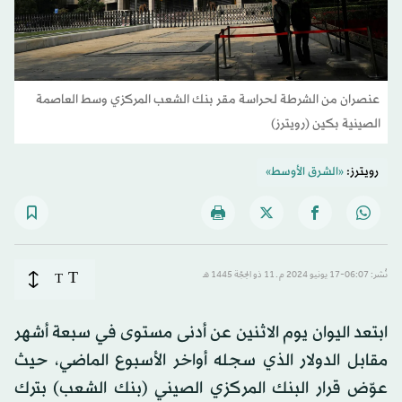
عنصران من الشرطة لحراسة مقر بنك الشعب المركزي وسط العاصمة
الصينية بكين (رويترز)
رويترز:
«الشرق الأوسط»
T
نُشر: 06:07-17 يونيو 2024 م ـ 11 ذو الحِجّة 1445 هـ
T
ابتعد اليوان يوم الاثنين عن أدنى مستوى في سبعة أشهر
مقابل الدولار الذي سجله أواخر الأسبوع الماضي، حيث
عوّض قرار البنك المركزي الصيني (بنك الشعب) بترك