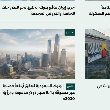
لامية
حرب إيران تدفع بنوك الخليج نحو الطروحات
دعم الصكوك
الخاصة والقروض المجمعة
خاص
يرات في
البنوك السعودية تحقق أرباحاً فصلية
خاص
غير مسبوقة بـ6.4 مليار دولار مدعومة بـ«رؤية
2030»