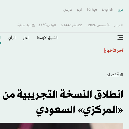
عربي
English
Türkçe
اردو
فارسى
الخميس,
6 أغسطس 2026
-
22 صفَر 1448 هـ
الرياض
℃
37
سماء صافية
الشرق الأوسط​
العالم
الرأي
ا
اتفاق «هرمز» المحتمل يضع ترمب أمام اختبار صعب
آخر الأخبار
الاقتصاد
انطلاق النسخة التجريبية من
«المركزي» السعودي