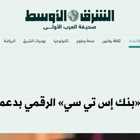
لاقتصاد
ثقافة وفنون
صحة وعلوم
تكنولوجيا
يوميات الشرق​
الرياضة
 «بنك إس تي سي» الرقمي بدعم