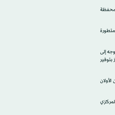
 محفظة
 متطورة
وجه إلى
 بتوفير
البنكان الأولان
 البنك المركزي