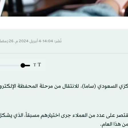
نُشر: 14:04-4 أبريل 2024 م ـ 26 رَمضان 1445 هـ
T
T
السعودي (ساما)، للانتقال من مرحلة المحفظة الإلكتروني
قتصر على عدد من العملاء جرى اختيارهم مسبقاً، الذي يشك
ن هذا العام.