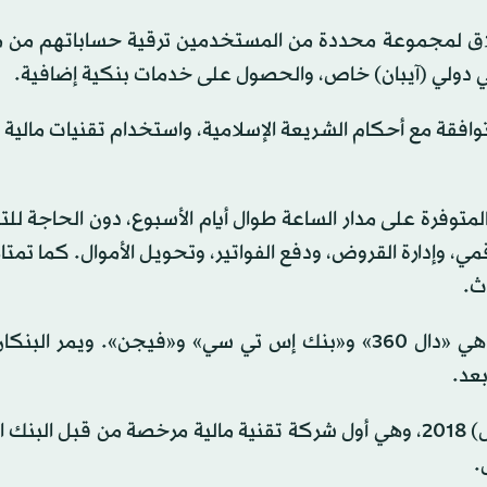
إطلاق لمجموعة محددة من المستخدمين ترقية حساباتهم من
دولي (آيبان) خاص، والحصول على خدمات بنكية إضافية.
افقة مع أحكام الشريعة الإسلامية، واستخدام تقنيات مالية
متوفرة على مدار الساعة طوال أيام الأسبوع، دون الحاجة للت
 وإدارة القروض، ودفع الفواتير، وتحويل الأموال. كما تمتاز
ث.
وكان البنك المركزي السعودي رخّص ثلاثة بنوك رقمية، هي «دال 360» و«بنك إس تي سي» و«فيجن». ويمر 
بعد.
وتأسست شركة «إس تي سي باي» في أكتوبر (تشرين الأول) 2018، وهي أول شركة تقنية مالية مرخصة من قبل