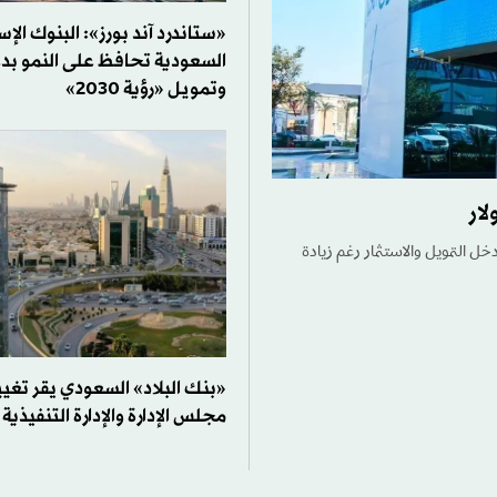
«ستاندرد آند بورز»: البنوك الإس
السعودية تحافظ على النمو ب
وتمويل «رؤية 2030»
 الثاني إلى 7.01 مليار ريال بدعم نمو دخل التمويل والاستثمار رغم زيادة
«بنك البلاد» السعودي يقر تغي
مجلس الإدارة والإدارة التنفيذية