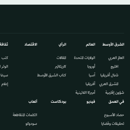
الشرق الأوسط​
العالم
الرأي
الاقتصاد
ثقافة
العالم العربي
الولايات المتحدة
المقالات
كتب
الخليج
أوروبا
كاريكاتير
الوتر 
شمال أفريقيا
آسيا
كتاب الشرق الأوسط
سينما
المشرق العربي
أفريقيا
إعلام
شؤون إقليمية
أميركا اللاتينية
في العمق
فيديو
بودكاست
ألعاب
حصاد الأسبوع
الكلمات المتقاطعة
تحقيقات وقضايا
سودوكو