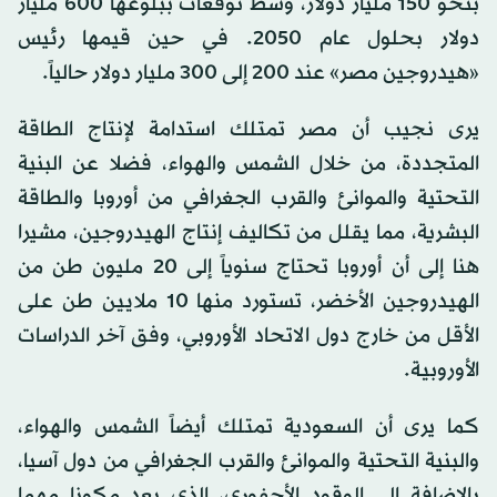
بنحو 150 مليار دولار، وسط توقعات ببلوغها 600 مليار
دولار بحلول عام 2050. في حين قيمها رئيس
«هيدروجين مصر» عند 200 إلى 300 مليار دولار حالياً.
يرى نجيب أن مصر تمتلك استدامة لإنتاج الطاقة
المتجددة، من خلال الشمس والهواء، فضلا عن البنية
التحتية والموانئ والقرب الجغرافي من أوروبا والطاقة
البشرية، مما يقلل من تكاليف إنتاج الهيدروجين، مشيرا
هنا إلى أن أوروبا تحتاج سنوياً إلى 20 مليون طن من
الهيدروجين الأخضر، تستورد منها 10 ملايين طن على
الأقل من خارج دول الاتحاد الأوروبي، وفق آخر الدراسات
الأوروبية.
كما يرى أن السعودية تمتلك أيضاً الشمس والهواء،
والبنية التحتية والموانئ والقرب الجغرافي من دول آسيا،
بالإضافة إلى الوقود الأحفوري، الذي يعد مكونا مهما