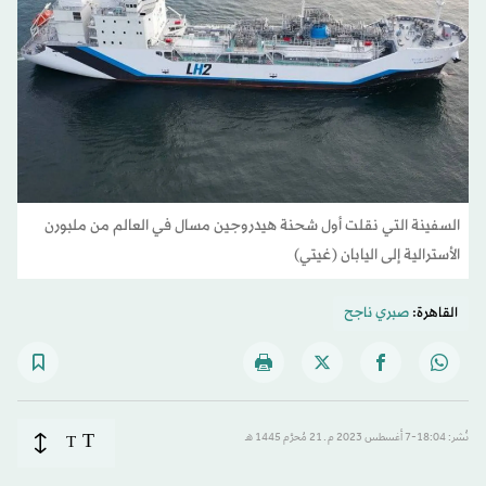
السفينة التي نقلت أول شحنة هيدروجين مسال في العالم من ملبورن
الأسترالية إلى اليابان (غيتي)
القاهرة:
صبري ناجح
T
نُشر: 18:04-7 أغسطس 2023 م ـ 21 مُحرَّم 1445 هـ
T