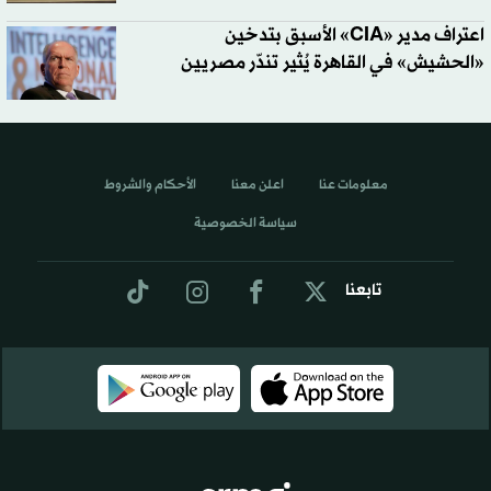
اعتراف مدير «CIA» الأسبق بتدخين
«الحشيش» في القاهرة يُثير تندّر مصريين
معلومات عنا
اعلن معنا
الأحكام والشروط
سياسة الخصوصية
تابعنا