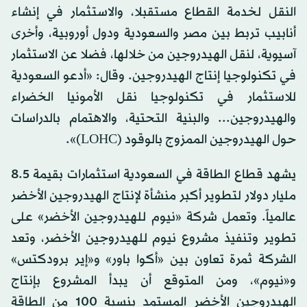
النقل لخدمة القطاع مستقبلا، والاستثمار في إنشاء
أنابيب تربط بين مصر والسعودية ودول أوروبية، وأخرى
آسيوية، لنقل الهيدروجين من خلالها، فضلا عن الاستثمار
في تكنولوجيا إنتاج الهيدروجين. وقال: «أدعو السعودية
للاستثمار في تكنولوجيا نقل الأمونيا الخضراء
والهيدروجين... والبنية التحتية، والاهتمام بالدراسات
حول الهيدروجين الممزوج بالوقود (LOHC)».
يشهد قطاع الطاقة في السعودية استثمارات بقيمة 8.5
مليار دولار لتطوير أكبر منشأة لإنتاج الهيدروجين الأخضر
عالمياً. وتعمل شركة «نيوم للهيدروجين الأخضر» على
تطوير وتنفيذ مشروع نيوم للهيدروجين الأخضر، وتعد
الشركة ثمرة تعاون بين «أكوا باور» و«إير برودكتس»
و«نيوم»، ومن المتوقع أن يبدأ المشروع بإنتاج
الهيدروجين الأخضر المستمد بنسبة 100 من الطاقة