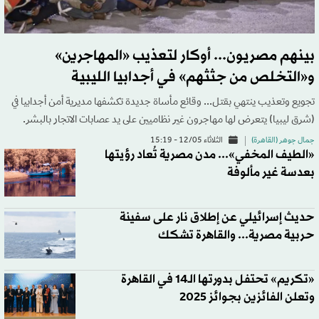
بينهم مصريون... أوكار لتعذيب «المهاجرين»
و«التخلص من جثثهم» في أجدابيا الليبية
تجويع وتعذيب ينتهي بقتل... وقائع مأساة جديدة تكشفها مديرية أمن أجدابيا في
(شرق ليبيا) يتعرض لها مهاجرون غير نظاميين على يد عصابات الاتجار بالبشر.
جمال جوهر (القاهرة)
الثلاثاء 12/05 - 15:19
«الطيف المخفي»... مدن مصرية تُعاد رؤيتها
بعدسة غير مألوفة
حديث إسرائيلي عن إطلاق نار على سفينة
حربية مصرية... والقاهرة تشكك
«تكريم» تحتفل بدورتها الـ14 في القاهرة
وتعلن الفائزين بجوائز 2025