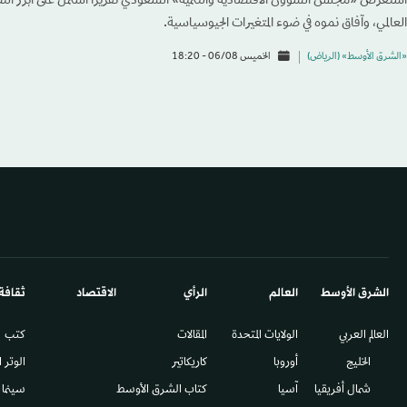
استعرض «مجلس الشؤون الاقتصادية والتنمية» السعودي تقريراً اشتمل على أبرز التطو
العالمي، وآفاق نموه في ضوء المتغيرات الجيوسياسية.
«الشرق الأوسط» (الرياض)
الخميس 06/08 - 18:20
الشرق الأوسط​
العالم
الرأي
الاقتصاد
ثقافة
العالم العربي
الولايات المتحدة
المقالات
كتب
الخليج
أوروبا
كاريكاتير
الوتر 
شمال أفريقيا
آسيا
كتاب الشرق الأوسط
سينما