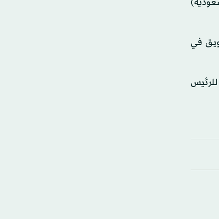
عودية)
سويق في
للرئيس