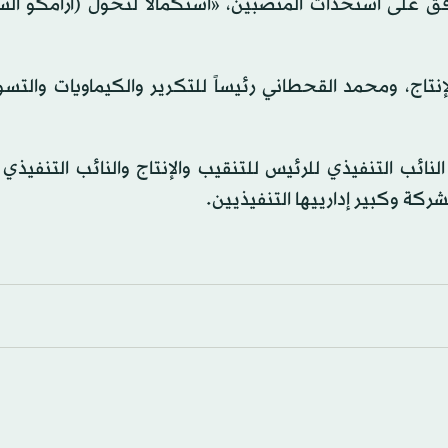
فق على استحداث المنصبين، «استكمالاً لتحول (أرامكو الس
إنتاج، ومحمد القحطاني رئيساً للتكرير والكيماويات والت
ئب التنفيذي للرئيس للتنقيب والإنتاج والنائب التنفيذي 
شركة وكبير إدارييها التنفيذيين.