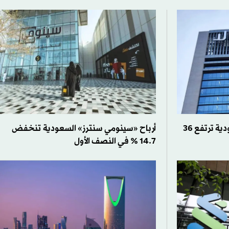
أرباح «مجموعة صافولا» السعودية ترتفع 36
أرباح «سينومي سنترز» السعودية تنخفض
14.7 % في النصف الأول