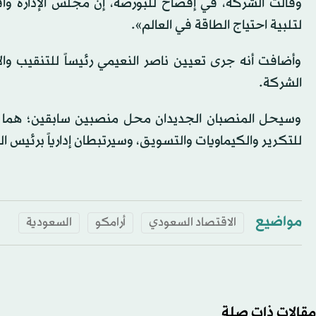
وقالت الشركة، في إفصاح للبورصة، إن مجلس الإدارة وا
لتلبية احتياج الطاقة في العالم».
وأضافت أنه جرى تعيين ناصر النعيمي رئيساً للتنقيب وال
الشركة.
وسيحل المنصبان الجديدان محل منصبين سابقين؛ هما النا
للتكرير والكيماويات والتسويق، وسيرتبطان إدارياً برئيس ال
مواضيع
الاقتصاد السعودي
أرامكو
السعودية
مقالات ذات صلة