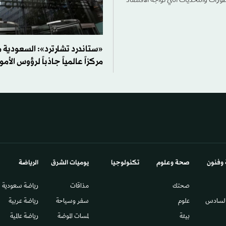
رات والتحديات التي تواجه الاقتصاد
«ستاندرد تشارترد»: السعودية
مركزاً عالمياً جاذباً لرؤوس الأمو
 وفنون
صحة وعلوم
تكنولوجيا
يوميات الشرق​
الرياضة
صحتك
مذاقات
رياضة سعودية
السادس​
علوم
سفر وسياحة
رياضة عربية
بيئة
لمسات الموضة
رياضة عالمية