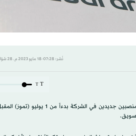
نُشر: 07:28-18 مايو 2023 م ـ 28 شوّال 1444 هـ
T
T
أعلنت «أرامكو السعودية»، اليوم (الخميس)، استحداث منصبين جديدين في الشركة بدءاً 
تسويق.