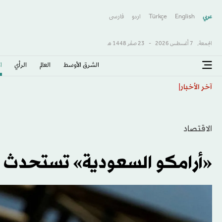
عربي
English
Türkçe
اردو
فارسى
الجمعة,
7 أغسطس 2026
-
23 صفَر 1448 هـ
الشرق الأوسط​
العالم
الرأي
ا
الجزائري بن ناصر يودّع جماهير ميلان
آخر الأخبار
الاقتصاد
«أرامكو السعودية» تستحدث م