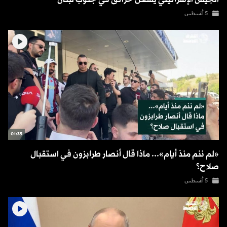
5 أغسطس
01:35
«لم ننم منذ أيام»... ماذا قال أنصار طرابزون في استقبال
صلاح؟
5 أغسطس