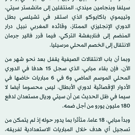
سيلفا وبنجامين ميندي، المنتقلين إلى مانشستر سيتي،
وتييموي باكايوكو الذي استقر في تشيلسي بطل
الدوري الإنجليزي الممتاز، وقائده المغربي نبيل درار
المنضم إلى فناربغشة التركي، فيما قرر فالير جرمان
الانتقال إلى الخصم المحلي مرسيليا.
وبما أن باب الانتقالات الصيفية يقفل بعد نحو شهر من
الآن، فإن بقاء مبابي، الذي سجل 15 هدفا في الدوري
المحلي الموسم الماضي و6 في 6 مباريات خاضها في
الأدوار الإقصائية لدوري الأبطال، ليس محسوما أيضا لا
سيما في ظل الحديث عن أن سيتي وريال مستعدان لدفع
180 مليون يورو من أجل ضمه.
وبدأ مبابي، 18 عاما، متأثرا بما يدور حوله إذ لم يتمكن من
تسجيل أي هدف خلال المباريات الاستعدادية لفريقه،