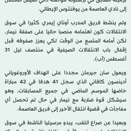
بزميله السابق في برشلونة مواطنه داني الفيش المنتقل
إلى نادي العاصمة من يوفنتوس الإيطالي.
ولم ينشط فريق المدرب أوناي إيمري كثيرا في سوق
الانتقالات كون اهتمامه منصبا حاليا على صفقة نيمار،
لكن أمامه المتسع من الوقت لكي يعزز صفوفه قبل
إقفال باب الانتقالات الصيفية في منتصف ليل 31
أغسطس (آب).
ويعول سان جيرمان مجددا على الهداف الأوروغوياني
أدينسون كافاني الذي سجل 41 هدفا في 42 مباراة
خاضها الموسم الماضي في جميع المسابقات، وهو
سيشكل قوة ضاربة مع نيمار في حال لم تحصل أي
مفاجآت في قضية انتقال الأخير إلى فريق العاصمة.
وبعيدا عن صراع اللقب، يبدو مرسيليا الناشط في سوق