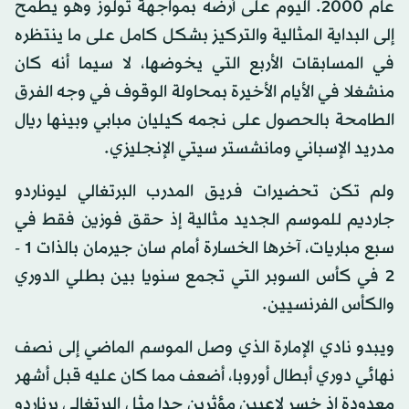
عام 2000. اليوم على أرضه بمواجهة تولوز وهو يطمح
إلى البداية المثالية والتركيز بشكل كامل على ما ينتظره
في المسابقات الأربع التي يخوضها، لا سيما أنه كان
منشغلا في الأيام الأخيرة بمحاولة الوقوف في وجه الفرق
الطامحة بالحصول على نجمه كيليان مبابي وبينها ريال
مدريد الإسباني ومانشستر سيتي الإنجليزي.
ولم تكن تحضيرات فريق المدرب البرتغالي ليوناردو
جارديم للموسم الجديد مثالية إذ حقق فوزين فقط في
سبع مباريات، آخرها الخسارة أمام سان جيرمان بالذات 1 -
2 في كأس السوبر التي تجمع سنويا بين بطلي الدوري
والكأس الفرنسيين.
ويبدو نادي الإمارة الذي وصل الموسم الماضي إلى نصف
نهائي دوري أبطال أوروبا، أضعف مما كان عليه قبل أشهر
معدودة إذ خسر لاعبين مؤثرين جدا مثل البرتغالي برناردو