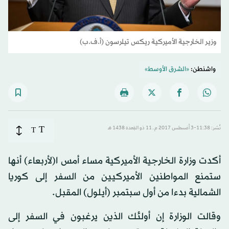
وزير الخارجية الأميركية ريكس تيلرسون (أ.ف.ب)
واشنطن:
«الشرق الأوسط»
T
نُشر: 11:38-3 أغسطس 2017 م ـ 11 ذو القِعدة 1438 هـ
T
أكدت وزارة الخارجية الأميركية مساء أمس ا(لأربعاء) أنها
ستمنع المواطنين الأميركيين من السفر إلى كوريا
الشمالية بدءا من أول سبتمبر (أيلول) المقبل.
وقالت الوزارة إن أولئك الذين يرغبون في السفر إلى