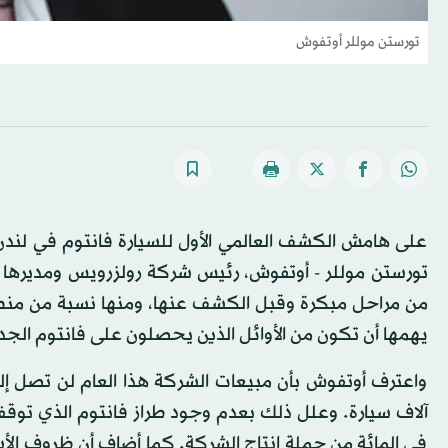
تورستن موللر أوتفوش
على هامش الكشف العالمي الأول للسيارة فانتوم في لند
تورستن موللر - أوتفوش، رئيس شركة رولزرويس ومديرها ا
من مراحل مبكرة وقبل الكشف عنها، ومنها نسبة من منطق
يهمها أن تكون من الأوائل الذين يحصلون على فانتوم الجد
واعترف أوتفوش بأن مبيعات الشركة هذا العام لن تصل إلى
في المائة من جملة إنتاج الشركة. كما أضاف أن ظروف ال