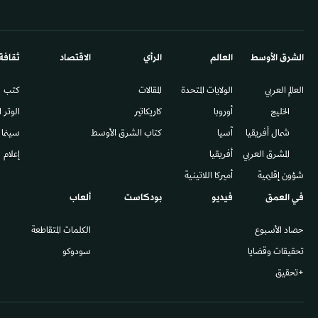
الشرق الأوسط​
العالم
الرأي
الاقتصاد
ثقافة
العالم العربي
الولايات المتحدة
المقالات
كتب
الخليج
أوروبا
كاريكاتير
الوتر 
شمال أفريقيا
آسيا
كتاب الشرق الأوسط
سينما
المشرق العربي
أفريقيا
إعلام
شؤون إقليمية
أميركا اللاتينية
في العمق
فيديو
بودكاست
ألعاب
حصاد الأسبوع
الكلمات المتقاطعة
تحقيقات وقضايا
سودوكو
+تحقيق