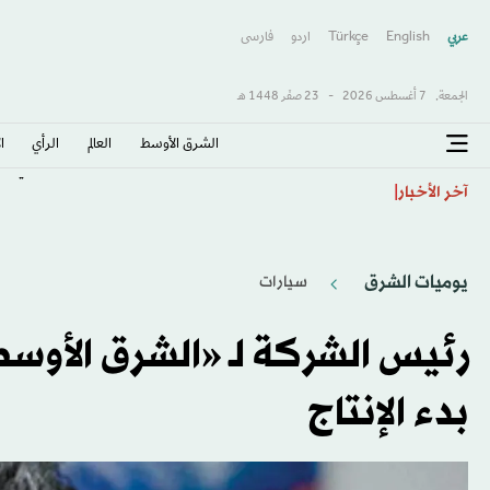
عربي
English
Türkçe
اردو
فارسى
الجمعة,
7 أغسطس 2026
-
23 صفَر 1448 هـ
الشرق الأوسط​
العالم
الرأي
ا
محكمة استئناف أميركية توقف بناء قاعة احتفالات في الب
آخر الأخبار
يوميات الشرق
سيارات
رئيس الشركة لـ «الشرق الأوس
بدء الإنتاج