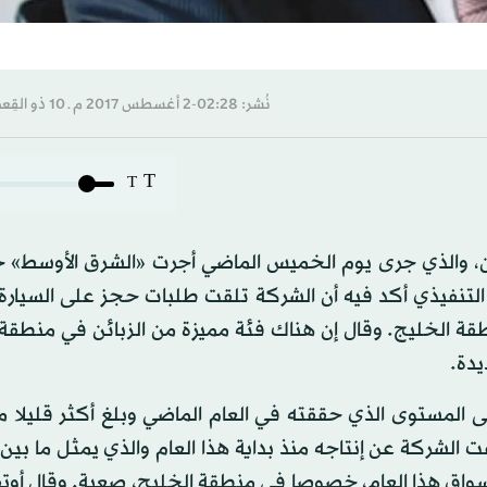
نُشر: 02:28-2 أغسطس 2017 م ـ 10 ذو القِعدة 1438 هـ
T
T
ن، والذي جرى يوم الخميس الماضي أجرت «الشرق الأوسط» حو
لتنفيذي أكد فيه أن الشركة تلقت طلبات حجز على السيارة 
ة الخليج. وقال إن هناك فئة مميزة من الزبائن في منطقة 
يدة.
 المستوى الذي حققته في العام الماضي وبلغ أكثر قليلا م
أسواق هذا العام، خصوصا في منطقة الخليج، صعبة. وقال أوت