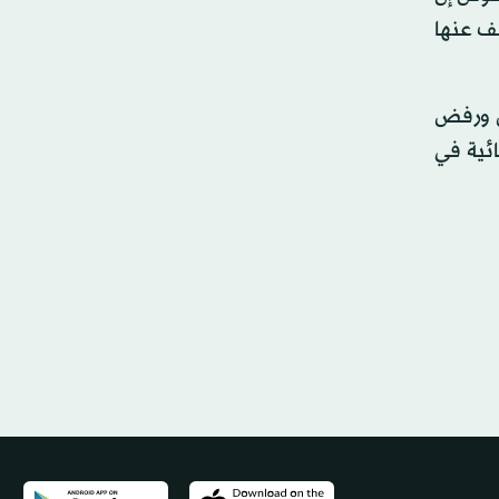
شف عنها
بل ورفض
ائية في