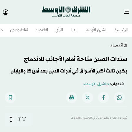
الرئيسية
الشرق الأوسط​
العالم
الرأي
الاقتصاد
ثقافة وفنون
صح
الاقتصاد
سندات الصين متاحة أمام الأجانب للاندماج
بكين ثالث أكبر الأسواق في أدوات الدين بعد أميركا واليابان
شنغهاي:
«الشرق الأوسط»
T
نُشر: 23:41-3 يوليو 2017 م ـ 09 شوّال 1438 هـ
T