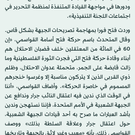
ودورها في مواجهة القيادة المتنفذة لمنظمة التحرير في
اجتماعات اللجنة التنفيذية».
وردت فتح فورا بمهاجمة تصريحات الجبهة بشكل قاس.
وقال المتحدث باسم حركة فتح أسامة القواسمي، «إن
60 في المائة من المعتقلين خلف قضبان الاحتلال هم
أبناء وقادة حركة فتح التي فجرت الثورة الفلسطينية وما
زالت قابضة على الجمر، متحملة عدوان الاحتلال، وظلم
ذوي القربى الذين لا يتركون مناسبة إلا وغرسوا خنجرهم
المسموم في خاصرة الحركة». وأضاف القواسمي، «أننا
في الوقت الذي ندين فيه اعتقال النائب جرار وندافع عن
الجبهة الشعبية في الأمم المتحدة، فإننا نستهجن وندين
بأشد العبارات ما صرح به أحد قيادات الجبهة الشعبية،
حول اعتقال جرار وعلاقة السلطة بذلك» ووصف
القواسمي ذلك، بأنه «معيب وغير لائق بالجبهة وتاريخها