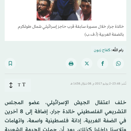
خالدة جرار خلال مسيرة سابقة قرب حاجز إسرائيلي شمال طولكرم
بالضفة الغربية (أ.ف.ب)
رام الله:
كفاح زبون
T
نُشر: 23:48-2 يوليو 2017 م ـ 08 شوّال 1438 هـ
T
خلف اعتقال الجيش الإسرائيلي، عضو المجلس
التشريعي الفلسطيني خالدة جرار، إضافة إلى 8 آخرين
في الضفة الغربية، إدانة فلسطينية واسعة، واتهامات
وتلاسنا داخليا كذلك، بعد أن حملت الجبهة الشعبية