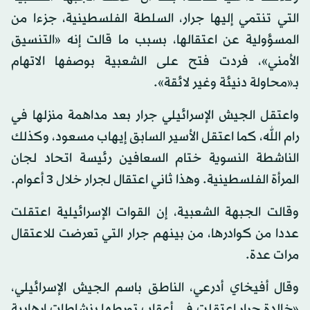
التي تنتمي إليها جرار، السلطة الفلسطينية، جزءا من
المسؤولية عن اعتقالها، بسبب ما قالت إنه «التنسيق
الأمني»، فردت فتح على الشعبية بوصفها الاتهام
بـ«محاولة دنيئة وغير لائقة».
واعتقل الجيش الإسرائيلي جرار بعد مداهمة منزلها في
رام الله، كما اعتقل الأسير السابق إيهاب مسعود، وكذلك
الناشطة النسوية ختام السعافين رئيسة اتحاد لجان
المرأة الفلسطينية. وهذا ثاني اعتقال لجرار خلال 3 أعوام.
وقالت الجبهة الشعبية، إن القوات الإسرائيلية اعتقلت
عددا من كوادرها، من بينهم جرار التي تعرضت للاعتقال
مرات عدة.
وقال أفيخاي أدرعي، الناطق باسم الجيش الإسرائيلي،
«خالدة جرار اعتقلت في أعقاب تورطها بنشاطات إرهابية