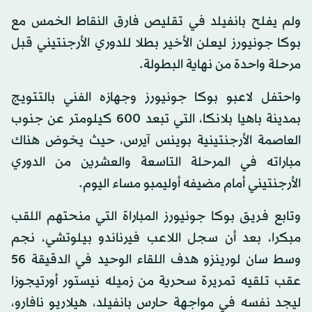
ولم يفلح بانفيلد في تقليص فارق النقاط الخمس مع
بوكا جونيورز ليعلن الأخير بطلا للدوري الأرجنتيني قبل
مرحلة واحدة من نهاية البطولة.
واحتفل لاعبو بوكا جونيورز وجهازه الفني بالتتويج
بمدينة باهيا بلانكا، التي تبعد 600 كيلومتر عن جنوب
العاصمة الأرجنتينية بوينس آيرس، حيث يخوض هناك
مباراته في المرحلة التاسعة والعشرين من الدوري
الأرجنتيني أمام مضيفه أوليمبو مساء اليوم.
وتابع فريق بوكا جونيورز المباراة التي منحتهم اللقب
مبكرا، بعد أن سجل اللاعب فيرناندو بيلوتشي، نجم
وسط سان لورينزو هدف اللقاء الوحيد في الدقيقة 56
عقب تلقيه تمريرة سحرية من زميله نيستور أورتيجوزا
ليجد نفسه في مواجهة حارس بانفيلد، هيلاريو نافارو،