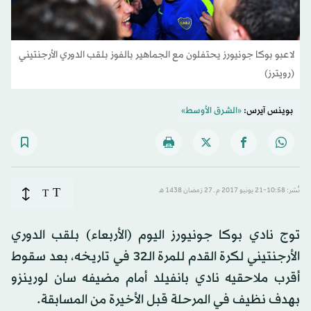
لاعبو بوكا جونيورز يحتفلون مع الجماهير بالفوز بلقب الدوري الأرجنتيني
(رويترز)
بوينس آيرس:
«الشرق الأوسط»
T
نُشر: 10:58-21 يونيو 2017 م ـ 27 رَمضان 1438 هـ
T
توج نادي بوكا جونيورز اليوم (الأربعاء) بلقب الدوري
الأرجنتيني لكرة القدم للمرة الـ32 في تاريخه، بعد سقوط
أقرب ملاحقيه نادي بانفيلد أمام مضيفه سان لورينزو
بهدف نظيف في المرحلة قبل الأخيرة من المسابقة.