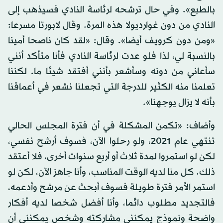
بالطبع». وفي حال ترشحه لرئاسة النادي فسيذهب إلى
النادي من دون غوارديولا هذه المرة. وقال لابورتا مسرعا:
«ومن دون كرويف أيضا». وقال: «لقد كان ناصحا أمينا
بالنسبة لي، لذا فلو عدت لرئاسة النادي فأنا متأكد أنني
سأعاني من دونه وسأشعر بأنني أفتقد شيئا ما. لكننا
تعلمنا منه الكثير للدرجة التي تجعلنا نشعر في أعماقنا
بأنه لا يزال يوجهنا».
وأضاف: «تكمن المشكلة في أن فترة المجلس الحالي
تنتهي عام 2021، ولو رحلوا الآن، فسوف أرشح نفسي،
لكن لو استمروا لمدة ثلاث أو أربع سنوات أخرى، فلا أعتقد
ذلك. كل منا لديه الوقت المناسب، وأنا جاهز الآن، لكن لو
استمر الأمر فترة طويلة فسوف أبحث عن مرشح وأدعمه،
فالتجديد مطلوب دائما، وأنا أفضل شخصا لديه أفكار
واضحة ونموذج يمكنني مشاركته وشخص يمكنني أن