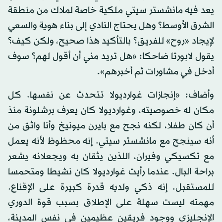
يعد فيه مانشستر سيتي ملكية خاصة لملاك من منطقة
الشرق الأوسط؟ وهل يحتاج النادي إلى بناء هوية والسعي
لإيجاد «روح» للفريق؟ بالتأكيد هذا صحيح، ولكن كيف؟
يقول لابورتا ضاحكا: «هل تريد مني أن أقول لهم؟ سوف
أدخل في مشاورات ثم أخبرهم».
وأضاف: «إنجازات غوارديولا تتحدث عن نفسها. كل
مكان له خصوصيته، وغوارديولا كان يعرف برشلونة منذ
أن كان طفلا، لكنه نجح مع بايرن ميونيخ وأنا واثق من
أنه سينجح مع مانشستر سيتي. إنه محظوظ لأنه يعمل
مع تكسيكي وفيران، اللذين يثقان به ويجعلانه يشعر
براحة البال. عندما رأيت غوارديولا كان نشيطا ومتحمسا
للمستقبل. إنه ذكي ولديه قدرة كبيرة على الإقناع.
مهمته ليست سهلة على الإطلاق بسبب قوة الدوري
الإنجليزي ووجود فريقين عظيمين في نفس المدينة،