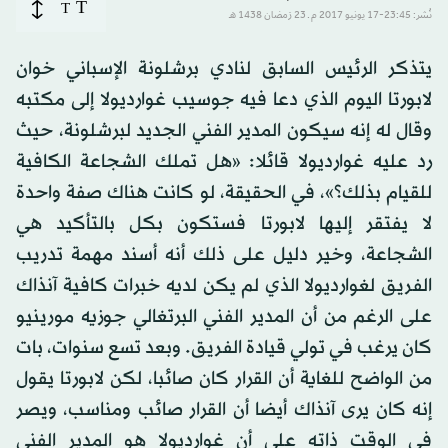
T
T
نُشر: 23:45-17 يونيو 2017 م ـ 23 رَمضان 1438 هـ
يتذكر الرئيس السابق لنادي برشلونة الإسباني خوان
لابورتا اليوم الذي دعا فيه جوسيب غوارديولا إلى مكتبه
وقال له إنه سيكون المدير الفني الجديد لبرشلونة، حيث
رد عليه غوارديولا قائلا: «هل تملك الشجاعة الكافية
للقيام بذلك؟»، في الحقيقة، لو كانت هناك صفة واحدة
لا يفتقر إليها لابورتا فستكون بكل بالتأكيد هي
الشجاعة، وخير دليل على ذلك أنه أسند مهمة تدريب
الفريق لغوارديولا الذي لم يكن لديه خبرات كافية آنذاك
على الرغم من أن المدير الفني البرتغالي جوزيه مورينيو
كان يرغب في تولي قيادة الفريق. وبعد تسع سنوات، بات
من الواضح للغاية أن القرار كان صائبا، لكن لابورتا يقول
إنه كان يرى آنذاك أيضا أن القرار صائب ومناسب، ويصر
في الوقت ذاته على أن غوارديولا هو المدير الفني