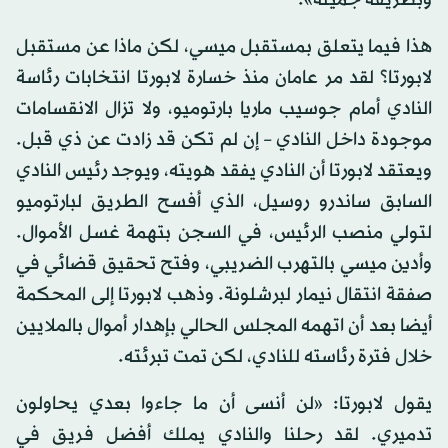
وبطريقة جميلة».
هذا فيما يتعلق بمستقبل ميسي، لكن ماذا عن مستقبل
لابورتا؟ لقد مر عامان منذ خسارة لابورتا انتخابات رئاسة
النادي أمام جوسيب ماريا بارتوميو، ولا تزال الانقسامات
موجودة داخل النادي – إن لم تكن قد زادت عن ذي قبل.
ويعتقد لابورتا أن النادي يفقد هويته، ويوجد رئيس النادي
السابق ساندرو روسيل، الذي أفسح الطريق لبارتوميو
لتولي منصب الرئيس، في السجن بتهمة غسل الأموال.
وأدين ميسي بالتهرب الضريبي، وفتح تحقيق قضائي في
صفقة انتقال نيمار لبرشلونة. وذهب لابورتا إلى المحكمة
أيضا بعد أن اتهمه المجلس الحالي بإهدار أموال بالملايين
خلال فترة رئاسته للنادي، لكن تمت تبرئته.
يقول لابورتا: «لن أنسى أن ما جاءوا بعدي يحاولون
تدميري. لقد رحلنا والنادي يملك أفضل فريق في