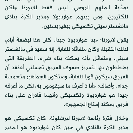
بمثابة الملهم الروحي، ليس فقط للابورتا ولكن
للكثيرين، ومن بينهم غوارديولا ومدير الكرة بنادي
مانشستر سيتي تكسيكي بيغيريستين.
يقول لابورتا: «بدا غوارديولا جيدا. كان هنا لبضعة أيام،
لذلك التقينا، وكان متفائلا للغاية. إنه سعيد في مانشستر
سيتي، ومتفائل بأنه يمكنه بناء شيء. الطريقة التي
يخططون بها لتعزيز صفوف الفريق تجعلني أعتقد أن
الفريق سيكون قويا للغاية، وستكون الجماهير متحمسة
جدا». وأضاف: «أنا لا أعرف ما سيقومون به، لكن ما أعرفه
جيدا هو غوارديولا وتكسيكي وأنهما قادران على بناء
فريق يمكنه إمتاع الجمهور».
وخلال فترة رئاسة لابورتا لبرشلونة، كان تكسيكي هو
مدير الكرة بالنادي في حين كان غوارديولا هو المدير