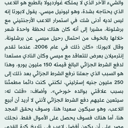
والشيء الآخر الذي لا يملكه غوارديولا بالطبع هو اللاعب
الذي يحتاجه بشدة، وهو ليونيل ميسي. يقول لابورتا إنه
ليس لديه أدنى شك في استمرار اللاعب الأرجنتيني مع
برشلونة، مشيرا إلى أنه كان هناك لحظة واحدة شعر
خلالها بالخوف من احتمال رحيل ميسي عن برشلونة.
وقال لابورتا: «كان ذلك في عام 2006، عندما تقدم
إنترميلان بعرض للتعاقد مع ميسي وكان النادي مستعدا
لدفع الشرط الجزائي البالغ قيمته 150 مليون يورو، وهذا
هو السبب الذي جعلنا نرفع الشرط الجزائي بعد ذلك إلى
250 مليون جنيه إسترليني، لكنني كنت دائما مطمئنا
بسبب علاقتي بوالده خورخي». وأضاف: «قلت له:
سيتعين عليهم دفع الشرط الجزائي لأنني لا أريد أن أبيع
اللاعب، وهو سيكون سعيدا هنا، وسوف يحقق المجد
هنا. أما هناك فسوف يحصل على الأموال فقط. نجلك
مصر على أن يكون أفضل لاعب في تاريخ كرة القدم،