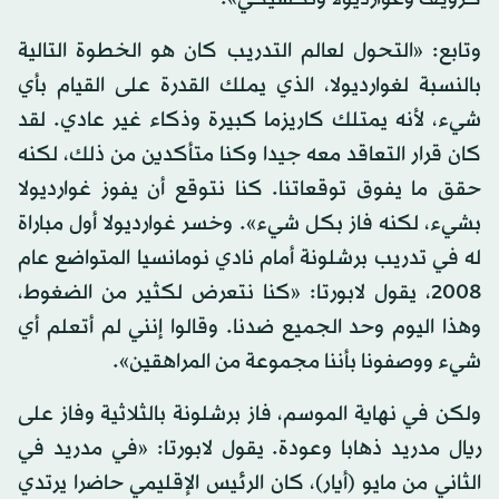
وتابع: «التحول لعالم التدريب كان هو الخطوة التالية
بالنسبة لغوارديولا، الذي يملك القدرة على القيام بأي
شيء، لأنه يمتلك كاريزما كبيرة وذكاء غير عادي. لقد
كان قرار التعاقد معه جيدا وكنا متأكدين من ذلك، لكنه
حقق ما يفوق توقعاتنا. كنا نتوقع أن يفوز غوارديولا
بشيء، لكنه فاز بكل شيء». وخسر غوارديولا أول مباراة
له في تدريب برشلونة أمام نادي نومانسيا المتواضع عام
2008، يقول لابورتا: «كنا نتعرض لكثير من الضغوط،
وهذا اليوم وحد الجميع ضدنا. وقالوا إنني لم أتعلم أي
شيء ووصفونا بأننا مجموعة من المراهقين».
ولكن في نهاية الموسم، فاز برشلونة بالثلاثية وفاز على
ريال مدريد ذهابا وعودة. يقول لابورتا: «في مدريد في
الثاني من مايو (أيار)، كان الرئيس الإقليمي حاضرا يرتدي