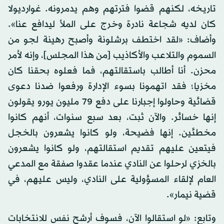
تاريخه، لكنهم قضوا فترتهم وهم يدمرونه. غوارديولا
كان لديه شجاعة نادرة وخرج على الملأ ليدافع عنا».
وأضاف: «لقد اختطف برشلونة وأصبح رهينة لجو من
السموم والتلاعب والأكاذيب [من هذا المجلس]، وإنه لأمر
محزن. أنا أطالب باستقالتهم، فما فعلوه بحقنا كان
مخزيا؛ فقد اتهمونا بسوء الإدارة ورفعوا ضدنا دعوى
قضائية وحاولوا إجبارنا على دفع 79 مليون يورو يقولون
إنها خسائر. والآن ثبت، بعد سبع سنوات، أنهم كانوا
مخطئين. إنها فضيحة، ولو كانوا يشعرون بالخجل
فيتعين عليهم تقديم استقالتهم، ولو كانوا يشعرون
بالخزي لرحلوا عن النادي عندما عقدوا صفقة مع المدعي
العام لإلقاء المسؤولية على النادي، وليس عليهم، في
قضية نيمار».
وتابع: «لو استقالوا الآن، فسوف أرشح نفس للانتخابات