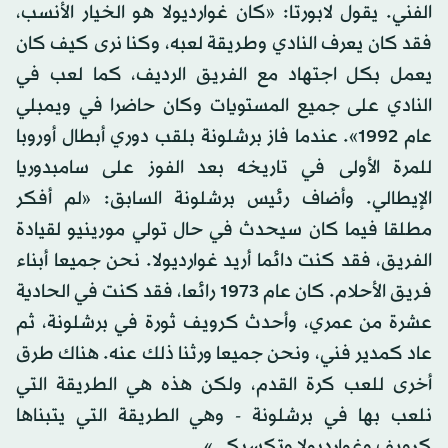
الفني. يقول لابورتا: «كان غوارديولا هو الخيار الأنسب،
فقد كان يعرف النادي وطريقة لعبه، وكنا نرى كيف كان
يعمل بكل اجتهاد مع الفريق الرديف، كما لعب في
النادي على جميع المستويات وكان حاضرا في ويمبلي
عام 1992». عندما فاز برشلونة بلقب دوري أبطال أوروبا
للمرة الأولى في تاريخه بعد الفوز على سامبدوريا
الإيطالي. وأضاف رئيس برشلونة السابق: «لم أفكر
مطلقا فيما كان سيحدث في حال تولي مورينيو لقيادة
الفريق، فقد كنت دائما أريد غوارديولا. نحن جميعا أبناء
فريق الأحلام. كان عام 1973 رائعا، فقد كنت في الحادية
عشرة من عمري، وأحدث كرويف ثورة في برشلونة، ثم
عاد كمدير فني، ونحن جميعا ورثنا ذلك عنه. هناك طرق
أخرى للعب كرة القدم، ولكن هذه هي الطريقة التي
نلعب بها في برشلونة - وهي الطريقة التي يتبناها
كرويف وغوارديولا وتكسيكي».