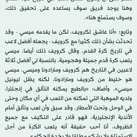
وهنا يوجد فريق سوف يساعده على تحقيق ذلك،
وسوف يستمتع هنا».
وتابع: «أنا عاشق لكرويف، لكن ما يقدمه ميسي - وقد
تحدثت بشأن ذلك كثيرا مع كرويف - يجعله أفضل لاعب
في تاريخ كرة القدم. وقال كرويف ذلك أيضا. ميسي
يلعب كرة قدم جميلة وهجومية. بالنسبة لي أفضل ثلاثة
لاعبين في التاريخ هم كرويف ومارادونا وميسي. ميسي
هو خليط من كرويف ومارادونا، لكنه يظل ليونيل
ميسي». وأضاف: «بالطبع يمكنه التألق في إنجلترا،
ولديه الموهبة التي تمكنه من اللعب في أي مكان وحتى
في الوحل وتحت الأمطار. وقد سبق وأن لعب وتألق أمام
الأندية الإنجليزية، فهو قادر على التكيف مع جميع
الظروف. أنا أحب حقيقة أنه يلعب الكرة من أجل
الاستمتاع ولا يشكو مطلقا ولا يخدع الحكام».