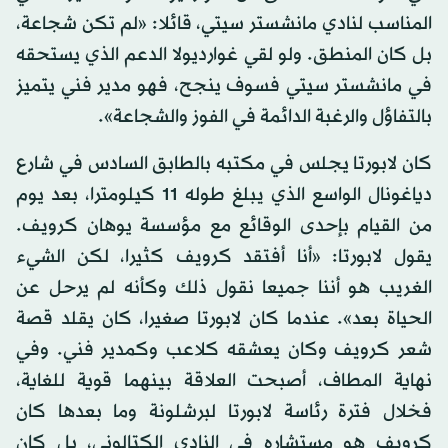
المناسب لنادي مانشستر سيتي، قائلا: «لم تكن شجاعة،
بل كان المنطق. ولو لقي غوارديولا الدعم الذي يستحقه
في مانشستر سيتي فسوف ينجح، فهو مدير فني يتميز
بالتفاؤل والرغبة الدائمة في الفوز والشجاعة».
كان لابورتا يجلس في مكتبه بالطابق السادس في شارع
دياغونال الواسع الذي يبلغ طوله 11 كيلومترا، بعد يوم
من القيام بإحدى الوقائع مع مؤسسة يوهان كرويف.
يقول لابورتا: «أنا أفتقد كرويف كثيرا، لكن الشيء
الغريب هو أننا جميعا نقول ذلك وكأنه لم يرحل عن
الحياة بعد». عندما كان لابورتا صغيرا، كان يقلد قصة
شعر كرويف وكان يعشقه كلاعب وكمدير فني. وفي
نهاية المطاف، أصبحت العلاقة بينهما قوية للغاية،
فخلال فترة رئاسة لابورتا لبرشلونة وما بعدها كان
كرويف هو مستشاره في النادي الكتالوني، بل كان