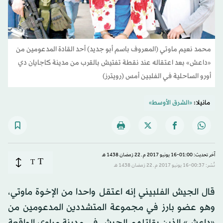
محمد نعيم ماوتي (المعروف باسم أبو جديد) أحد القادة المدعومين من
«داعش» بعد اعتقاله عند نقطة تفتيش بالقرب من مدينة كاجايان دي
أورو الساحلية في الفلبين أمس (رويترز)
مانيلا:
«الشرق الأوسط»
آخر تحديث: 01:00-16 يونيو 2017 م ـ 22 رَمضان 1438 هـ
T
T
نُشر: 00:37-16 يونيو 2017 م ـ 22 رَمضان 1438 هـ
قال الجيش الفلبيني إنه اعتقل واحدا من الإخوة ماوتي،
وهو عضو بارز في مجموعة المتشددين المدعومين من