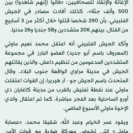
الإغاثة والإنقاذ للصحافيين: «قالوا (إنهم شاهدوا) بين
500 وألف جثة». كذلك أفادت مصادر في الجيش
الفلبيني، بأن 290 شخصا قتلوا خلال أكثر من 3 أسابيع
من القتال، بينهم 206 متشددين و58 جنديا و26 مدنيا.
وأكد الجيش الفلبيني أنه اعتقل محمد نعيم ماوتي
(المعروف باسم أبو جديد) العضو البارز في مجموعة
المتشددين المدعومين من تنظيم داعش، والذين يقاتلهم
الجيش في مدينة مراوي الواقعة جنوب البلاد. وقال
المتحدث باسم الجيش جو - آر هيريرا، إن القوات اعتقلت
ماوتي عند نقطة تفتيش بالقرب من مدينة كاغايان دي
أورو الساحلية بعد الفجر مباشرة، كما تم اعتقال والدي
الإخوة ماوتي الأسبوع الماضي.
ويقود عمر الخيام وعبد الله، شقيقا محمد، «عصابة
ماوتي» التي تخوض معركة ضارية مع قوات الأمن