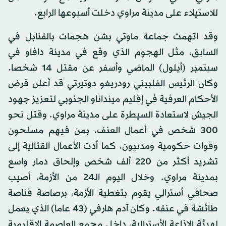
للاستيلاء على مدينة مراوي دخلت أسبوعها الرابع.
وقد اتهمت جماعة ماوتي بشن هجمات بالقنابل في
السابق، مثل الهجوم الذي وقع في مدينة دافاو في
سبتمبر (أيلول) الماضي وأسفر عن مقتل 14 شخصا.
وكان الرئيس الفلبيني رودريغو دوتيرتي قد أعلن فرض
الأحكام العرفية في إقليم مينداناو الجنوبي لتعزيز جهود
الجيش لاستعادة السيطرة على مدينة مراوي. وقتل نحو
300 شخص في أعمال العنف، بمن فيهم مسلحون
وقوات حكومية ومدنيون. كما أدت الأعمال القتالية إلى
تشريد أكثر من 220 ألف شخص وإلحاق دمار واسع
بمدينة مراوي. وخلال اليوم الـ24 من الأزمة، أصيب
صحافي أسترالي يقوم بتغطية الأزمة، برصاصة قناصة
طائشة في عنقه. وكان آدم هارفي (43 عاما) الذي يعمل
لهيئة الإذاعة الأسترالية، داخل مجمع العاصمة الإقليمية