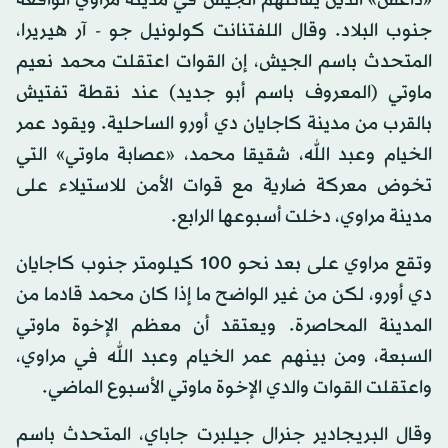
«داعش» الذين يقاتلهم الجيش في مدينة مراوي الواقعة
جنوب البلاد. وقال اللفتنانت كولونيل جو - آر هيريرا،
المتحدث باسم الجيش، إن القوات اعتقلت محمد نعيم
ماوتي (المعروف باسم أبو جديد) عند نقطة تفتيش
بالقرب من مدينة كاجايان دي أورو الساحلية. ويقود عمر
الخيام وعبد الله، شقيقا محمد، «عصابة ماوتي» التي
تخوض معركة ضارية مع قوات الأمن للاستيلاء على
مدينة مراوي، دخلت أسبوعها الرابع.
وتقع مراوي على بعد نحو 100 كيلومتر جنوب كاجايان
دي أورو، لكن من غير الواضح ما إذا كان محمد قادما من
المدينة المحاصرة. ويعتقد أن معظم الإخوة ماوتي
السبعة، ومن بينهم عمر الخيام وعبد الله في مراوي،
واعتقلت القوات والدي الإخوة ماوتي الأسبوع الماضي.
وقال البريجادير جنرال جيلبرت جاباي، المتحدث باسم