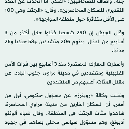
جثة. وأضاف للصحافيين: «أعتذر. أنا أتحدث عن العدد
التقديري للسكان المحاصرين». وقال: «الجثث وهي 100
على الأقل متناثرة حول منطقة المواجهة».
وقال الجيش إن 290 شخصا قتلوا خلال أكثر من 3
أسابيع من القتال، بينهم 206 متشددين و58 جنديا و26
مدنيا.
وأسفرت المعارك المستمرة منذ 3 أسابيع بين قوات الأمن
الفلبينية ومتشددين في مدينة مراوي جنوب البلاد، عن
مقتل المئات، أغلبهم من المتشددين.
ونقلت وكالة «رويترز»، عن مسؤول حكومي، أول من
أمس، أن السكان الفارين من مدينة مراوي المحاصرة،
شاهدوا مئات الجثث في المنطقة. وقال ضياء ألونتو
أديونغ، وهو مسؤول سياسي محلي يساهم في جهود