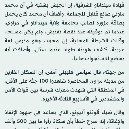
قيادة مينداناو الشرقية، إن الجيش يشتبه في أن محمد
ماوتي صانع قنابل للجماعة. وأضاف أن محمد كان يحمل
بطاقة مزورة لطالب بجامعة ولاية مينداناو في مراوي،
عندما تم توقيفه عند نقطة تفتيش، ولم يكن مسلحا.
وقالت الشرطة المحلية، إن محمد، وهو مدرس لغة
عربية، كشف هويته طوعا عندما سئل. وأضافت أنه
يخضع للاستجواب حاليا.
من جهته، قال سياسي فلبيني أمس، إن السكان الفارين
من مدينة مراوي المحاصرة شاهدوا 100 جثة على الأقل،
في المنطقة التي شهدت معارك شرسة بين قوات الأمن
والمتشددين في الأسابيع الثلاثة الأخيرة.
وقال ضياء ألونتو أديونغ، الذي يساعد في جهود الإنقاذ
والإغاثة، إنه صرح خطأ بأن سكانا رأوا ما بين 500 وألف