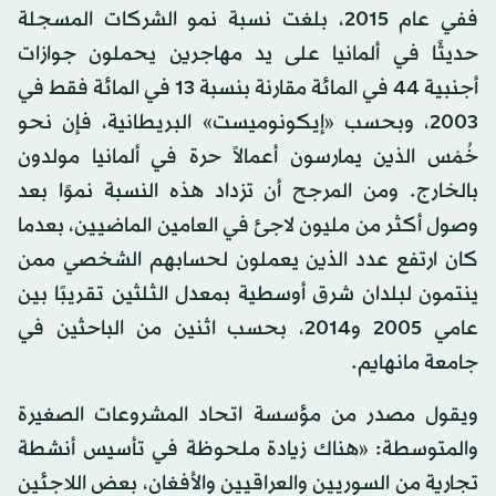
ففي عام 2015، بلغت نسبة نمو الشركات المسجلة
حديثًا في ألمانيا على يد مهاجرين يحملون جوازات
أجنبية 44 في المائة مقارنة بنسبة 13 في المائة فقط في
2003، وبحسب «إيكونوميست» البريطانية، فإن نحو
خُمْس الذين يمارسون أعمالاً حرة في ألمانيا مولدون
بالخارج. ومن المرجح أن تزداد هذه النسبة نموًا بعد
وصول أكثر من مليون لاجئ في العامين الماضيين، بعدما
كان ارتفع عدد الذين يعملون لحسابهم الشخصي ممن
ينتمون لبلدان شرق أوسطية بمعدل الثلثين تقريبًا بين
عامي 2005 و2014، بحسب اثنين من الباحثين في
جامعة مانهايم.
ويقول مصدر من مؤسسة اتحاد المشروعات الصغيرة
والمتوسطة: «هناك زيادة ملحوظة في تأسيس أنشطة
تجارية من السوريين والعراقيين والأفغان، بعض اللاجئين