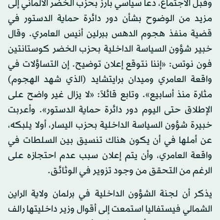
وقبل الاجتماع، دعا سياسي بارز بحزب الخضر الألماني إلى
مزيد من الوضوح بشأن دور دائرة حماية الدستور في
قضية منفذ هجوم الدهس ببرلين أنيس العامري. وقال
خبير شؤون السياسة الداخلية بحزب الخضر كوستانتين
فون نوتس: «إننا نتوقع إعلان توضيح. إن التساؤلات في
واقعة العامري وميدان برايتشايد (الذي شهد الهجوم)
مثارة منذ أسابيع». وتابع قائلاً: «لا يزال غير واضح على
الإطلاق حتى اليوم دور دائرة حماية الدستور». وأعربت
خبيرة شؤون السياسة الداخلية بحزب اليسار، أولا يلبكه،
عن أملها في أن يكون هناك تنسيق بين السلطات في
واقعة العامري، وأن يتم إعلان سبب عدم احتجازه على
الرغم من التحقق من وجود تزوير في الوثائق.
يذكر أن لجنة الشؤون الداخلية في برلمان ولاية الراين
الشمالي فيستفاليا استمعت إلى أقوال وزير داخليتها رالف