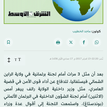
كولون:
ماجد الخطيب
T
نُشر: 22:20-13 فبراير 2017 م ـ 17 جمادي الأول 1438 هـ
T
بعد أن مثل 3 مرات أمام لجنة برلمانية في ولاية الراين
الشمالي فيستفاليا، للدفاع عن أداء قوى الأمن في قضية
العامري، مثل وزير داخلية الولاية رالف ييغر أمس
(الاثنين) أمام لجنة الشؤون الداخلية في البرلمان الألماني
(بوندستاغ). واستمعت اللجنة إلى أقوال عدة وزراء