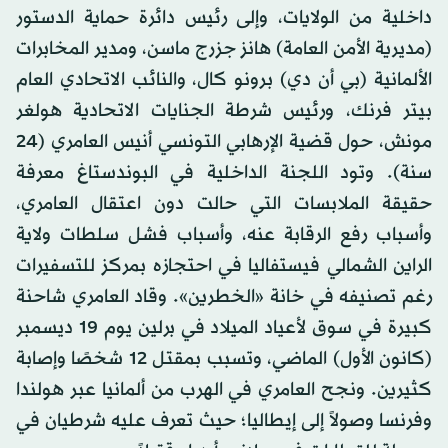
داخلية من الولايات، وإلى رئيس دائرة حماية الدستور
(مديرية الأمن العامة) هانز جزرج ماسن، ومدير المخابرات
الألمانية (بي أن دي) برونو كال، والنائب الاتحادي العام
بيتر فرنك، ورئيس شرطة الجنايات الاتحادية هولغر
مونش، حول قضية الإرهابي التونسي أنيس العامري (24
سنة). وتود اللجنة الداخلية في البوندستاغ معرفة
حقيقة الملابسات التي حالت دون اعتقال العامري،
وأسباب رفع الرقابة عنه، وأسباب فشل سلطات ولاية
الراين الشمالي فيستفاليا في احتجازه بمركز للتسفيرات
رغم تصنيفه في خانة «الخطرين». وقاد العامري شاحنة
كبيرة في سوق لأعياد الميلاد في برلين يوم 19 ديسمبر
(كانون الأول) الماضي، وتسبب بمقتل 12 شخصًا وإصابة
كثيرين. ونجح العامري في الهرب من ألمانيا عبر هولندا
وفرنسا وصولاً إلى إيطاليا؛ حيث تعرف عليه شرطيان في