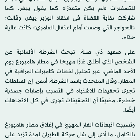
للتسفيرات «لم يكن متعذرًا» كما يقول ييغر. كما
شاركت نقابة القضاة في انتقاد الوزير ييغر، وقالت:
«الحواجز التي وضعت أمام اعتقال العامري» كانت عالية
جدًا».
على صعيد ذي صلة، تبحث الشرطة الألمانية عن
الشخص الذي أطلق غازًا مهيجًا في مطار هامبورغ يوم
الأحد الماضي، عبر تحليل لقطات كاميرات المراقبة في
المطار. وقال المتحدث باسم الشرطة، أمس، إن السلطات
تجري تحقيقات للاشتباه في التسبب بإصابات جسدية
خطيرة، مضيفًا أن التحقيقات تجرى في كل الاتجاهات
أيضًا.
وتسببت انبعاثات الغاز المهيج في إغلاق مطار هامبورغ
بالكامل، ما أدى إلى شل حركة الطيران لمدة تزيد على