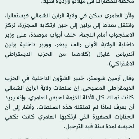
محطة للقطارات في ميلانو وأردياه قتيلاً.
ولأن العامري سكن في ولاية الراين الشمالي فيستفاليا،
وانتقل بعدها إلى برلين إلى حين ارتكابه المجزرة، تركز
الاستجواب أمام اللجنة، خلف أبواب موصدة، على وزير
داخلية الولاية الأولى رالف ييغر، ووزير داخلية برلين
آندرياس غايزل (كلاهما من الحزب الديمقراطي
الاشتراكي).
وقال آرمين شوستر، خبير الشؤون الداخلية في الحزب
الديمقراطي المسيحي، إن سلطات ولاية الراين الشمالي
كانت تملك كل الأدلة اللازمة لحبس العامري، وإنه يريد
أن يعرف لماذا لم تعتقله هذه السلطات. وأشار إلى أن
الجنايات الصغيرة التي ارتكبها العامري كانت تكفي
لحبسه لمدة سنة قيد الترحيل.