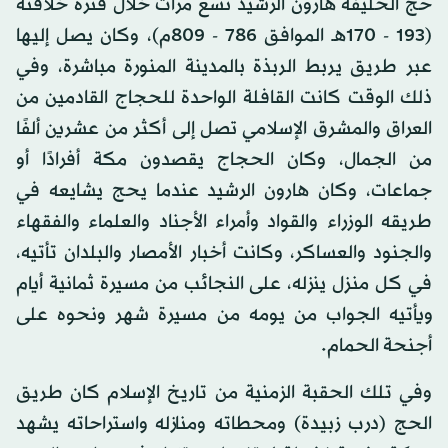
حج الخليفة هارون الرشيد تسع مرات خلال فترة خلافته
(193 - 170هـ الموافق 786 - 809م)، وكان يصل إليها
عبر طريق يربط الربذة بالمدينة المنورة مباشرة، وفي
ذلك الوقت كانت القافلة الواحدة للحجاج القادمين من
العراق والمشرق الإسلامي تصل إلى أكثر من عشرين ألفًا
من الجمال، وكان الحجاج يقصدون مكة أفرادًا أو
جماعات، وكان هارون الرشيد عندما يحج يشايعه في
طريقه الوزراء والقواد وأمراء الأجناد والعلماء والفقهاء
والجنود والعساكر، وكانت أخبار الأمصار والبلدان تأتيه،
في كل منزل ينزله، على النجائب من مسيرة ثمانية أيام
ويأتيه الجواب من يومه من مسيرة شهر ونحوه على
أجنحة الحمام.
وفي تلك الحقبة الزمنية من تاريخ الإسلام كان طريق
الحج (درب زبيدة) ومحطاته ومنازله واستراحاته يشهد