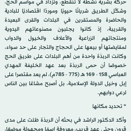
حركة بشرية نشطة لا تنقطع، وتزداد في مواسم الحج،
وشكّل الطريق شريانًا حيويًا وموردًا اقتصاديًا للبادية
والحاضرة والمستقرين في البلدات والقرى البعيدة
والقريبة، إذ كانوا يجلبون مصنوعاتهم اليدوية
ومنتجاتهم الزراعية والأعلاف والخيول والدواب
لمقايضتها أو بيعها على الحجاج والتجار على حد سواء،
وكانت الربذة واحدة من أهم البلدات على طريق الحج
خصوصًا أن حمى الربذة بعد عهد الخليفة المهدي
العباسي 158 - 169 هـ (775 - 785م)، لم يعد مقتصرا على
إبل وخيل الدولة الإسلامية، بل أصبح مشاعًا بين الناس
لرعي دوابهم.
* تحديد مكانها
وأكد الدكتور الراشد في بحثه أن الربذة ظلت على مدى
قرون وحتى عهد قريب، معروفة اسمًا ومجهولة موضعًا،