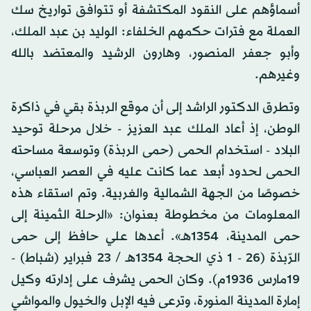
أسماؤهم على النقود المكتشفة أو تتوافق تواريخ سك
العملة مع فترات حكمهم الخلفاء: الوليد بن عبد الملك،
وأبو جعفر المنصور، وهارون الرشيد والمعتضد بالله
وغيرهم.
وتطرق الدكتور الراشد إلى أن موقع الربذة بقي في ذاكرة
الوطن، إذ أعاد الملك عبد العزيز - خلال مرحلة توحيد
البلاد - استخدام الحمى (حمى الربذة) وتوسعة مساحته
الحمى لحدود أبعد عما كانت عليه في العصر العباسي،
خصوصًا من الجهة الشمالية والغربية. وتم استقاء هذه
المعلومات من مخطوطة بعنوان: «الرحلة الثمينة إلى
حمى المدينة، 1354هـ». أعدها علي حافظ إلى حمى
الرّبذة (26 - 1 ذي الحجة 1354هـ / 23 فبراير (شباط) -
19مارس 1936م). وكان الحمى يشرف على إدارته وكيل
إمارة المدينة المنورة، وترعى فيه الإبل والخيول والمواشي