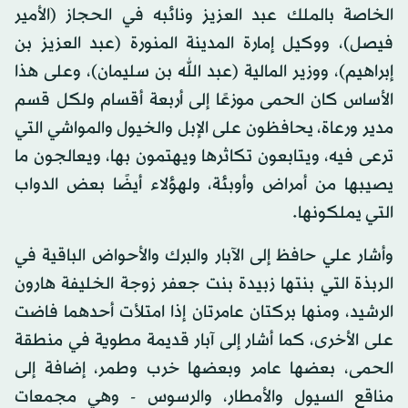
الخاصة بالملك عبد العزيز ونائبه في الحجاز (الأمير
فيصل)، ووكيل إمارة المدينة المنورة (عبد العزيز بن
إبراهيم)، ووزير المالية (عبد الله بن سليمان)، وعلى هذا
الأساس كان الحمى موزعًا إلى أربعة أقسام ولكل قسم
مدير ورعاة، يحافظون على الإبل والخيول والمواشي التي
ترعى فيه، ويتابعون تكاثرها ويهتمون بها، ويعالجون ما
يصيبها من أمراض وأوبئة، ولهؤلاء أيضًا بعض الدواب
التي يملكونها.
وأشار علي حافظ إلى الآبار والبرك والأحواض الباقية في
الربذة التي بنتها زبيدة بنت جعفر زوجة الخليفة هارون
الرشيد، ومنها بركتان عامرتان إذا امتلأت أحدهما فاضت
على الأخرى، كما أشار إلى آبار قديمة مطوية في منطقة
الحمى، بعضها عامر وبعضها خرب وطمر، إضافة إلى
مناقع السيول والأمطار، والرسوس - وهي مجمعات