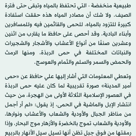
طبيعية منخفضة - التي تحتفظ بالمياه وتبقى حتى فترة
الصيف. ولا شك أن مصادر المياه هذه حققت استفادة
كبيرة للتزود بالمياه، للحمى والقائمين فيه وللمسافرين
وأبناء البادية. وقد أحصى على حافظ ما يقارب من اثنين
وعشرين صنفًا من أنواع الأعشاب والأشجار والشجيرات
والنباتات المختلفة في حمى الربذة، ومنها الرمث
والحمض والسمر والسلم والثمام والعوسج.
وتعطي المعلومات التي أشار إليها علي حافظ عن «حمى
أمير المدينة» صورة تقريبية لما كان عليه حمى الربذة
في العصور الإسلامية الثلاثة الأولى من الهجرة، من حيث
انتشار الإبل والماشية في الحمى، إذ يقول: «لم أر أجمل
من مناظر الجبال والأودية والشعاب والأعشاب ونوارها،
والأودية والشعاب تموج بالخضرة والأزهار موج البحار، وإذا
رمقتها من فوق جبل تظن أنها تسيل سيل الأنهار بالربيع