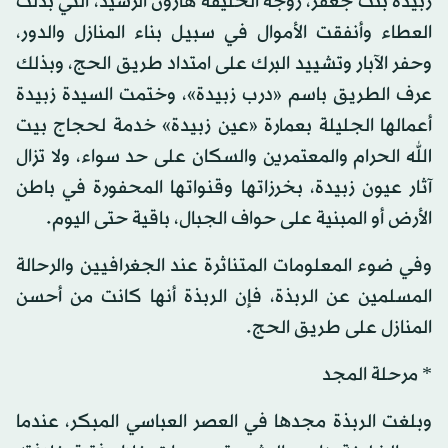
زبيدة بنت جعفر، زوجة الخليفة هارون الرشيد، التي بذلت
العطاء وأنفقت الأموال في سبيل بناء المنازل والدور،
وحفر الآبار وتشييد البرك على امتداد طريق الحج، وبذلك
عرف الطريق باسم «درب زبيدة»، وختمت السيدة زبيدة
أعمالها الجليلة بعمارة «عين زبيدة» خدمة لحجاج بيت
الله الحرام والمعتمرين والسكان على حد سواء، ولا تزال
آثار عيون زبيدة، بخرزاتها وقنواتها المحفورة في باطن
الأرض أو المبنية على حواف الجبال، باقية حتى اليوم.
وفي ضوء المعلومات المتناثرة عند الجغرافيين والرحالة
المسلمين عن الربذة، فإن الربذة أنها كانت من أحسن
المنازل على طريق الحج.
* مرحلة المجد
وبلغت الربذة مجدها في العصر العباسي المبكر، عندما