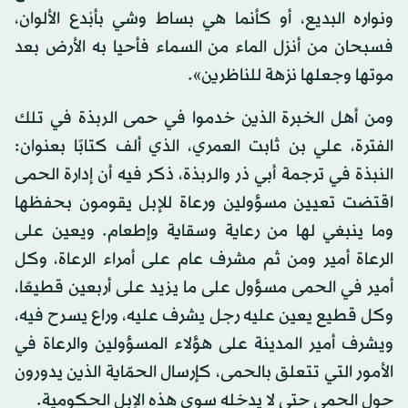
ونواره البديع، أو كأنما هي بساط وشي بأبْدع الألوان،
فسبحان من أنزل الماء من السماء فأحيا به الأرض بعد
موتها وجعلها نزهة للناظرين».
ومن أهل الخبرة الذين خدموا في حمى الربذة في تلك
الفترة، علي بن ثابت العمري، الذي ألف كتابًا بعنوان:
النبذة في ترجمة أبي ذر والربذة، ذكر فيه أن إدارة الحمى
اقتضت تعيين مسؤولين ورعاة للإبل يقومون بحفظها
وما ينبغي لها من رعاية وسقاية وإطعام. ويعين على
الرعاة أمير ومن ثم مشرف عام على أمراء الرعاة، وكل
أمير في الحمى مسؤول على ما يزيد على أربعين قطيعًا،
وكل قطيع يعين عليه رجل يشرف عليه، وراع يسرح فيه،
ويشرف أمير المدينة على هؤلاء المسؤولين والرعاة في
الأمور التي تتعلق بالحمى، كإرسال الحمّاية الذين يدورون
حول الحمى حتى لا يدخله سوى هذه الإبل الحكومية.