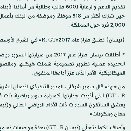
تقديم الدعم والرعاية لـ600 طالب وطالب
2,000 فرد حول المملكة..
{نيسان} تطلق طراز عام 2017«GT ـ R» في الشرق الأوسط
الجديدة عملية تطوير تصميمية شملت هيكلها ومقصورة ر
الميكانيكية، الأمر الذي عزز أداءها المتفوق.
من جهته قال سمير شرفان، المدير التنفيذي لنيسان الشرق 
GT - R) التي أثبتت جدارتها كسيارة سوبر رياضية ذ
معان ومكونات».
وأضاف «كما تتحلّى (نيسان  R