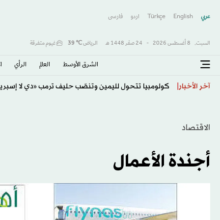
عربي
English
Türkçe
اردو
فارسى
السبت,
8 أغسطس 2026
-
24 صفَر 1448 هـ
الرياض
℃
39
غيوم متفرقة
الشرق الأوسط​
العالم
الرأي
ا
كولومبيا تتحول لليمين وتنصّب حليف ترمب «دي لا إسبرييا
آخر الأخبار
الاقتصاد
أجندة الأعمال