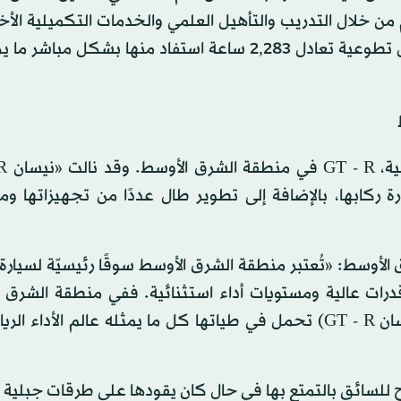
ة من أبنائنا الأيتام من خلال التدريب والتأهيل العلمي والخدمات التكميلية ا
حين شارك أكثر من 518 موظفًا وموظفة من البنك بأعمال تطوعية تعادل 2,283 ساعة استفاد منها بشكل
كابها، بالإضافة إلى تطوير طال عددًا من تجهيزاتها ومك
الأوسط: «تُعتبر منطقة الشرق الأوسط سوقًا رئيسيّة لسيارة
ات قدرات عالية ومستويات أداء استثنائية. ففي منطقة الشرق 
يعشق السائقون السيارات ذات الأداء الرياضي العالي و(نيسان GT - R) تحمل في طياتها كل ما يمثله عالم ال
GT -) بعدة مواصفات تسمح للسائق بالتمتع بها في حال كان يقودها على طرقات جبل