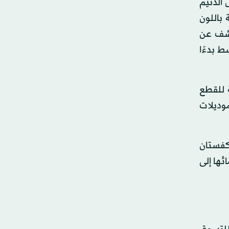
 الدنيم
 باللون
كشف عن
 بدءًا
ة للقطع
وديلات
كفستان
ئها إلى