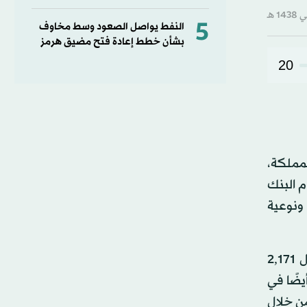
5
النفط يواصل الصعود وسط مخاوف
بشأن خطط إعادة فتح مضيق هرمز
20
في 18 مدينة وقرية حول المملكة،
201. ويأتي ذلك ضمن التزام البنك
ونوعية
حيث ساهم البنك في تمكين المرأة من خلال تأهيل وتدريب 800 سيدة من الأسر المنتجة في حرف مختلفة وتمويل 2,171
أيضًا في
عام 2016 في تمكين الطفل من خلال