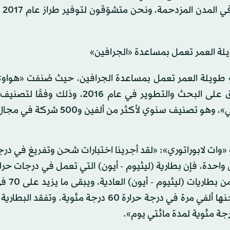
أو كان يقو
يلة العمر تعمل بمساعدة «الجرافين»
» طويلة العمر تعمل بمساعدة الجرافين، حيث صُنفت «هواو
أنها ثامن أكبر شركة على مستوى العالم من حيث الإنفاق على البحث والتطوير في عام 6
الإنفاق على البحث والتطوير الصناعي التابع للاتحاد الأوروبي»، وهو تصنيف سنوي 
وات لابوراتوري»: «لقد أجرينا اختبارات شحن وتفريغ في درج
احدة، فإن بطارية (ليثيوم - أيون) التي تعمل في درجات حرار
بمساعدة الجرافين تكون أبرد 
من قدرة البطارية العاملة بمساعدة الجرافين بعد إعادة شحنها ألفي مرة في درجة حرارة 60 درجة مئو