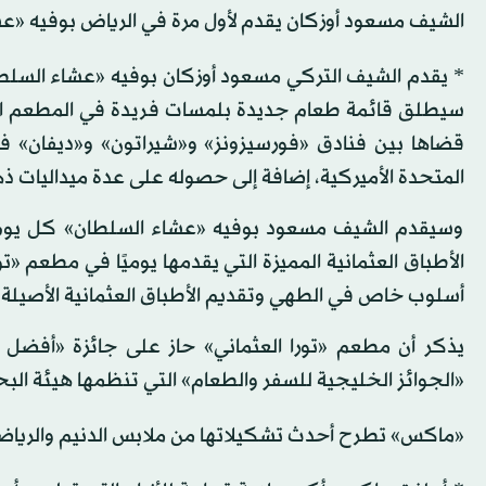
الشيف مسعود أوزكان يقدم لأول مرة في الرياض بوفيه «عش
* يقدم الشيف التركي مسعود أوزكان بوفيه «عشاء السلط
قضاها بين فنادق «فورسيزونز» و«شيراتون» و«ديفان» 
المتحدة الأميركية، إضافة إلى حصوله على عدة ميداليات ذ
وسيقدم الشيف مسعود بوفيه «عشاء السلطان» كل يوم أر
الأطباق العثمانية المميزة التي يقدمها يوميًا في مطعم 
أسلوب خاص في الطهي وتقديم الأطباق العثمانية الأصيلة.
يذكر أن مطعم «تورا العثماني» حاز على جائزة «أف
«الجوائز الخليجية للسفر والطعام» التي تنظمها هيئة البحرين
«ماكس» تطرح أحدث تشكيلاتها من ملابس الدنيم والرياض