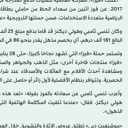
* أعلنت «فيزا»؛ الشركة العالمية لتقنيات الدفع المدرج
الرياضية متعددة الاستخدامات، ضمن حملتها الترويجية «عر
البالغ 181 ألف درهم، أي بخصم مذهل يقدر بنحو 86 في المائة مقدم من شركتي «فيزا» و«العربية للسيارات».
وتستمر ح
«فيزا» منتجات فاخرة أخرى؛ مثل الذهب والجواهر والسا
ومشاهدة أحدث الأفلام مع العائلات والأصدقاء عند شر
الحصرية، وتتوافر بنظام الأفضلية لأول زائر أو حاصل على ا
وأعرب تنسي ثامبي عن سعادته بالفوز بقوله: «تعد هذه ه
هولي ديكنز، فقال: «عندما تلقيت المكالمة الهاتفية ا
الذهول».
«موشنغيت دبي» تطلق عروض الإثارة والتشويق خلال العط