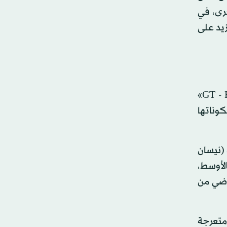
لأخرى، في
 مباشر ما يزيد على
* أطلقت نيسان طراز عام 2017 من سيارتها السوبر رياضية، GT - R في منطقة الشرق الأوسط. وقد نالت «نيسان GT - R»
وناتها
 (نيسان
الأوسط،
أداء الرياضي من
ية متعرجة