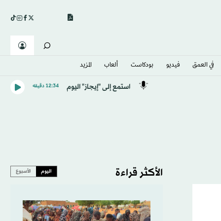
في العمق
فيديو
بودكاست
ألعاب
المزيد
استمع إلى "إيجاز" اليوم
12:34 دقيقه
الأكثر قراءة
اليوم
الأسبوع