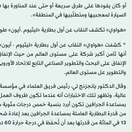
السيارة لمعجبيها ومتطلّبيها في المنطقة».
«هواوي» تكشف النقاب عن أول بطارية «ليثيوم ـ أيون» طو
* كشفت «هواوي» النقاب عن أول بطارية «ليثيوم - أيون
والتطوير عل مستوى العالم.
وقال الدكتور يانجزنج لي، رئيس فريق العلماء في مؤسسة «
عالية، وتظهر تلك الاختبارات أنه عندما تكون ظروف العمل و
13 في المائة من قدرتها بعد أن تُحفَظ في درجة حرارة 60 درجة مئوية لمدة مائتي يوم».