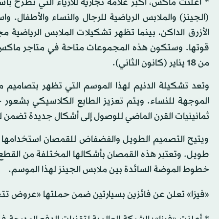
* أعلنت ماكس، أكبر علامة تجارية للأزياء التي تطرح بأ
(الجينز) والملابس الرياضية للرجال والنساء والأطفال. و
الأزرق الداكن، بينما تظهر تشكيلات الملابس الرياضية
قوتها. وستكون هذه المجموعات متاحة في متاجر ماكس ك
من 18 يناير (كانون الثاني).
وتعد تشكيلة الدنيم لهذا الموسم التي تظهر بتصاميم مطب
الموجهة للنساء. ويتم تعزيز الطابع الكلاسيكي بشعور 
ثمانينيات القرن الماضي للوصول إلى أشكال جديدة تضمن لها
ويتيح التصميم الطويل والفضفاض للقمصان استخدامها ب
طويل. وتعتبر هذه القمصان بأشكالها المختلفة من القطع الض
خطوط الموضة السائدة بين ملابس الجينز لهذا الموسم.
«فيزا» تعلن عن فائزين بسيارتين ضمن حملتها «عروض تت