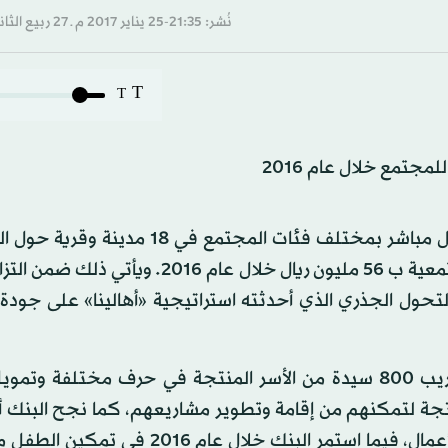
نُشر: 21:35-25 يناير 2017 م ـ 27 ربيع الثاني 1438 هـ
T
T
* نجح البنك الأهلي في تمكين أكثر من 6 آلاف فرد بشكل مباشر بمختلف فئات المجتمع 
فيما بلغ إجمالي قيمة دعم البنك للمبادرات والأعمال المجتمعية ب 56 مليون ريال خلال عام 6
ول الجذري الذي أحدثته استراتيجية «أهالينا» على جودة 
 الأسر المنتجة لتمكنهم من إقامة وتطوير مشاريعهم، كما نجح البنك 
تمكين الشباب عبر تدريب وتأهيل 568 من رواد ورائدات الأعمال، فيما استمر البنك خلال 