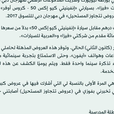
ة في بورصة نيويورك وشريك المدفوعات الرسمي لمهرجان دبي
2017، عن فوز اثنين من سعداء الحظ من حاملي بطاقات «فيزا»، بسيارتي «إنفيني
وض تتجاوز المستحيل» في مهرجان دبي للتسوق 2017.
وكان تنسي ثامبي وهولي ديكنز قد قاما بدفع مبلغ 25 ألف درهم مقابل سيارة «إنفينيت
ملة «فيزا» التي تشهد نجاحًا كبيرًا، حتى 28 يناير (كانون الثاني) الحالي. وتوفر هذه العروض المذهلة ل
عات وهواتف «آيفون»، وحتى الاستمتاع بتجربة سينمائية م
اء تذكرة سينما واحدة فقط. ويتم يوميًا الكشف عن هذه 
لخدمة.
ي المرة الأولى بالنسبة لي التي أشارك فيها في عروض كبرى
لتي تخبرني بفوزي في (عروض تتجاوز المستحيل) أصابتني ح
لة المدرسية