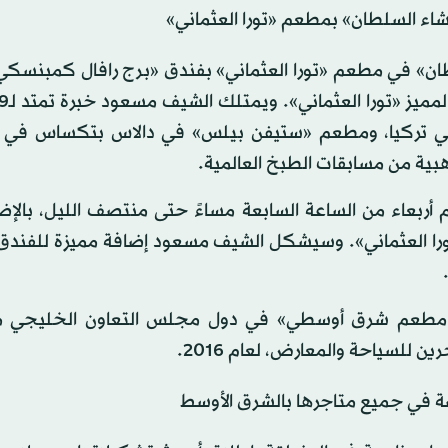
اء السلطان» بمطعم «تورا العثماني»
ان» في مطعم «تورا العثماني» بفندق «برج رافال كمبنسكي»
في تركيا، ومطعم «ستيفن بيلس» في دالاس بتكساس في ال
هبية من مسابقات الطبخ العالمية.
بعاء من الساعة السابعة مساءً حتى منتصف الليل، بالإضا
«تورا العثماني». وسيشكل الشيف مسعود إضافة مميزة للفندق
ضل مطعم شرق أوسطي» في دول مجلس التعاون الخليجي 
 للسياحة والمعارض، لعام 2016.
ة في جميع متاجرها بالشرق الأوسط