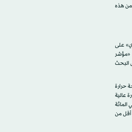
دها على طرق سريعة أو حتى عند المناورة بها في المدن المزدحمة، ونحن متشوّقون لتوفير طراز عام 2017 من هذه
ي» على
201، وذلك وفقًا لتصنيف «مؤشر
لأكثر من ألفين و500 شركة في مجال البحث
ة حرارة
ة عالية
بنسبة خمس درجات مئوية من بطاريات (ليثيوم - أيون) العادية، ويبقى ما يزيد على 70 في المائة
ية، وتفقد البطارية أقل من