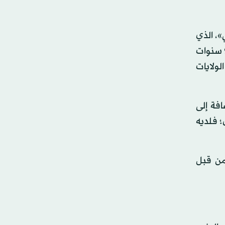
، الذي
سيطلق قائمة طعام جديدة بلمسات فريدة في المطعم المميز «تورا العثماني». ويمتلك الشيف مسعود خبرة تمتد لـ9 سنوات
ولايات
فة إلى
؛ فلديه
من قبل