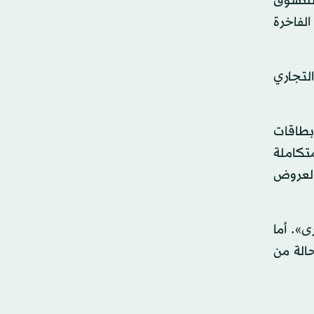
 للتسوق
تي كيو إكس 50 - كروس أوفر» الفاخرة
ي كيو إكس 50» بدلاً من سعرها التجاري
حاملي بطاقات
تكاملة
العروض
». أما
الة من