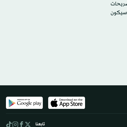
صريحات
وسيكون
تابعنا