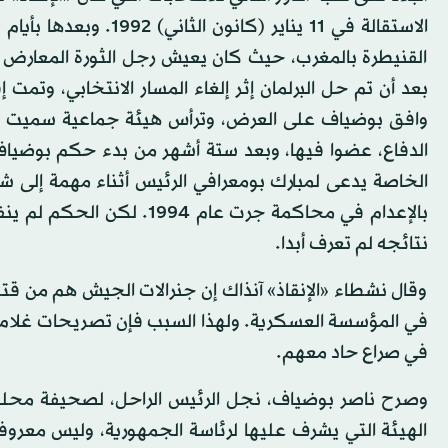
الاستقالة في 11 يناير
القنيطرة بالمغرب، حيث كان يعيش رجل الثورة المعارض م
بعد أن تم حل البرلمان إثر إلغاء المسار الانتخابي، وتمت
وافق بوضياف على العرض، وترأس هيئة جماعية سميت «المج
الخاصة يدعى لمبارك بومعرافي الرئيس أثناء مهمة إلى شر
بالإعدام في محاكمة جرت عا
نتائجه لم تعرف أبدا.
وقال نشطاء «الإنقاذ» آنذاك إن جنرالات الجيش هم من قتلو
في المؤسسة العسكرية. ولهذا السبب فإن تصريحات غلام ا
في صراع حاد معهم.
وصرح ناصر بوضياف، نجل الرئيس الراحل، لصحيفة محلية
الهيئة التي يشرف عليها لرئاسة الجمهورية، وليس معروف