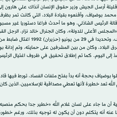
 (كانون الثاني) 1992. وبعدها بأيام قليلة أرسل الجيش وزير حقوق الإنسان آنذاك علي هارون
حمد بوضياف، وأقنعوه بقيادة البلاد، التي كانت تمر بظرف
 إقالة الرئيس الشاذلي، وهو ما أحدث فراغا دستوريا غير مسب
لس الأعلى للدولة»، وكان الجنرال خالد نزار، الرجل القو
الدفاع، عضوا فيها، وبعد ستة أشهر من بدء حكم بوضياف، وتحديدا في 29 من يونيو
ق البلاد، وكان من بين المشرفين على حمايته، وتم إدانة ب
م 1994. لكن الحكم لم ينفذ إلى اليوم. كما تم إطلاق تحقيق في ظروف اغتيال الر
ا بوضياف بحجة أنه بدأ بفتح ملفات الفساد، تورط فيها قادة
لله تعد خطيرة لأنها تعطي مصداقية للإسلاميين، الذين كان
 أن ما جاء على لسان غلام الله «خطير جدا بحكم منصبه 
ا عنه أنه يتكلم دون أن يكون له توجيه بذلك. ورغم خطورة 