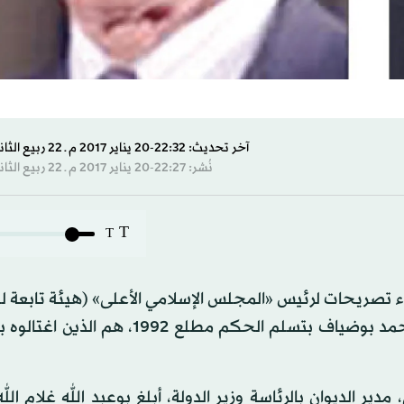
آخر تحديث: 22:32-20 يناير 2017 م ـ 22 ربيع الثاني 1438 هـ
نُشر: 22:27-20 يناير 2017 م ـ 22 ربيع الثاني 1438 هـ
T
T
اء تصريحات لرئيس «المجلس الإسلامي الأعلى» (هيئة تابعة له
فيها أن كبار ضباط الجيش الذين أقنعوا الرئيس الراحل محمد بوضياف بتسلم الحكم مطلع
ر الديوان بالرئاسة وزير الدولة، أبلغ بوعبد الله غلام الل