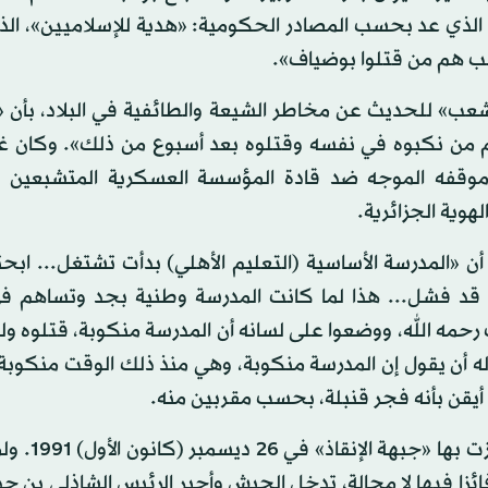
لذي عد بحسب المصادر الحكومية: «هدية للإسلاميين»، الذي
عب» للحديث عن مخاطر الشيعة والطائفية في البلاد، بأن «
م من نكبوه في نفسه وقتلوه بعد أسبوع من ذلك». وكان غلا
وقفه الموجه ضد قادة المؤسسة العسكرية المتشبعين با
لهوية الجزائرية.
، أن «المدرسة الأساسية (التعليم الأهلي) بدأت تشتغل... ابح
قد فشل... هذا لما كانت المدرسة وطنية بجد وتساهم في 
رحمه الله، ووضعوا على لسانه أن المدرسة منكوبة، قتلوه 
له أن يقول إن المدرسة منكوبة، وهي منذ ذلك الوقت منكوبة
أيقن بأنه فجر قنبلة، بحسب مقربين منه.
وكان قادة الجيش قد ألغوا نتائج انتخابات
» فائزا فيها لا محالة، تدخل الجيش وأجبر الرئيس الشاذلي بن ج