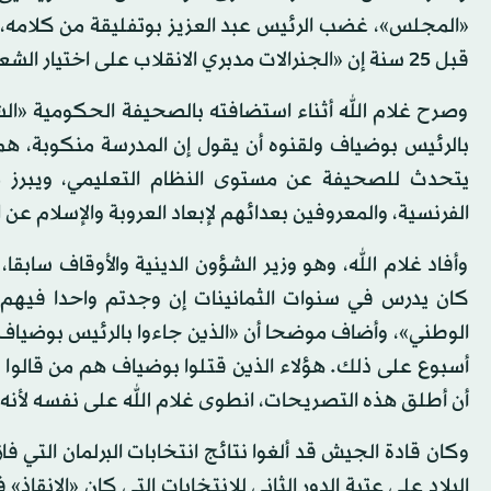
«المجلس»، غضب الرئيس عبد العزيز بوتفليقة من كلامه، ا
قبل 25 سنة إن «الجنرالات مدبري الانقلاب على اختيار الشعب هم من قتلوا بوضياف».
وصرح غلام الله أثناء استضافته بالصحيفة الحكومية «الش
بالرئيس بوضياف ولقنوه أن يقول إن المدرسة منكوبة، ه
يتحدث للصحيفة عن مستوى النظام التعليمي، ويبرز م
الفرنسية، والمعروفين بعدائهم لإبعاد العروبة والإسلام عن ا
وأفاد غلام الله، وهو وزير الشؤون الدينية والأوقاف سابقا
كان يدرس في سنوات الثمانينات إن وجدتم واحدا فيهم 
الوطني»، وأضاف موضحا أن «الذين جاءوا بالرئيس بوضياف 
أسبوع على ذلك. هؤلاء الذين قتلوا بوضياف هم من قالوا 
أن أطلق هذه التصريحات، انطوى غلام الله على نفسه لأنه 
البلاد على عتبة الدور الثاني للانتخابات التي كان «الإنقاذ