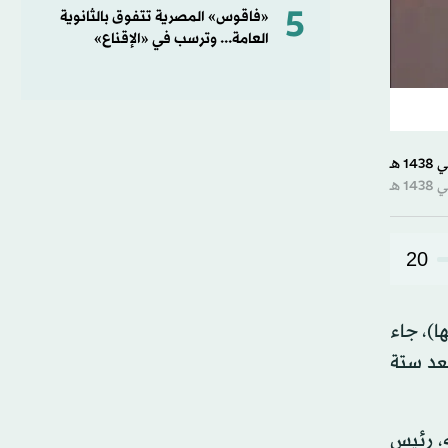
5
«فاقوس» المصرية تتفوق بالثانوية
العامة... وترسب في «الإقناع»
20
ا)، جاء
 1992، هم الذين اغتالوه بعد ستة
ه، رئيس