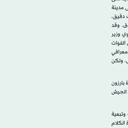
 إلى مدينة
 دقيق،
وق. وقد
ي وزير
 (حزيران) 1992 اغتال ضابط من القوات
ومعرافي
ئيس، ولكن
 بارزون
 الجيش
وتبعية
الكلام