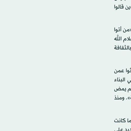
ن قالوا
من أتوا
م الله
لثقافة
ثوا عمن
البناء
ولم يمض
». ومنذ
 البرلمان التي فازت بها «جبهة الإنقاذ» في 26 ديسمبر (كانون الأول) 1991. ولما كانت
ديد على