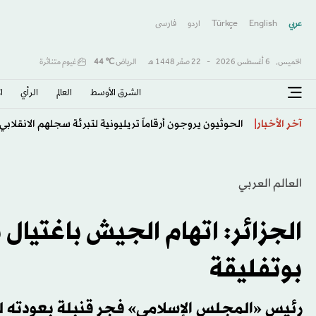
عربي
English
Türkçe
اردو
فارسى
الخميس,
6 أغسطس 2026
-
22 صفَر 1448 هـ
الرياض
℃
44
غيوم متناثرة
الشرق الأوسط​
العالم
الرأي
ا
اليمن: الانقلابيون يكرّسون نهج الاستيلاء على الأملاك العا
آخر الأخبار
العالم العربي
الجزائر: اتهام الجيش باغتيا
بوتفليقة
رئيس «المجلس الإسلامي» فجر قنبلة بعودته لحادث