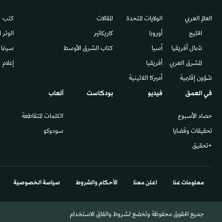
العالم العربي
الولايات المتحدة
المقالات
كتب
الخليج
أوروبا
كاريكاتير
الوتر 
شمال أفريقيا
آسيا
كتاب الشرق الأوسط
سينما
المشرق العربي
أفريقيا
إعلام
شؤون إقليمية
أميركا اللاتينية
في العمق
فيديو
بودكاست
ألعاب
حصاد الأسبوع
الكلمات المتقاطعة
تحقيقات وقضايا
سودوكو
+تحقيق
معلومات عنا
اعلن معنا
الأحكام والشروط
سياسة الخصوصية
جميع الحقوق محفوظة وتخضع لشروط واتفاق الاستخدام