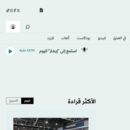
في العمق
فيديو
بودكاست
ألعاب
المزيد
استمع إلى "إيجاز" اليوم
12:34 دقيقه
الأكثر قراءة
اليوم
الأسبوع