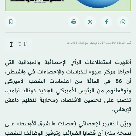
T
نُشر: 22:13-20 يناير 2017 م ـ 22 ربيع الثاني 1438 هـ
T
أظهرت استطلاعات الرأي الإحصائية والميدانية التي
أجراها مركز «بيو» للدراسات والإحصاءات في واشنطن،
أن 86 في المائة من اهتمامات الشعب الأميركي
وتوقعاتهم من الرئيس الأميركي الجديد دونالد ترامب،
تنصب على تحسين الاقتصاد، ومحاربة تنظيم داعش
الإرهابي.
وبيّن التقرير الإحصائي (حصلت «الشرق الأوسط» على
نسخة منه) أن قضايا الضرائب وتوفير الوظائف للشعب