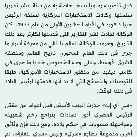
قبل تنصيبه رسميا نسخا خاصة به من ستة عشر تقريرا
سلمتها وكالات الاستخبارات المركزية لسلفه الرئيس
جيرالد فورد في الأيام العشرين الأولى من عام 1977، لكن
الوكالة تفادت نشر التقارير التي قدمتها لكارتر بعد ذلك
التاريخ. وحرمت الوكالة العالم بالتالي من معرفة أسرار ما
جرى في ذلك العام المحوري تاريخ العالم ومنطقة
الشرق الأوسط، وعلى وجه الخصوص خفايا ما جرى في
كامب ديفيد، من منظور الاستخبارات الأميركية، طبقا
للتوصيات والنصائح التي لا بد أنها قدمتها لرئيس البلاد
في ذلك الوقت.
«سي آي إيه» حذرت البيت الأبيض فبل أعوام من مقتل
الرئيس المصري أنور السادات بتراجع زخم شعبيته
ومواجهته صعوبات في حكم بلاده. ومع ذلك فإن وثائق
أخرى مدموغة بطابع «سري» وليس «سري للغاية»، تم