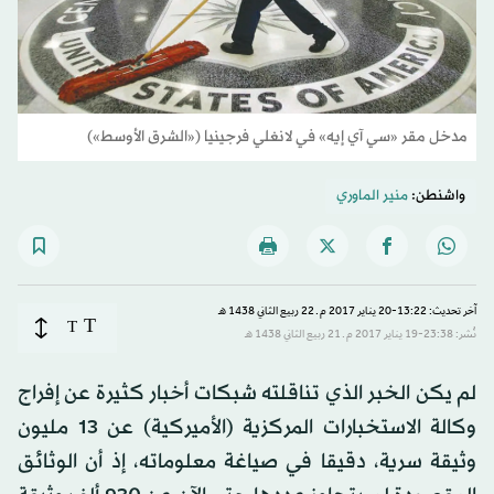
مدخل مقر «سي آي إيه» في لانغلي فرجينيا («الشرق الأوسط»)
واشنطن:
منير الماوري
آخر تحديث: 13:22-20 يناير 2017 م ـ 22 ربيع الثاني 1438 هـ
T
T
نُشر: 23:38-19 يناير 2017 م ـ 21 ربيع الثاني 1438 هـ
لم يكن الخبر الذي تناقلته شبكات أخبار كثيرة عن إفراج
وكالة الاستخبارات المركزية (الأميركية) عن 13 مليون
وثيقة سرية، دقيقا في صياغة معلوماته، إذ أن الوثائق