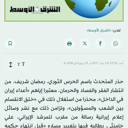
لندن:
«الشرق الأوسط»
T
نُشر: 23:35-19 يناير 2017 م ـ 21 ربيع الثاني 1438 هـ
T
حذر المتحدث باسم الحرس الثوري، رمضان شريف، من
انتشار الفقر والفساد والحرمان، معتبرا إياهم «أعداء إيران
في الداخل»، محذرا من استغلال ذلك في «خلق الانقسام
بين الشعب والمسؤولين»، وتزامن ذلك مع نشر وسائل
إعلام إيرانية رسالة من مقرب للمرشد الإيراني، علي
خامنئي، يطالبه فيها بتغيير مساره «قبل انتهاء حكمه