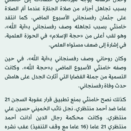
بسبب تجاهل أجزاء من صلاة الجنازة عندما أمّ الصلاة
على جثمان رفسنجاني الأسبوع الماضي، كما انتقد
خامنئي بسبب تجاهله وصف رفسنجاني بـ«آية الله»،
وهو لقب أعلى من «حجة الإسلام» في الحوزة العلمية،
في إشارة إلى ضعف مستواه العلمي.
وكان روحاني وصف رفسنجاني بـ«آية الله»، في حين
وصفه خامنئي الأسبوع الماضي بـ«حجة الله»، وكانت
التسمية من جملة القضايا التي أثارت الجدل على هامش
حدث وفاة رفسنجاني.
كذلك نصح خامنئي بمنع تطبيق قرار عقوبة السجن 21
عاما ضد أحمد منتظري، نجل نائب الخميني حسين علي
منتظري، وكانت محكمة رجال الدين أدانت أحمد
منتظري 21 عاما (16 عاما مع وقف التنفيذ) عقب نشره