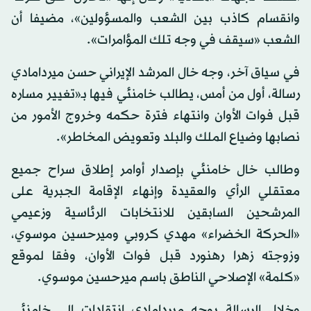
وانقسام كاذب بين الشعب والمسؤولين»، مضيفا أن
الشعب «سيقف في وجه تلك المؤامرات».
في سياق آخر، وجه خال المرشد الإيراني حسن ميردامادي
رسالة، أول من أمس، يطالب خامنئي فيها بـ«تغيير مساره
قبل فوات الأوان وانتهاء فترة حكمه وخروج الأمور من
نصابها وضياع الملك والبلد وتعويض المخاطر».
وطالب خال خامنئي بإصدار أوامر إطلاق سراح جميع
معتقلي الرأي والعقيدة وإنهاء الإقامة الجبرية على
المرشحين السابقين للانتخابات الرئاسية وزعيمي
«الحركة الخضراء» مهدي كروبي وميرحسين موسوي،
وزوجته زهرا رهنورد قبل فوات الأوان، وفقا لموقع
«كلمة» الإصلاحي الناطق باسم ميرحسين موسوي.
وخلال الرسالة يوجه ميردامادي انتقادات إلى خامنئي