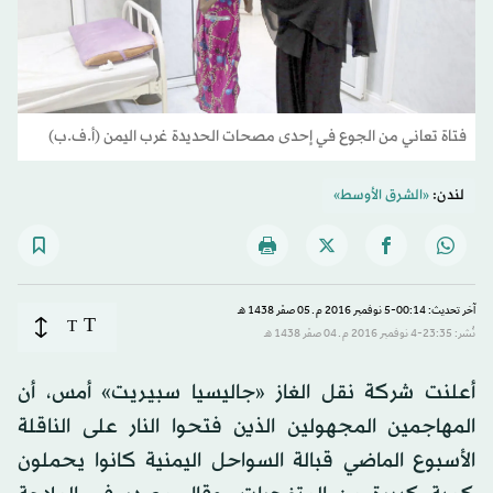
فتاة تعاني من الجوع في إحدى مصحات الحديدة غرب اليمن (أ.ف.ب)
لندن:
«الشرق الأوسط»
آخر تحديث: 00:14-5 نوفمبر 2016 م ـ 05 صفَر 1438 هـ
T
T
نُشر: 23:35-4 نوفمبر 2016 م ـ 04 صفَر 1438 هـ
أعلنت شركة نقل الغاز «جاليسيا سبيريت» أمس، أن
المهاجمين المجهولين الذين فتحوا النار على الناقلة
الأسبوع الماضي قبالة السواحل اليمنية كانوا يحملون