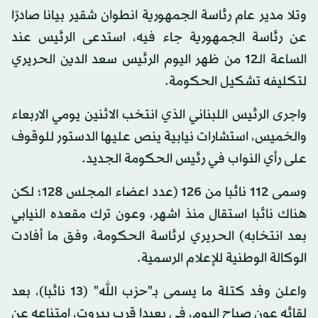
وتلا مدير عام رئاسة الجمهورية انطوان شقير بيانا صادرًا
عن رئاسة الجمهورية جاء فيه، استدعى الرئيس عند
الساعة الـ12 من ظهر اليوم الرئيس سعد الدين الحريري
لتكليفه تشكيل الحكومة.
واجرى الرئيس اللبناني الذي انتخب الاثنين يومي الاربعاء
والخميس، استشارات نيابية ينص عليها الدستور للوقوف
على رأي النواب في رئيس الحكومة الجديد.
وسمى 112 نائبا من 126 (عدد اعضاء المجلس 128؛ لكن
هناك نائبا استقال منذ اشهر، وعون ترك مقعده النيابي
بعد انتخابه) الحريري لرئاسة الحكومة، وفق ما أفادت
الوكالة الوطنية للإعلام الرسمية.
واعلن وفد كتلة ما يسمى بـ"حزب الله" (13 نائبا)، بعد
لقائه عون صباح اليوم، في بعبدا قرب بيروت، امتناعه عن