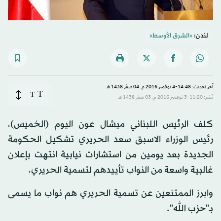
لندن:
«الشرق الأوسط»
آخر تحديث: 14:48-4 نوفمبر 2016 م ـ 04 صفَر 1438 هـ
T
T
نُشر: 11:20-3 نوفمبر 2016 م ـ 03 صفَر 1438 هـ
كلف الرئيس اللبناني ميشال عون اليوم (الخميس)،
رئيس الوزراء الاسبق سعد الحريري تشكيل الحكومة
الجديدة بعد يومين من استشارات نيابية انتهت بإعلان
غالبية واسعة من النواب تأييدهم لتسمية الحريري.
وابرز الممتنعين عن تسمية الحريري هم نواب ما يسمى
بـ"حزب الله".