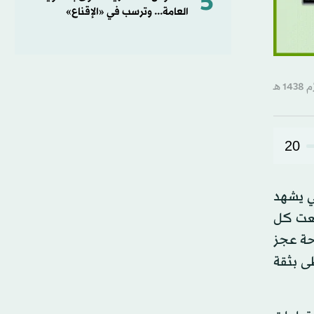
5
العامة... وترسب في «الإقناع»
20
بي يشهد
ضعت كل
احة عجز
ى بثقة