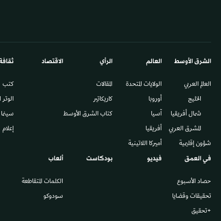
الشرق الأوسط​
العالم
الرأي
الاقتصاد
ثقافة
العالم العربي
الولايات المتحدة
المقالات
كتب
الخليج
أوروبا
كاريكاتير
الوتر 
شمال أفريقيا
آسيا
كتاب الشرق الأوسط
سينما
المشرق العربي
أفريقيا
إعلام
شؤون إقليمية
أميركا اللاتينية
في العمق
فيديو
بودكاست
ألعاب
حصاد الأسبوع
الكلمات المتقاطعة
تحقيقات وقضايا
سودوكو
+تحقيق