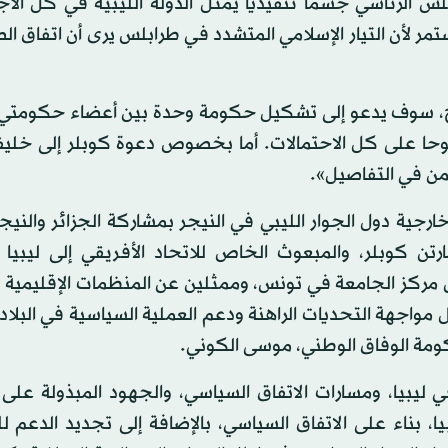
س الرئاسي جسما تنفيذيا يمثل الدولة الليبية في كل الاج
تمر لأن التيار الإسلامي المتشدد في طرابلس يرى أن اتفاق ا
صالح، سوف يدعو إلى تشكيل حكومة وحدة بين أعضاء حكومتي 
توحا على كل الاحتمالات. أما بخصوص دعوة كوبلر إلى خليف
ن في التفاصيل».
رجية دول الجوار الليبي في النيجر بمشاركة الجزائر والني
ارتن كوبلر، والمبعوث الخاص للاتحاد الأفريقي إلى ليبيا
 مركز الجامعة في تونس، وممثلين عن المنظمات الإقليمية و
واجهة التحديات الراهنة ودعم العملية السياسية في البلاد.
ومة الوفاق الوطني، موسى الكوني.
ي ليبيا، ومسارات الاتفاق السياسي، والجهود المبذولة على
يا، بناء على الاتفاق السياسي، بالإضافة إلى تجديد الدعم