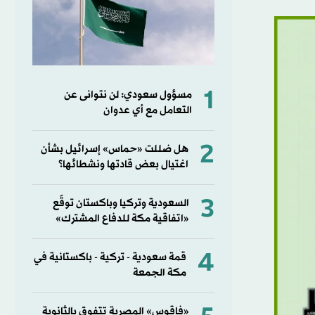
1
مسؤول سعودي: لن نتوانى عن
التعامل مع أي عدوان
2
هل ضللت «حماس» إسرائيل بشأن
اغتيال بعض قادتها ونشطائها؟
3
السعودية وتركيا وباكستان توقّع
«اتفاقية مكة للدفاع المشترك»
4
قمة سعودية - تركية - باكستانية في
مكة الجمعة
«فاقوس» المصرية تتفوق بالثانوية