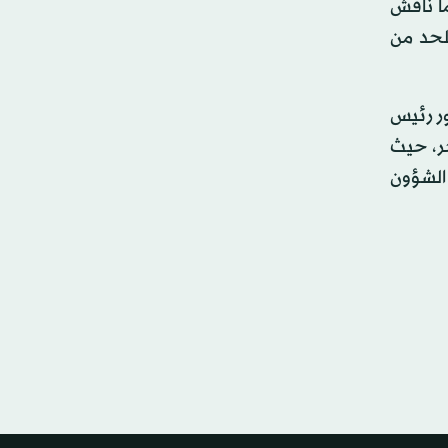
ما ناقش
للحد من
ور رئيس
جر، حيث
 الشؤون