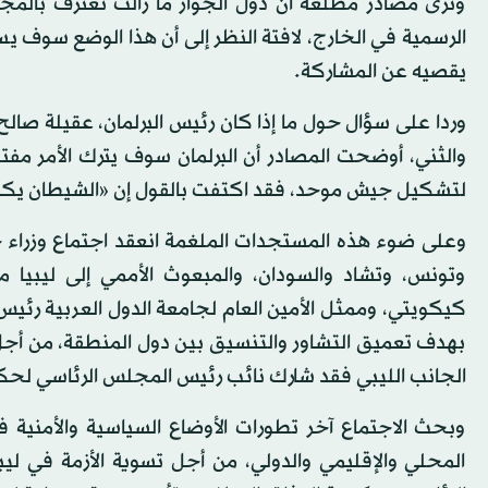
وترى مصادر مطلعة أن دول الجوار ما زالت تعترف بالمجل
الرسمية في الخارج، لافتة النظر إلى أن هذا الوضع سوف يس
يقصيه عن المشاركة.
وردا على سؤال حول ما إذا كان رئيس البرلمان، عقيلة 
والثني، أوضحت المصادر أن البرلمان سوف يترك الأمر مف
لتشكيل جيش موحد، فقد اكتفت بالقول إن «الشيطان يكم
وعلى ضوء هذه المستجدات الملغمة انعقد اجتماع وزراء خا
وتونس، وتشاد والسودان، والمبعوث الأممي إلى ليبيا م
كيكويتي، وممثل الأمين العام لجامعة الدول العربية رئيس
بهدف تعميق التشاور والتنسيق بين دول المنطقة، من أجل م
الجانب الليبي فقد شارك نائب رئيس المجلس الرئاسي لحك
وبحث الاجتماع آخر تطورات الأوضاع السياسية والأمنية ف
المحلي والإقليمي والدولي، من أجل تسوية الأزمة في ليب