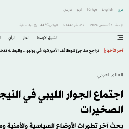
عربي
English
Türkçe
اردو
فارسى
الجمعة,
7 أغسطس 2026
-
23 صفَر 1448 هـ
الرياض
℃
44
سماء صافية
الشرق الأوسط​
العالم
الرأي
ا
تراجع «كوسبي» يُطلق أكبر موجة نزوح كورية نحو «وول ستريت
آخر الأخبار
العالم العربي
اجتماع الجوار الليبي في النيج
الصخيرات
بحث آخر تطورات الأوضاع السياسية والأمنية وم