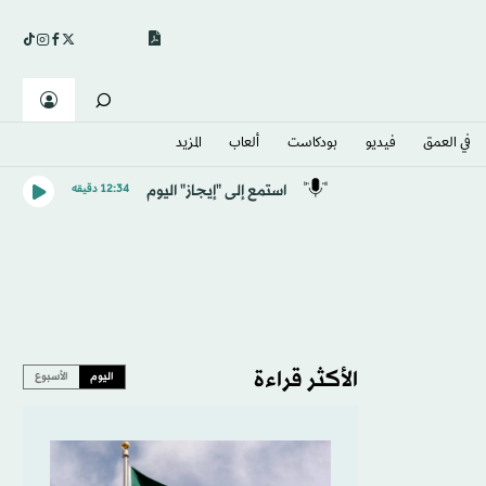
في العمق
فيديو
بودكاست
ألعاب
المزيد
استمع إلى "إيجاز" اليوم
12:34 دقيقه
الأكثر قراءة
اليوم
الأسبوع