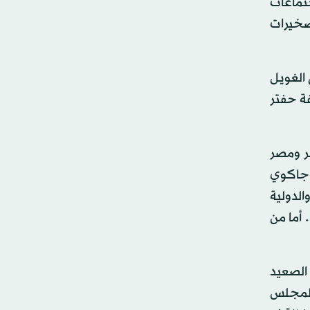
تماعات
لصخيرات
الغويل
ة حفتر
جر ومصر
 جاكوي
الدولية
 أما من
 الصعيد
 للمجلس