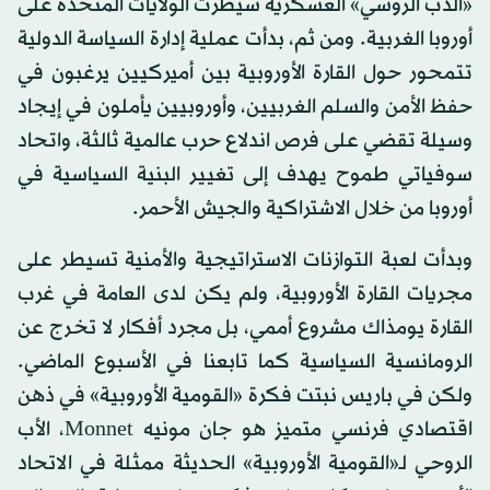
«الدب الروسي» العسكرية سيطرت الولايات المتحدة على
أوروبا الغربية. ومن ثم، بدأت عملية إدارة السياسة الدولية
تتمحور حول القارة الأوروبية بين أميركيين يرغبون في
حفظ الأمن والسلم الغربيين، وأوروبيين يأملون في إيجاد
وسيلة تقضي على فرص اندلاع حرب عالمية ثالثة، واتحاد
سوفياتي طموح يهدف إلى تغيير البنية السياسية في
أوروبا من خلال الاشتراكية والجيش الأحمر.
وبدأت لعبة التوازنات الاستراتيجية والأمنية تسيطر على
مجريات القارة الأوروبية، ولم يكن لدى العامة في غرب
القارة يومذاك مشروع أممي، بل مجرد أفكار لا تخرج عن
الرومانسية السياسية كما تابعنا في الأسبوع الماضي.
ولكن في باريس نبتت فكرة «القومية الأوروبية» في ذهن
اقتصادي فرنسي متميز هو جان مونيه Monnet، الأب
الروحي لـ«القومية الأوروبية» الحديثة ممثلة في الاتحاد