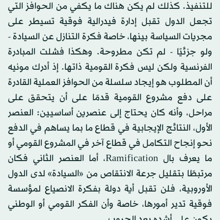
للتنفيذ. كذلك لم يكن هناك ما يكفي من الحوافز التي
تجعل الدول تقبل إدارة فيدرالية فوقية تسيطر على
مجريات السياسة بينها، خاصة فكرة التنازل عن السيادة -
ولو جزئيًا - لم تكن مطروحة. وهكذا فشلت المبادرة
الفرنسية ولكن ليس فكرة القومية ذاتها. إذ أدرك مونيه
أن المطلوب هو إيجاد سلسلة من الحوافز العملية القادرة
على دفع مشروع القومية قدمًا على أن يتحقق على
مراحل، وأنه كان يحتاج إلى عنصرين أساسيين: العنصر
الأول، النتائج الإيجابية في قطاع ما بما يساهم في الدفع
نحو إنجاح التكامل في قطاع آخر في المشروع القومي أو
ما يعرف بال Ramification، أما العنصر الثاني فكان
مرتبطًا بتقليل جرعة الانتقاص من «السيادة» لدى الدول
الأوروبية، فلن تقبل أية دولة بفكرة الانصياع لمؤسسة
فوقية تدير أمورها، خاصة وأن الفكر القومي أو الوطني
يكون على أشده بعد الحروب.