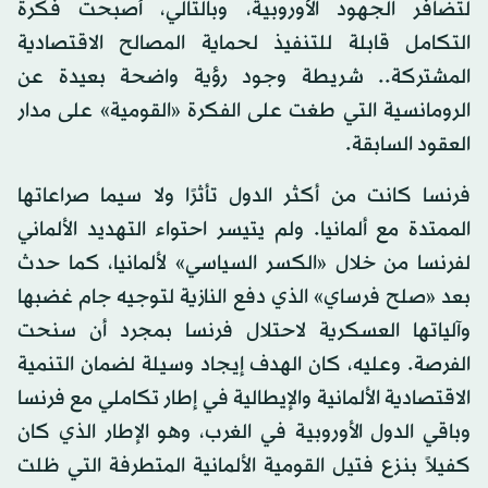
لتضافر الجهود الأوروبية، وبالتالي، أصبحت فكرة
التكامل قابلة للتنفيذ لحماية المصالح الاقتصادية
المشتركة.. شريطة وجود رؤية واضحة بعيدة عن
الرومانسية التي طغت على الفكرة «القومية» على مدار
العقود السابقة.
فرنسا كانت من أكثر الدول تأثرًا ولا سيما صراعاتها
الممتدة مع ألمانيا. ولم يتيسر احتواء التهديد الألماني
لفرنسا من خلال «الكسر السياسي» لألمانيا، كما حدث
بعد «صلح فرساي» الذي دفع النازية لتوجيه جام غضبها
وآلياتها العسكرية لاحتلال فرنسا بمجرد أن سنحت
الفرصة. وعليه، كان الهدف إيجاد وسيلة لضمان التنمية
الاقتصادية الألمانية والإيطالية في إطار تكاملي مع فرنسا
وباقي الدول الأوروبية في الغرب، وهو الإطار الذي كان
كفيلاً بنزع فتيل القومية الألمانية المتطرفة التي ظلت