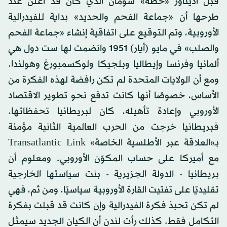
قبل أديناور «خطة» شومان الذي كان قد أعلن عند
طرحها أن «جماعة الفحم والحديد» بداية للفيدرالية
الأوروبية، وتم التوقيع على اتفاقية إنشاء «جماعة الفحم
والصلب» في مايو (أيار) 1951 وانضمت لها ست دول هي
ألمانيا وفرنسا وإيطاليا وبلجيكا ولوكسمبورغ وهولندا.
ومع أن الولايات المتحدة لم تكن رافضة لهذه الفكرة من
الأساس، خصوصًا أنها كانت تدفع نحو تطوير الاقتصاد
الأوروبي وإعادة تأهيله، كان لبريطانيا تحفظاتها.
فبريطانيا خرجت من الحرب العالمية الثانية مؤمنة
بـ«العلاقة عبر الأطلسية الخاصة» Transatlantic Link
مع أميركا على حساب المكوّن الأوروبي. ومعلوم أن
بريطانيا - الدولة الجزيرية - بنت سياستها الخارجية
تقليديًا على تفتيت القارة الأوروبية سياسيًا. ومن ثم، فهي
لم تكن تحبذ فكرة الفيدرالية وإن كانت قد قبلت بفكرة
التكامل فقط. كذلك رأت لندن أن الكيان الجديد سيمثل