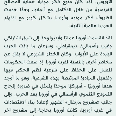
الأوروبي. لقد كان منبع فكر مونيه حماية المصالح
الفرنسية من خلال التكامل مع ألمانيا، وحقًا خدمت
الظروف فكر مونيه وفرنسا بشكل كبير مع انتهاء
الحرب العالمية الثانية.
لقد انقسمت أوروبا عمليًا وآيديولوجيًا إلى شرق اشتراكي
وغرب رأسمالي/ ديمقراطي، وسرعان ما باتت الحرب
الباردة على الأبواب. وكان الخطر الشيوعي لا يقلّ عن
مخاطر أخرى بالنسبة لغرب أوروبا، إذ سعت الحكومات
للعمل على الحفاظ على شرعية نظم الحكم فيها
وتفعيل المبادئ المرتبطة بهذه الشرعية، وهو ما أوجد
هدفًا أوروبيًا - أميركيًا موحدًا يتمثل في ضرورة إنجاح
النموذج التنموي الرأسمالي في أوروبا بعد الحرب. وإلى
جانب «مشروع مارشال» الشهير لإعادة بناء الاقتصادات
في غرب أوروبا، كانت أوروبا بحاجة إلى مشروع آخر