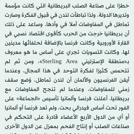
خطرًا على صناعة الصلب البريطانية التي كانت مؤممة
وتديرها الدولة. ولذا تباطأت لندن في قبول الفكرة وصارت
تماطل في المفاوضات أملاً في وأدها. وساعد على ذلك
أن بريطانيا خرجت من الحرب كأقوى اقتصاد نسبي في
القارة الأوروبية وكانت فرنسا بالإضافة لحلفائها مدينين
لها، وكانت التسويات تجري على أساس ما هو معروف
بـ«منطقة الإسترليني Sterling Area»، ومن ثم لم
تتحمس كثيرًا لفكرة التوحد في هذا المجال. وعندما
أيقن الفرنسيون والألمان أن لندن تماطل، وُضع سقف
زمني للمفاوضات، وعندما لم تنجح المفاوضات مع
بريطانيا، أعلنت فرنسا وألمانيا تأسيس «الجماعة» على
الفور تحت أساس فيدرالي بحت، ولم تعد فرنسا أو ألمانيا
أو أي من الدول الأربع الأعضاء قادرة على التحكم في
صناعات الصلب أو إنتاج الفحم بمعزل عن الدول الأخرى