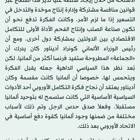
الأسلحة من خلال إيجاد سلطة عليا تدير هذا القطاع عبر
قوانين منافسة مشتركة وإدارة إنتاج موحّدة والتدخل في
التسعير إذا ما لزم الأمر. وكانت الفكرة تدفع نحو أن
تكون صناعة الصلب وإنتاج الفحم الأداة الأولى للتكامل
الاقتصادي بين الدولتين بمشاركة دول أخرى. ومع أن
رئيس الوزراء الألماني كونراد أديناور كان يدرك أن
«الجماعة» المطروحة ستفيد فرنسا أكثر من ألمانيا، لكن
بُعد نظر هذا السياسي الداهية جعله يقبل الفكرة
ويتحمس لها، خصوصا أن ألمانيا كانت مقسمة وكان
أديناور يعتقد أن نجاح فكرة التكامل الأوروبي أحد الأدوات
السياسية الأساسية التي كانت ستسمح له بتوحيد ألمانيا
مستقبلاً. وفعلاً صدق حدس الرجل وتم ذلك لأسباب
مختلفة من ضمنها وجود ألمانيا كقوة دفع أساسية في
الاتحاد الأوروبي بعد ذلك.