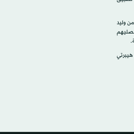
من وليد
الصليهم
.
 هيبرتي