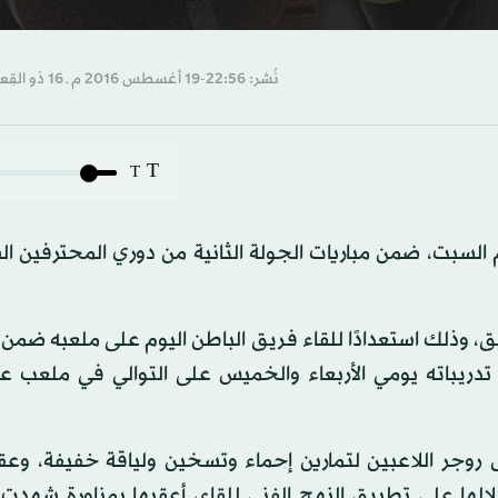
نُشر: 22:56-19 أغسطس 2016 م ـ 16 ذو القِعدة 1437 هـ
T
T
م السبت، ضمن مباريات الجولة الثانية من دوري المحترفين 
، وذلك استعدادًا للقاء فريق الباطن اليوم على ملعبه ضمن 
 تدريباته يومي الأربعاء والخميس على التوالي في ملعب ع
س روجر اللاعبين لتمارين إحماء وتسخين ولياقة خفيفة، وع
لها على تطبيق النهج الفني للقاء، أعقبها بمناورة شهدت