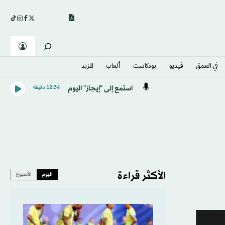
في العمق
فيديو
بودكاست
ألعاب
المزيد
استمع إلى "إيجاز" اليوم
12:34 دقيقه
الأكثر قراءة
اليوم
الأسبوع