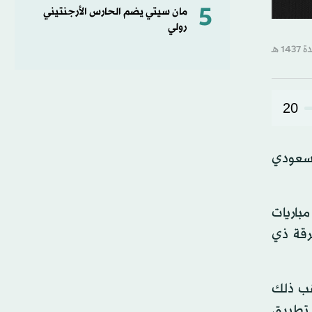
5
مان سيتي يضم الحارس الأرجنتيني
رولي
20
السعودي
مباريات
رقة ذي
قب ذلك
 تطبيق