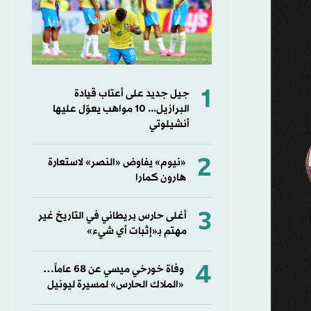
1
جيل جديد على أعتاب قيادة
البرازيل... 10 مواهب يعوّل عليها
أنشيلوتي
2
«نيوم» يفاوض «النصر» لاستعارة
هارون كمارا
3
أغلى حارس بريطاني في التاريخ غير
مهتم بـ«إثبات أي شيء»
4
وفاة خورخي ميسي عن 68 عاماً…
«الملاك الحارس» لمسيرة ليونيل