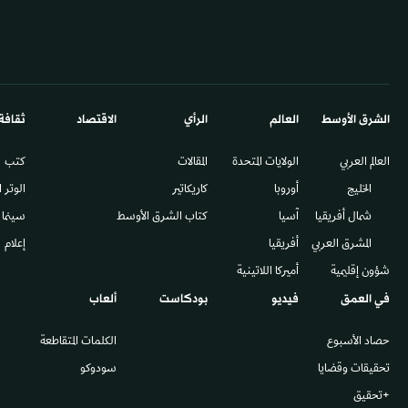
الشرق الأوسط​
العالم
الرأي
الاقتصاد
ثقافة
العالم العربي
الولايات المتحدة
المقالات
كتب
الخليج
أوروبا
كاريكاتير
الوتر 
شمال أفريقيا
آسيا
كتاب الشرق الأوسط
سينما
المشرق العربي
أفريقيا
إعلام
شؤون إقليمية
أميركا اللاتينية
في العمق
فيديو
بودكاست
ألعاب
حصاد الأسبوع
الكلمات المتقاطعة
تحقيقات وقضايا
سودوكو
+تحقيق