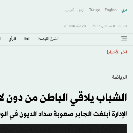
عربي
English
Türkçe
اردو
فارسى
السبت,
8 أغسطس 2026
-
24 صفَر 1448 هـ
الشرق الأوسط​
العالم
الرأي
ا
مصر لفتح المجال أمام القطاع الخاص في قطاع الطاقة الن
آخر الأخبار
الرياضة
الشباب يلاقي الباطن من دون لا
الإدارة أبلغت الجابر صعوبة سداد الديون في الو