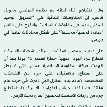
وقال نتنياهو اثناء لقائه مع نظيره الفرنسي مانويل
فالس، إنّ المفاوضات الثنائية هي "الطريق الوحيد
للمضي قدما في مفاوضات السلام". واقترح على فالس
"مبادرة فرنسية مختلفة" على شكل محادثات ثنائية في
باريس.
على صعيد منفصل، استأنفت إسرائيل شحنات الاسمنت
لقطاع غزة اليوم، منهية حظرًا استمر 45 يومًا بعد أن
اتهمت حركة المقاومة الاسلامية حماس التي تسيطر
على القطاع، بالاستيلاء على جزء من الشحنات
المخصصة لاعادة بناء المنازل التي دمرت في حرب عام
2014. فيما نفت حماس الاتهامات الاسرائيلية باقتطاع
جزء من واردات الاسمنت لتحصين أنفاق تحت الارض.
ورحب نيكولاي ملادينوف المنسق الخاص للامم المتحدة