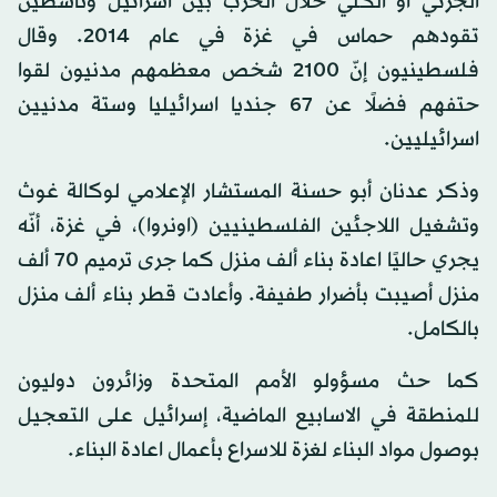
الجزئي أو الكلي خلال الحرب بين اسرائيل وناشطين
تقودهم حماس في غزة في عام 2014. وقال
فلسطينيون إنّ 2100 شخص معظمهم مدنيون لقوا
حتفهم فضلًا عن 67 جنديا اسرائيليا وستة مدنيين
اسرائيليين.
وذكر عدنان أبو حسنة المستشار الإعلامي لوكالة غوث
وتشغيل اللاجئين الفلسطينيين (اونروا)، في غزة، أنّه
يجري حاليًا اعادة بناء ألف منزل كما جرى ترميم 70 ألف
منزل أصيبت بأضرار طفيفة. وأعادت قطر بناء ألف منزل
بالكامل.
كما حث مسؤولو الأمم المتحدة وزائرون دوليون
للمنطقة في الاسابيع الماضية، إسرائيل على التعجيل
بوصول مواد البناء لغزة للاسراع بأعمال اعادة البناء.