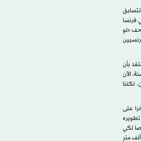
تتسابق
 فرنسا
حف «لو
رنسيين
تقد بأن
ة، الآن
 لكننا
را على
تطويره
صا لكي
ا من التعرف على الرسومات الفنية التي يجب تركها». علما بأن بلدية باريس وحدها تقوم بمحو ما يزيد على 285 ألف متر