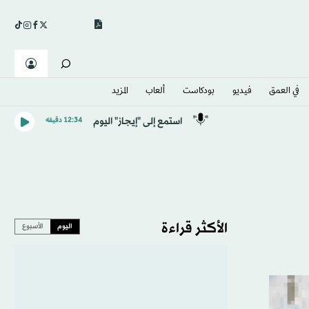
في العمق
فيديو
بودكاست
ألعاب
المزيد
استمع إلى "إيجاز" اليوم
12:34 دقيقه
الأكثر قراءة
اليوم
الأسبوع