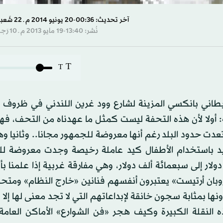
آخر تحديث: 00:36-20 يونيو 2014 م ـ 22 شَعبان 1435 هـ
نُشر: 13:40-19 مايو 2013 م ـ 10 رَجب 1434 هـ
T
T
ريطاني بانكسي المزينة لشارع وود غرين اللندني في ظروف 
 أولا لأن هذه التحفة ليست كمثل ما عهدناه من التحف، فهي
 حدود البلد رغم أنها معروضة للجمهور مجانا.. وثانيا وهو
نديد باستخدام الأطفال كيد عاملة رخيصة وجدت معروضة لل
لار إلى سبعمائة ألف دولار، وهي مفارقة غربية إذا علمنا بأ
بان أرتيست» يعتبرون أنفسهم فنانين «خارج النظام» ومتحر
ا بمثابة سجون خانقة لإبداعاتهم التي لا تجد معنى لها إلا 
نقلة الكبيرة وكيف هجر «فن الشوارع» الأماكن العامة