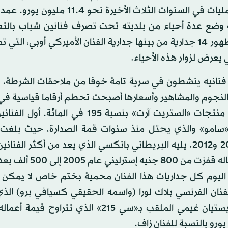
مربع من رسومات «التاغ» العشوائية، وقد كلفتها هذه العمليات في السنوات الثلاث الأخير
وضع عدة أحياء من بلديته تحت تصرف فنانين شباب بالتع
«غاليري إتينرانس» الذي يهتم بهذا الفن، وهو ما نتج عنه ظهور 14 جدارية من بينها جدارية الفنان الأميركي أوبي
عرض لزوار هذه الأحياء.
ظم فنانيه ينشطون في سرية تامة خوفا من ملاحقات الشرطة، 
نجوم والمشاهير وأسعارها أصبحت تحطم أرقاما قياسية في 
الفن العالمية. مؤسسة «آرت برايس» سجلت ارتفاع قيمة منتجات «الستريت آرت» بنسبة 195 ف
«سامو» والذي يحتل منذ سنوات قمة الصدارة، حيث بلغت إ
مبيعات تحفه حسب «آرت برايس» 79 مليون يورو بين 2011 و2012. يليه البريطاني بانكسي الذي يعد من أكثر 
صيته ذاع في ظرف سنوات قليلة بسرعة مذهلة: قيمة أعماله قف
 إلى نحو مليوني دولار في مزاد «سوذبيز» عام 2008، اليوم كل جداريات هذا الفنان محمية بختم خاص لا 
لفنان الفرنسي بلاك لورا (واسمه الحقيقي كسيافي برو) الذ
اقتناء أرخص قطعه بنحو خمسة آلاف يورو، والفنان كريستيان غيمي الملقب بـ«سي 215» الذي ت