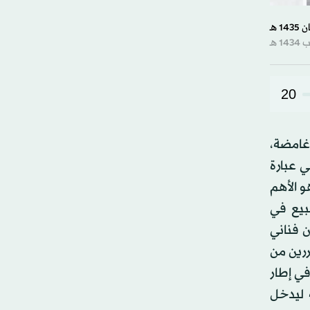
20
غامضة،
 عبارة
 الأهم
بيع في
ن فناني
رين من
في إطار
 ليدخل