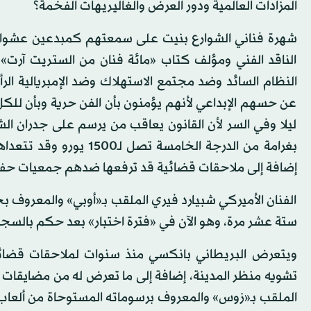
المزادات العالمية ودور العرض والغاليريهات الفخمة؟
شهرة فناني الشوارع بنيت على سمعتهم كمبدعين عشوائي
الناقد الفني ومؤلف كتاب «مائة فنان من الستريت آرت» 
النظام السائد وضد مجتمع الاستهلاك وضد الإمبريالية الر
عن حسهم الإبداعي لأنهم يؤمنون بأن الفن حرية وبأن للك
ليلا وفي السر لأن القانون يعاقب من يرسم على جدران الش
إضافة إلى ملاحقات قضائية قد ترفعها ضدهم جمعيات حفظ 
الفنان الأميركي شبيارد فيري الملقب بـ«أوبي» والمعروف
ستة عشر مرة، وهو الآن في «فترة اختبار» بعد حكم بالس
ويتعرض البريطاني بانكسي منذ سنوات لملاحقات قضائي
تشويه منظر المدينة، إضافة إلى ما تعرض له من مضايقات الش
الملقب بـ«زوس» والمعروف برسوماته المستوحاة من ألعاب ا