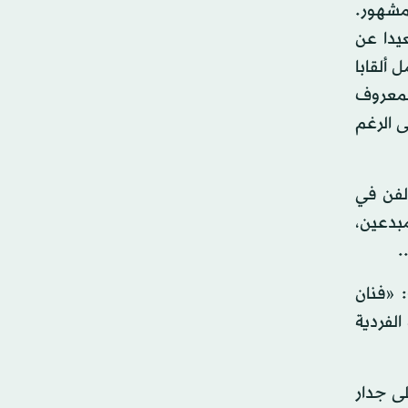
مشهور.
يدا عن
ألقابا
لمعروف
ى الرغم
لفن في
بدعين،
.
 «فنان
الفردية
ى جدار