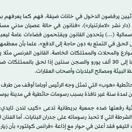
ين يرفضون الدخول في خانات ضيقة، فهم كما يعرفهم بول
(دار نشر «لامارتنيار»)، «فنانون في حالة عصيان مدني مست
أسمالية (...) يتحدون القانون ويقتحمون فضاءات عامة ليعبر
ل الحق في التمتع به دون حاجة إلى الدفع»، علما بأن معظم
وارع والمحلات والممتلكات الخاصة. القانون الفرنسي مثلا 
بغرامة من الدرجة الخامسة تصل لـ1500 يورو وقد تتعداها إلى 30 ألف يورو والسجن سنتين إذا لحق بالممت
البيئة ومصالح البلديات وأصحاب العقارات.
 بحائطية «هوب» التي تمثل وجه الرئيس أوباما أوقف من طرف
جن لمدة سنة غير نافذة بسبب رسومات حائطية في مدينة بو
ة رفعتها ضده جمعية بريطانية تدعى «كيب لندن تايدي»
رطة التي لا تحبذ رسوماته على جدران البنايات. أما الفنان 
لليغو فقد أعلن في حوار مع إذاعة «فرانس كولتور» بأن زيار