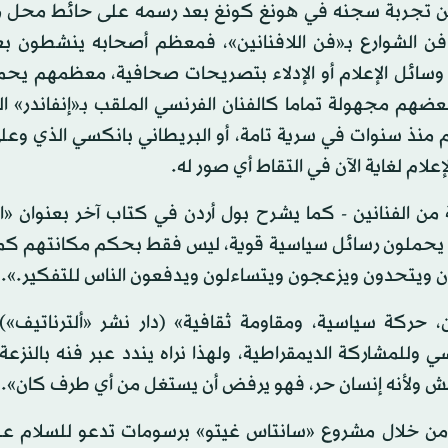
عن تجربة سجنه في هونغ كونغ بعد رسمه على حائط محل 
الشوارع بـ«فن اللافنانين»، فمعظم أصحابه ينشطون بع
وسائل الإعلام أو الإدلاء بتصريحات صحافية، معظمهم يحمل 
عضهم مجهولة تماما كالفنان الفرنسي الملقب بـ«إنفاندر» ا
م منذ سنوات في سرية تامة، أو البريطاني بانكسي الذي وعل
لام لغاية الآن في التقاط أي صور له.
 من الفنانين - كما يشرح بول أردن في كتاب آخر بعنوان «ا
رع يحملون رسائل سياسية قوية، ليس فقط بحكم مكانتهم كم
 ويتحدون ويزعجون ويتساءلون ويدفعون الناس للتفكير.»..
حركة سياسية، ومقاومة ثقافية» (دار نشر «ألترناتيف»):
 وللمشاركة الديمقراطية، ولهذا نراه يندد عبر فنه بالنزعة 
توحش ولأنه إنسان حر، فهو يرفض أن يستغل من أي طرف كان».
 من خلال مشروع «سانتاس غيتو» برسومات تدعو للسلام عل