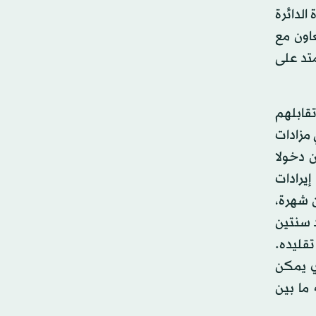
ة نحو 11.4 مليون يورو. عمدة الدائرة
اون مع
، التي تمتد على
تقابلهم
مزادات
ي المائة. أول الفنانين دخولا
يرادات
الفنانين شهرة،
زت من 800 جنيه إسترليني عام 2005 إلى 500 ألف بعد سنتين
يمكن تقليده.
ي يمكن
تراوح قيمة أعماله ما بين