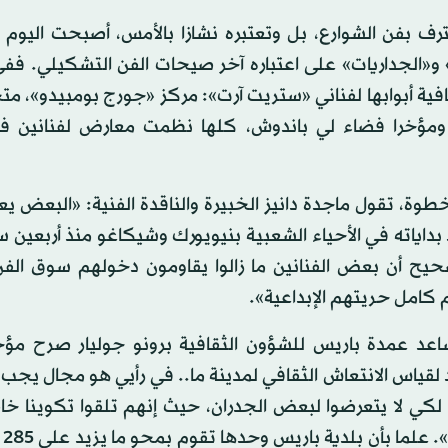
ترف بفن الشوارع، بل وتعتبره نشازا بالأمس، أصبحت اليوم 
و«الجداريات» على اعتباره آخر صيحات الفن التشكيلي. ففي
 أبوابها لفناني «ستريت آرت»: مركز «جورج بومبيدو»، مت
 ومؤخرا فضاء لي باندوش، كلها نظمت معارض لفنانين ف
، تقول ماجدة دانيز الخبيرة والناقدة الفنية: «البعض يع
داياته في الأحياء الشعبية بنيويورك وشيكاغو منذ أربعين سن
يح أن بعض الفنانين ما زالوا يقاومون دخولهم سوق الفن،
 كامل حريتهم الإبداعية».
اعد عمدة باريس للشؤون الثقافية برونو جوليار صرح مؤخ
ياس الانتعاش الثقافي لمدينة ما.. في رأيي هو مجال يجب 
لكي لا يتعرضوا لبعض الجدران، حيث إنهم تلقوا تكوينا خا
يتمكنو