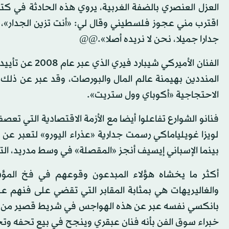
العزل العنصري بالضفة الغربية، يروي هذه الحادثة في كتاب
اقترب مني عجوز فلسطيني وقال لي: «أنت تزين الجدار»، 
جدارا جميلا، نحن لا نريده أصلا».@@
الفنان الأميرك
المنددين بهيمنة عالم المال والبورصات، وقد عبر عن ذل
الاحتجاجية «أكوباي وول ستريت».
فنانو الشوارع تفاعلوا أيضا مع الأزمة الاقتصادية التي تعصف
لويزا غويلياماكي رسمت جدارية «عذراء اليورو» لتعبر عن ان
بينما الإسباني إيسيف أنجز «المقصلة» في وسط مدريد، التي 
أكثر ما يخشاه هؤلاء المبدعون وقوعهم في فخ المؤسس
والغاليريهات هي بمثابة المقابر التي تقضي على فنهم عل
بانكسي نفسه عبر عن هذه الهواجس في شريط قصير من إخ
خبراء سوق الفن بأنه فنان عبقري وينجح في بيع تحفه وتحقي