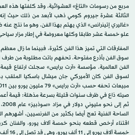
الثالثة عشرة جيروم كومي ذهب لأبعد من ذلك حيث إنه 
علو خمسة عشر طابقا وكلها معروضة في إطار مزار سياحي ي
المفارقات التي تميز هذا الفن كثيرة، فبينما ما زال مع
سوق الفن بأذرع مفتوحة. تحفهم باتت مطلوبة من طرف ال
لسوق الفن كان الأميركي جان ميشال باسكيا الملقب بـ
ثم
الساحة الفنية تعج أيضا بكثير من الفرنسيين، أشهرهم ا
خمسة آلاف يورو إلى 11 ألف يورو، وهي قد تصل إلى 16 ألف يورو بالنسبة للفنان زاف.