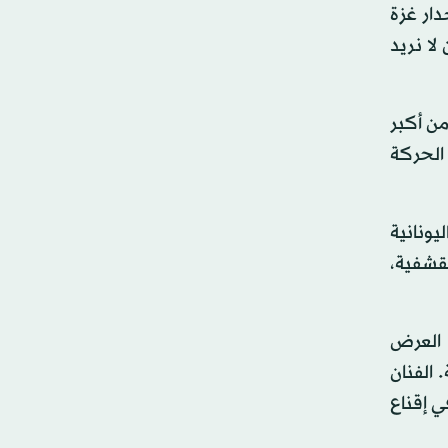
دار غزة
ا نريد
يضا من أكبر
الحركة
يونانية
تقشفية،
 العرض
 الفنان
 إقناع