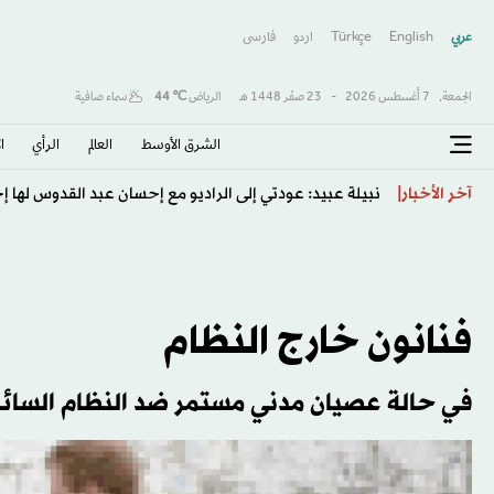
عربي
English
Türkçe
اردو
فارسى
الجمعة,
7 أغسطس 2026
-
23 صفَر 1448 هـ
الرياض
℃
44
سماء صافية
الشرق الأوسط​
العالم
الرأي
ا
نهر القذافي «الصناعي» مهدد بالاعتداءات وانقطاع الكهرباء
آخر الأخبار
فنانون خارج النظام
في حالة عصيان مدني مستمر ضد النظام السائد و