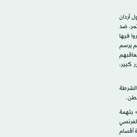
 أردان
مر، ضد
وا فيها
هم يرسم
يعاقبهم
لكات ضرر كبير،
 الشرطة
سطن.
 بتهمة
الفرنسي
ة أقسام