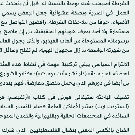
الشرطة أصبحت شبه يومية بالنسبة له، قبل أن يتحدث 
العمل في السرية وبصفة عشوائية جعل البعض يسمي فن 
الأضواء، خوفا من ملاحقات الشرطة، رافضين التواصل مع 
مستعارة ولا أحد يعرف هويتهم الحقيقية، بل إن ملامح ب
برسوماته المستوحاة من ألعاب الفيديو، والذي يجول العال
من شهرته الواسعة ما زال مجهول الهوية، لم تفلح وسائل الإع
الالتزام السياسي يبقى تركيبة مهمة في نشاط هذه الفئة
لحظته السياسية» (دار نشر «أنت بوست»): «فنانو الشوا
بل أيضا في دورهم الذي يحمل منطق معارضة، فهم ينددون
تضيف الباحثة ستيفاني فورني في كتاب «آرتفيسم: فن، 
(الستريت آرت) يعتبر الأماكن العامة فضاء للتعبير السياسي
السائدة في المجتمعات الحالية وبالليبرالية والتمدن الم
الفنان بانكسي المعني بنضال الفلسطينيين، الذي شارك