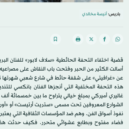
باريس:
أنيسة مخالدي
قضية اختفاء التحفة الحائطية «سلاف لابور» للفنان الب
أسالت الكثير من الحبر وفتحت باب النقاش على مصراعيه:
عن «غرافيتي» على شقفة حائط في شارع شعبي شهرتها تعدت
هذه التحفة المختفية التي أنجزها الفنان بانكسي للت
غاليري أميركي بمبلغ خيالي يتراوح ما بين خمسمائة ألف دو
الشوارع المعروفين تحت مسمى «ستريت أرتيست» أو «أورو
نفوذ أسواق الفن. وهم ضد المؤسسات الثقافية التي يعتبرونه
فضاء مفتوح وبطابع عشوائي متحرر. فكيف حدثت هذه ال