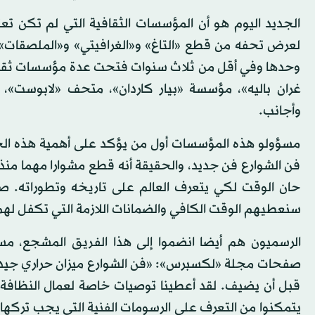
الجديد اليوم هو أن المؤسسات الثقافية التي لم تكن تع
لعرض تحفه من قطع «التاغ» و«الغرافيتي» و«الملصقات» 
وحدها وفي أقل من ثلاث سنوات فتحت عدة مؤسسات ثقافية
غران باليه»، مؤسسة «بيار كاردان»، متحف «لابوست»،
وأجانب.
مسؤولو هذه المؤسسات أول من يؤكد على أهمية هذه الخطوة
فن الشوارع فن جديد، والحقيقة أنه قطع مشوارا مهما منذ ب
حان الوقت لكي يتعرف العالم على تاريخه وتطوراته. صح
سنعطيهم الوقت الكافي والضمانات اللازمة التي تكفل لهم
الرسميون هم أيضا انضموا إلى هذا الفريق المشجع، مس
صفحات مجلة «لكسبرس»: «فن الشوارع ميزان حراري جيد لق
قبل أن يضيف. لقد أعطينا توصيات خاصة لعمال النظافة 