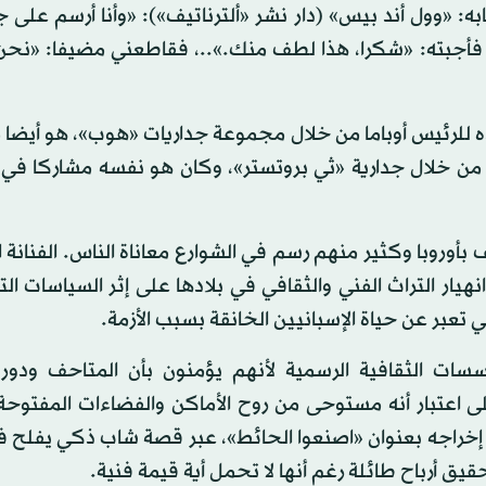
ه: «وول أند بيس» (دار نشر «ألترناتيف»): «وأنا أرسم على ج
فأجبته: «شكرا، هذا لطف منك.»..، فقاطعني مضيفا: «نحن ل
ي شيبارد فيري الذي عبر عام 2008 عن تأييده للرئيس أوباما من خلال مجموعة جداريات «هوب»، هو أ
ك من خلال جدارية «ثي بروتستر»، وكان هو نفسه مشاركا في 
 بأوروبا وكثير منهم رسم في الشوارع معاناة الناس. الفنانة ال
هيار التراث الفني والثقافي في بلادها على إثر السياسات ال
تعبر عن حياة الإسبانيين الخانقة بسبب الأزمة.
ات الثقافية الرسمية لأنهم يؤمنون بأن المتاحف ودور
ى اعتبار أنه مستوحى من روح الأماكن والفضاءات المفتوحة.
راجه بعنوان «اصنعوا الحائط»، عبر قصة شاب ذكي يفلح في
ق أرباح طائلة رغم أنها لا تحمل أية قيمة فنية.