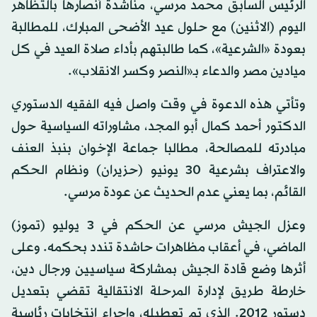
الرئيس السابق محمد مرسي، مناشدة أنصارها بالتظاهر
اليوم (الاثنين) مع حلول عيد الأضحى المبارك، للمطالبة
بعودة «الشرعية»، كما طالبتهم بأداء صلاة العيد في كل
ميادين مصر والدعاء بـ«النصر وكسر الانقلاب».
وتأتي هذه الدعوة في وقت واصل فيه الفقيه الدستوري
الدكتور أحمد كمال أبو المجد، مشاوراته السياسية حول
مبادرته للمصالحة، مطالبا جماعة الإخوان بنبذ العنف
والاعتراف بشرعية 30 يونيو (حزيران) ونظام الحكم
القائم، بما يعني عدم الحديث عن عودة مرسي.
وعزل الجيش مرسي عن الحكم في 3 يوليو (تموز)
الماضي، في أعقاب مظاهرات حاشدة تندد بحكمه. وعلى
أثرها وضع قادة الجيش بمشاركة سياسيين ورجال دين،
خارطة طريق لإدارة المرحلة الانتقالية تقضي بتعديل
دستور 2012. الذي تم تعطيله، وإجراء انتخابات رئاسية