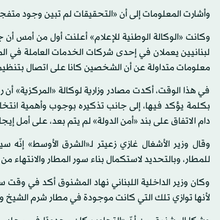
وأشارت المعلومات إلى أن «التحقيقات لم تبين وجود متفجرات
وكانت «الوكالة الوطنية للإعلام» أعلنت أول من أمس أ
لبنانيين يعملان في إحدى شركات الخدمات العاملة في الم
معلومات متداولة عن أن الشخصين كانا على اتصال بتنظي
في هذا الوقت، أكدت مصادر وزارية لوكالة «المركزية» أن
بكلمة يؤكد فيها، إلى جانب تذكيره بوجوب وأهمية انتخا
دام الاتفاق على بند «أمن الدولة» لم يتم بعد، على أمل إيج
وقال وزير الأشغال غازي زعيتر لـ«الشرق الأوسط» إنّه سي
للمطار، وبالتحديد لاستكمال بناء سور المطار والانتهاء من
وكان وزير الداخلية اللبناني نهاد المشنوق أكد في وقت سا
لأنها توازي تلك التي كانت موجودة في مطار شرم الشيخ وت