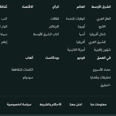
الشرق الأوسط​
العالم
الرأي
الاقتصاد
ثقافة
العالم العربي
الولايات المتحدة
المقالات
كتب
الخليج
أوروبا
كاريكاتير
الوتر 
شمال أفريقيا
آسيا
كتاب الشرق الأوسط
سينما
المشرق العربي
أفريقيا
إعلام
شؤون إقليمية
أميركا اللاتينية
في العمق
فيديو
بودكاست
ألعاب
حصاد الأسبوع
الكلمات المتقاطعة
تحقيقات وقضايا
سودوكو
+تحقيق
معلومات عنا
اعلن معنا
الأحكام والشروط
سياسة الخصوصية