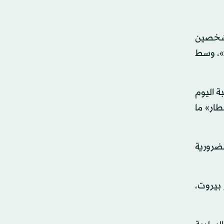
 شخصين
ة»، وسط
ة اليوم
ار» ما
لضرورية
 بيروت،