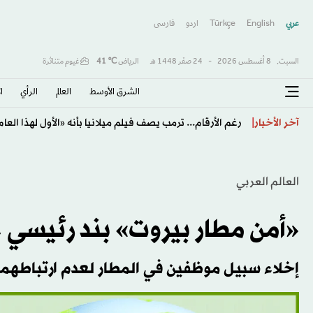
عربي
English
Türkçe
اردو
فارسى
السبت,
8 أغسطس 2026
-
24 صفَر 1448 هـ
الرياض
℃
41
غيوم متناثرة
الشرق الأوسط​
العالم
الرأي
ا
الأوضاع في الضفة الغربية تخيّر المسيحيين بين الهجرة وال
آخر الأخبار
العالم العربي
«أمن مطار بيروت» بند رئيسي 
إخلاء سبيل موظفين في المطار لعدم ارتباطهما 