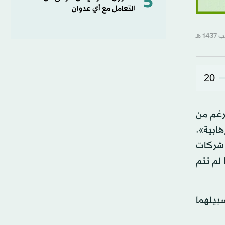
5
التعامل مع أي عدوان
20
لرغم من
ابية».
ل شركات
 لم تتم
سبيلهما