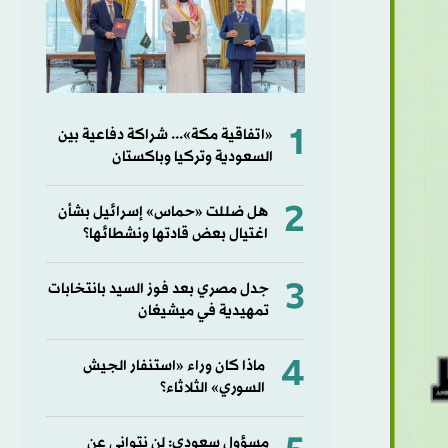
1
«اتفاقية مكة»... شراكة دفاعية بين
السعودية وتركيا وباكستان
2
هل ضللت «حماس» إسرائيل بشأن
اغتيال بعض قادتها ونشطائها؟
3
جدل مصري بعد فوز السيد بانتخابات
تمهيدية في ميشيغان
4
ماذا كان وراء «استنفار الجيش
السوري» الثلاثاء؟
مسؤول سعودي: لن نتوانى عن