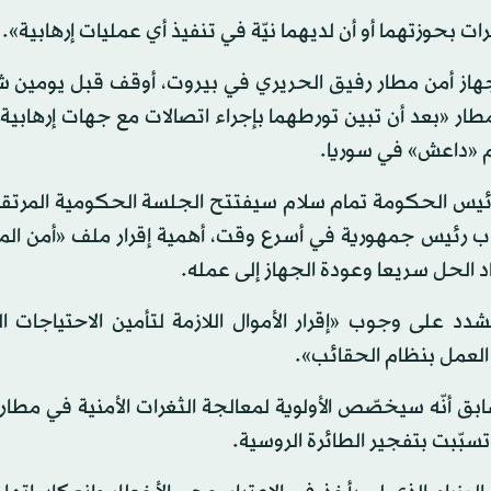
 بحوزتهما أو أن لديهما نيّة في تنفيذ أي عمليات إرهابية».
ن جهاز أمن مطار رفيق الحريري في بيروت، أوقف قبل يومين
طار «بعد أن تبين تورطهما بإجراء اتصالات مع جهات إرهابي
م «داعش» في سوريا.
 رئيس الحكومة تمام سلام سيفتتح الجلسة الحكومية المرتقب
ب رئيس جمهورية في أسرع وقت، أهمية إقرار ملف «أمن المط
اد الحل سريعا وعودة الجهاز إلى عمله.
شدد على وجوب «إقرار الأموال اللازمة لتأمين الاحتياجات ا
 العمل بنظام الحقائب».
بق أنّه سيخصّص الأولوية لمعالجة الثغرات الأمنية في مطار
سبّبت بتفجير الطائرة الروسية.