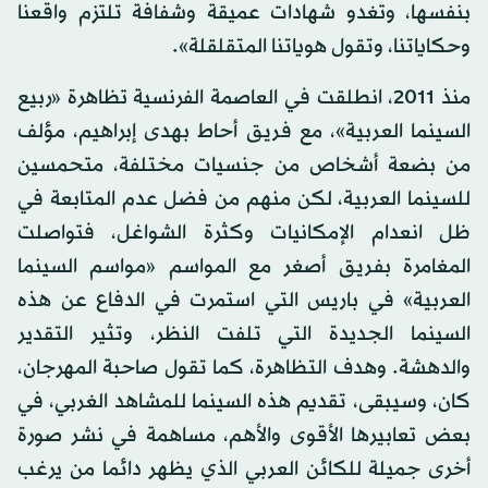
بنفسها، وتغدو شهادات عميقة وشفافة تلتزم واقعنا
وحكاياتنا، وتقول هوياتنا المتقلقلة».
منذ 2011، انطلقت في العاصمة الفرنسية تظاهرة «ربيع
السينما العربية»، مع فريق أحاط بهدى إبراهيم، مؤلف
من بضعة أشخاص من جنسيات مختلفة، متحمسين
للسينما العربية، لكن منهم من فضل عدم المتابعة في
ظل انعدام الإمكانيات وكثرة الشواغل، فتواصلت
المغامرة بفريق أصغر مع المواسم «مواسم السينما
العربية» في باريس التي استمرت في الدفاع عن هذه
السينما الجديدة التي تلفت النظر، وتثير التقدير
والدهشة. وهدف التظاهرة، كما تقول صاحبة المهرجان،
كان، وسيبقى، تقديم هذه السينما للمشاهد الغربي، في
بعض تعابيرها الأقوى والأهم، مساهمة في نشر صورة
أخرى جميلة للكائن العربي الذي يظهر دائما من يرغب