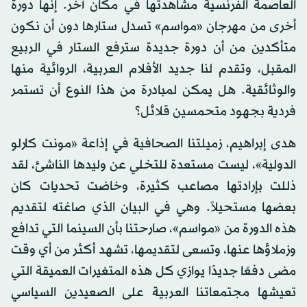
العاصمة الفرنسية مشاهدتها في مكان آخر. إنها دورة
أخرى من مهرجان «مواسم» تسدل ستارها دون أن نكون
متأكدين من أن دورة جديدة سترفع الستار في الربيع
المقبل، وتقدم لنا جديد الأفلام العربية، الروائية منها
والوثائقية. هل يمكن لمبادرة من هذا النوع أن تستمر
فردية بجهود متحمسين قلائل؟
هدى إبراهيم، زميلتنا الصحافية في إذاعة «مونت كارلو
الدولية»، ليست مستعدة للتخلي عن وليدها الناشئ، لقد
ذللت بإرادتها مصاعب كثيرة، وخاضت تحديات كان
بعضها مستحيلاً. وهي في البيان الذي صاغته لتقديم
هذه الدورة من «مواسم»، صارحتنا بأن السينما التي تدافع
وزملاؤها عنها، وتسعى لتقديمها، تشهد أكثر من أي وقت
مضى دفعًا جديدًا يوازي كل هذه المتغيرات العميقة التي
تعيشها مجتمعاتنا العربية على الصعيدين السياسي