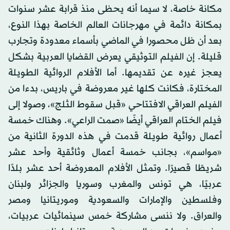
مكانة خاصة، لا سيما أنه يحظى منذ قرابة عشر سنوات
بمكانة دائمة في مهرجانات العالم الخاصة بهذا النوع،
بعد أن ظل محصورا في الماضي بأسماء معدودة وتجارب
قليلة. إن الفيلم التوثيقي يعرض القضايا العربية بشكل
يعجز غيره عن تقديمها. أما الأفلام الروائية الطويلة
المختارة، فكانت كلها غير معروضة في باريس، بدءا من
الفيلم العراقي الافتتاحي «قبل سقوط الثلج»، وصولا إلى
فيلم الختام العراقي أيضًا «صمت الراعي». وهناك خمسة
أعمال روائية طويلة قدمت في هذه الدورة الثانية من
«مواسم»، بجانب خمسة أعمال وثائقية وأحد عشر
شريطًا قصيرًا. وتمثل الأفلام المعروضة أحد عشر بلدًا
عربيًا، هي تونس والمغرب وسوريا والجزائر ولبنان
وفلسطين والإمارات والسعودية وموريتانيا ومصر
والعراق. ولا ننسى مشاركة خمس سينمائيات عربيات،