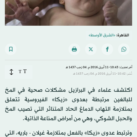
القاهرة:
«الشرق الأوسط»
آخر تحديث: 10:43-11 أبريل 2016 م ـ 04 رَجب 1437 هـ
T
T
نُشر: 10:42-11 أبريل 2016 م ـ 04 رَجب 1437 هـ
اكتشف علماء في البرازيل مشكلات صحية في المخ
للبالغين مرتبطة بعدوى «زيكا» الفيروسية تتعلق
بمتلازمة التهاب الدماغ الحاد المتناثر التي تصيب المخ
والحبل الشوكي، وهي من أمراض المناعة الذاتية.
وترتبط عدوى «زيكا» بالفعل بمتلازمة غيلان - باريه، التي