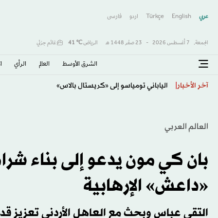
عربي
English
Türkçe
اردو
فارسى
الجمعة,
7 أغسطس 2026
-
23 صفَر 1448 هـ
الرياض
℃
41
غائم جزئي
الشرق الأوسط​
العالم
الرأي
ا
الأرجنتيني ماستانتونو معاراً من «ريال مدريد» لـ«فيورنتينا»
آخر الأخبار
العالم العربي
بان كي مون يدعو إلى بناء شرا
«داعش» الإرهابية
التقى عباس وبحث مع العاهل الأردني تعزيز قدر