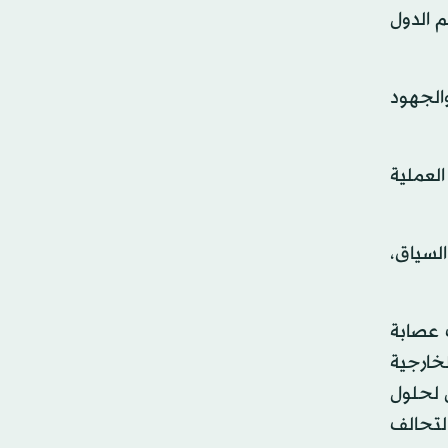
م الدول
والجهود
لعملية
السياق،
ب عصابة
خارجية
ل لحلول
التحالف