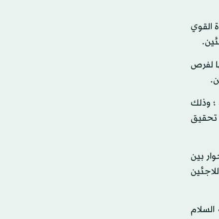
ة القوي
ئين.
ا لفرص
ن.
 ؛ وذلك
 تحقيق
وار بين
للاجئين
السلام