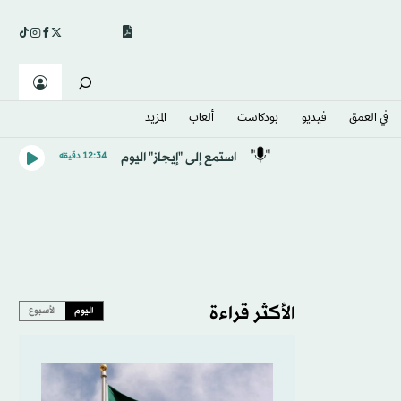
في العمق
فيديو
بودكاست
ألعاب
المزيد
استمع إلى "إيجاز" اليوم
12:34 دقيقه
الأكثر قراءة
اليوم
الأسبوع