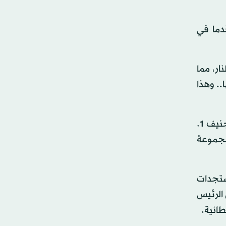
دما في
ر، مما
. وهذا
وأضاف: «إننا متفقون مع الأمين العام على أن الدعم والزخم الموجود حاليا في موضوع جنيف، والمستندة إلى وثيقة جنيف 1.
في مجموعة
ستجدات
 الرئيس
طانية.