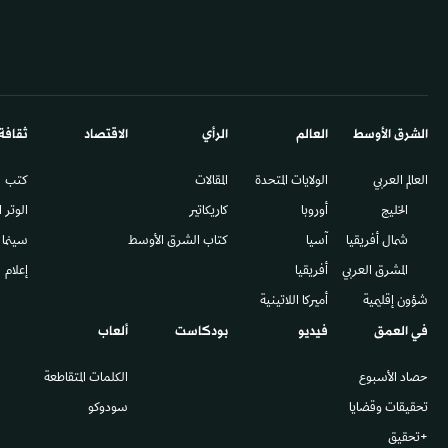
الشرق الأوسط​
العالم
الرأي
الاقتصاد
ثقافة
العالم العربي
الولايات المتحدة
المقالات
كتب
الخليج
أوروبا
كاريكاتير
الوتر 
شمال أفريقيا
آسيا
كتاب الشرق الأوسط
سينما
المشرق العربي
أفريقيا
إعلام
شؤون إقليمية
أميركا اللاتينية
في العمق
فيديو
بودكاست
ألعاب
حصاد الأسبوع
الكلمات المتقاطعة
تحقيقات وقضايا
سودوكو
+تحقيق