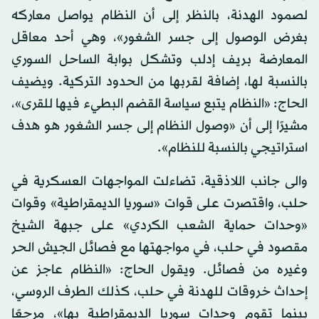
لصمود الهدنة، بالنظر إلى أن النظام يواصل معاركه
بغرض الوصول إلى جسر الشغور»، وهي أحد معاقل
المعارضة بريف إدلب وتشكل بوابة الساحل السوري
بالنسبة لها، إضافة لقربها من الحدود التركية. ويضيف
الحاج: «النظام يتبع سياسة القضم البطيء فيها للقرى»،
مشيرًا إلى أن «وصول النظام إلى جسر الشغور هو هدف
استراتيجي بالنسبة للنظام».
والى جانب اللاذقية، تضاءلت المواجهات العسكرية في
حلب، واقتصرت على قوات «سوريا الديمقراطية» وقوات
«وحدات حماية الشعب الكردي» على جبهة الشيخ
مقصود في حلب، في مواجهتها مع فصائل الجيش الحر
وغيره من فصائل. ويقول الحاج: «النظام عاجز عن
إحداث خروقات للهدنة في حلب، كذلك الطرف الروسي،
بينما تقوم وحدات سوريا الديمقراطية بها»، مرجعًا