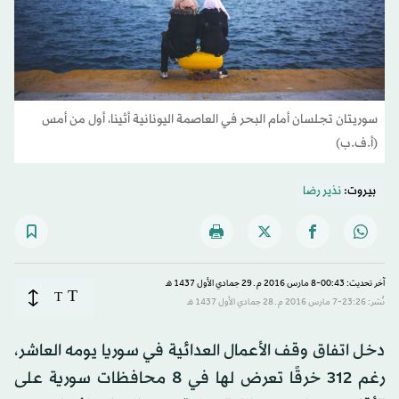
سوريتان تجلسان أمام البحر في العاصمة اليونانية أثينا، أول من أمس
(أ.ف.ب)
بيروت:
نذير رضا
آخر تحديث: 00:43-8 مارس 2016 م ـ 29 جمادي الأول 1437 هـ
T
T
نُشر: 23:26-7 مارس 2016 م ـ 28 جمادي الأول 1437 هـ
دخل اتفاق وقف الأعمال العدائية في سوريا يومه العاشر،
رغم 312 خرقًا تعرض لها في 8 محافظات سورية على