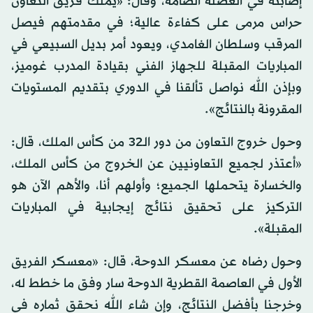
إصابته في العضلة الضامة، وقال: «يملك فريق التعاون
حراس مرمى على كفاءة عالية؛ في مقدمتهم فيصل
المرقب وسلطان الغامدي، ويعود أمر بديل السبيعي في
المباريات المقبلة للجهاز الفني بقيادة المدرب غوميز،
وبإذن الله نواصل تألقنا في الدوري بتقديم المستويات
المقرونة بالنتائج».
وحول خروج التعاون من دور الـ32 من كأس الملك، قال:
«‏‏أعتذر لجميع التعاونيين عن الخروج من كأس الملك،
والخسارة يتحملها الجميع؛ وأولهم أنا، والأهم الآن هو
التركيز على تحقيق نتائج إيجابية في المباريات
المقبلة».
وحول رضاه عن معسكر الدوحة، قال: «معسكر الفريق
الأول في العاصمة القطرية الدوحة سار وفق ما خطط له،
وخرجنا بأفضل النتائج، وإن شاء الله نحقق ثماره في