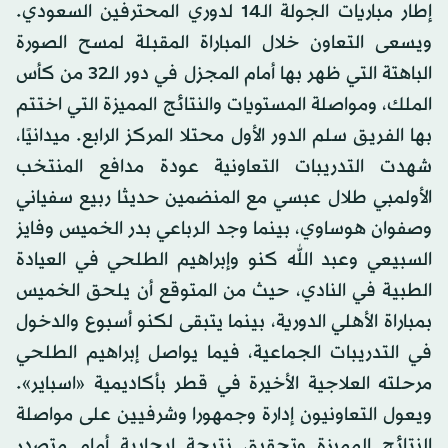
إطار مباريات الجولة الـ14 لدوري المحترفين السعودي.
ويسعى التعاون خلال المباراة المقبلة لمسح الصورة
الباهتة التي ظهر بها أمام المجزل في دور الـ32 من كأس
الملك، ومواصلة المستويات والنتائج المميزة التي اختتم
بها الفريق سلم الدور الأول محتلا المركز الرابع. ميدانيًا،
شهدت التدريبات التعاونية عودة مدافع المنتخب
الأولمبي طلال عبسي مع المنضمين حديثا ربيع سفياني
وصفوان هوساوي، بينما وجد الرباعي بدر الخميس وفايز
السبيعي وعبد الله كنو وإبراهيم الطلحي في العيادة
الطبية في النادي، حيث من المتوقع أن يلحق الخميس
بمباراة الأهلي الدورية، بينما يتبقى لكنو أسبوع والدخول
في التدريبات الجماعية، فيما يواصل إبراهيم الطلحي
مرحلته العلاجية الأخيرة في قطر بأكاديمية «اسباير».
ويعول التعاونيون إدارة وجمهورا وشرفيين على مواصلة
النتائج المميزة وتحقيق نتيجة إيجابية أمام متصدر