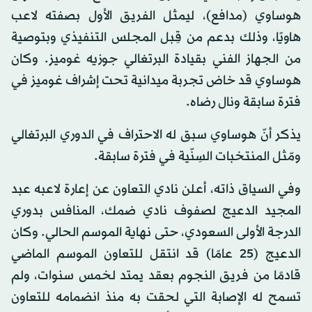
هوساوي (مدافع)، ليمثل الفريق الأول بصفته لاعب
هاويًا، وذلك بدعم من قِبل المجلس التنفيذي وبتوصية
من الجهاز الفني بقيادة البرتغالي جوزيه غوميز. وكان
هوساوي قد خاض تجربة ميدانية تحت إشراف غوميز في
فترة سابقة ونال رضاه.
يذكر أنّ هوساوي سبق له الاحتراف في الدوري البرتغالي
ومّثل المنتخبات السِنّية في فترة سابقة.
وفي السياق ذاته، أعلن نادي التعاون عن إعارة لاعبه عبد
المجيد الدعيج لصفوف نادي ضمك، المنافس بدوري
الدرجة الأولى السعودي، حتى نهاية الموسم الحالي. وكان
الدعيج (25 عامًا) قد انتقل للتعاون الموسم الماضي
قادمًا من فريق النجوم بعقد يمتد لخمس سنوات، ولم
تسمح له الإصابة التي لحقت به منذ انضمامه للتعاون