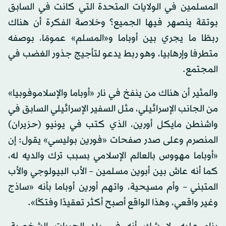
المسلمين في الولايات المتحدة التي كانت في السابق
بوتقة ينصهر فيها الجميع؟ وخلاصة الفكرة أن هناك
ربطًا ما يجري بين أوباما و«المسلم» عمومًا، بوصفه
متطرفا وإرهابيا، وهو ربط يدعو لتأجيج جذور الغضب في
المجتمع.
والمثير أن هناك من ينفخ في نار «أوباما والإسلاموفوبيا»
من الجانب الإسرائيلي، مثل السفير الإسرائيلي السابق في
واشنطن مايكل أورين، الذي كتب في يونيو (حزيران)
المنصرم وعلى صدر صفحات «فورين بوليسي» يقول: إن
«أوباما مهووس بالعالم الإسلامي بسبب ترك والديه له،
كما أنه عاش بين أبوين مسلمين – الأب البيولوجي والأب
المتبني – وأم مسيحية، واتهم أورين أوباما بأنه «ساذج
وغير واقعي، وهذا الواقع أصبح أكثر تعقيدًا وفتكًا».