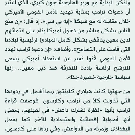
ولتكن البداية مع وزير الخارجية جون كيري، الذي اعتبر
أن دعوات ترامب بمثابة تهديد للأمن القومي الأميركي
خلال مقابلة له مع شبكة «إيه بي سي». إذ قال: «إن منع
الناس بشكل مباشر من دخول أميركا بناء على انتمائهم
لدين معين يناقض بشكل كامل المبادئ الرئيسية لبلادنا
التي قامت على التسامح»، وأضاف: «إن دعوة ترامب تهدد
الأمن القومي لأنها تعبر عن استعداد أميركي يسعى
للترشح لرئاسة بلادنا للتفرقة ضد دين معين... إنها
سياسة خارجية خطيرة جدًا».
من جهتها كانت هيلاري كلينتون ربما أشمل في ردودها
التي تناولت كلاً من ترامب وكارسون. فوصفت قراءة
ترامب بأنها «نظرة تشارك داعش» في لعبتهم، بمعنى
أنها أصولية إقصائية واستبعادية للآخر كما يفعل
البغدادي وزمرته من الدواعش. وفي ردها على كارسون،