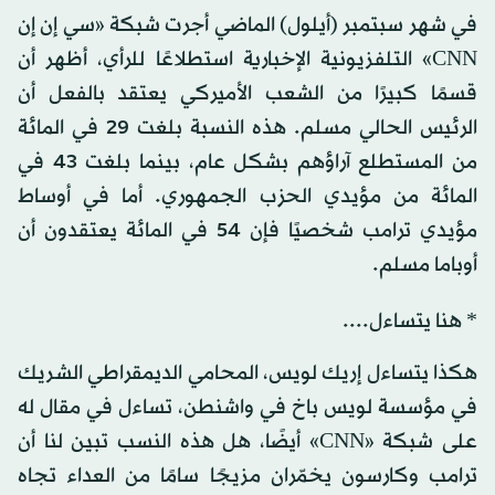
في شهر سبتمبر (أيلول) الماضي أجرت شبكة «سي إن إن
CNN» التلفزيونية الإخبارية استطلاعًا للرأي، أظهر أن
قسمًا كبيرًا من الشعب الأميركي يعتقد بالفعل أن
الرئيس الحالي مسلم. هذه النسبة بلغت 29 في المائة
من المستطلع آراؤهم بشكل عام، بينما بلغت 43 في
المائة من مؤيدي الحزب الجمهوري. أما في أوساط
مؤيدي ترامب شخصيًا فإن 54 في المائة يعتقدون أن
أوباما مسلم.
* هنا يتساءل....
هكذا يتساءل إريك لويس، المحامي الديمقراطي الشريك
في مؤسسة لويس باخ في واشنطن، تساءل في مقال له
على شبكة «CNN» أيضًا، هل هذه النسب تبين لنا أن
ترامب وكارسون يخمّران مزيجًا سامًا من العداء تجاه