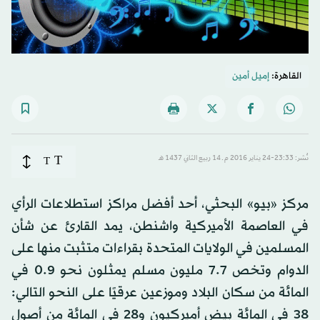
القاهرة:
إميل أمين
T
نُشر: 23:33-24 يناير 2016 م ـ 14 ربيع الثاني 1437 هـ
T
مركز «بيو» البحثي، أحد أفضل مراكز استطلاعات الرأي
في العاصمة الأميركية واشنطن، يمد القارئ عن شأن
المسلمين في الولايات المتحدة بقراءات متثبت منها على
الدوام وتخص 7.7 مليون مسلم يمثلون نحو 0.9 في
المائة من سكان البلاد وموزعين عرقيًا على النحو التالي:
38 في المائة بيض أميركيون و28 في المائة من أصول