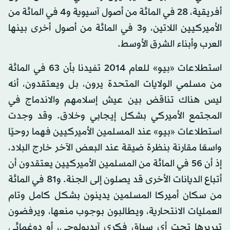
أفريقية، 28 في المائة من أصول آسيوية و4 في المائة من
الأميركيين اللاتين، و3 في المائة من أصول أخرى بينها
العرب وأبناء الشرق الأوسط.
استطلاعات «بيو» للعام 2014 تفيدنا بأن 63 في المائة
من مسلمي الولايات المتحدة يرون، بل ويعتقدون، أنه
ليس هناك تناقض بين عيش إسلامهم والاندماج في
المجتمع الأميركي بشكل إيجابي وخلاق. وقد وجدت
استطلاعات «بيو» عند المسلمين الأميركيين فهما روحيًا
واسعًا مقارنة بنظرة ضيقة عند البعض الآخر خارج البلاد،
إذ أن 56 في المائة من المسلمين الأميركيين يعتقدون أن
أتباع الديانات الأخرى قد يصلون إلى الجنة. و81 في المائة
من سكان أميركا المسلمين يدينون بشكل كامل وتام
العمليات الانتحارية، ويطالبون بوجوب منعها، ويرفضون
تبريرها تحت أي سياق فكري آيديولوجي، أو دوغمائي