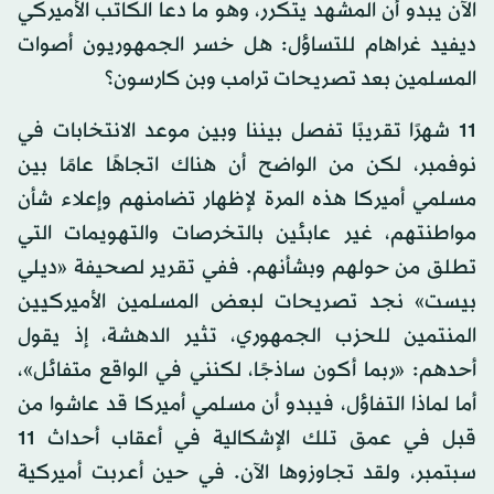
الآن يبدو أن المشهد يتكرر، وهو ما دعا الكاتب الأميركي
ديفيد غراهام للتساؤل: هل خسر الجمهوريون أصوات
المسلمين بعد تصريحات ترامب وبن كارسون؟
11 شهرًا تقريبًا تفصل بيننا وبين موعد الانتخابات في
نوفمبر، لكن من الواضح أن هناك اتجاهًا عامًا بين
مسلمي أميركا هذه المرة لإظهار تضامنهم وإعلاء شأن
مواطنتهم، غير عابئين بالتخرصات والتهويمات التي
تطلق من حولهم وبشأنهم. ففي تقرير لصحيفة «ديلي
بيست» نجد تصريحات لبعض المسلمين الأميركيين
المنتمين للحزب الجمهوري، تثير الدهشة، إذ يقول
أحدهم: «ربما أكون ساذجًا، لكنني في الواقع متفائل»،
أما لماذا التفاؤل، فيبدو أن مسلمي أميركا قد عاشوا من
قبل في عمق تلك الإشكالية في أعقاب أحداث 11
سبتمبر، ولقد تجاوزوها الآن. في حين أعربت أميركية