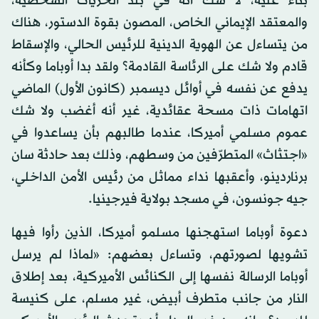
بناء عليه، لا شك أنه في بلد الحريات الشخصية،
والمعتقد الإيماني الخاص، المصون بقوة الدستور، هناك
من يتساءل عن الهوية الدينية للرئيس الحالي، والإسقاط
قادم ولا شك على الرئاسة القادمة؟ ولقد بدا أوباما وكأنه
يدفع عن نفسه في أوائل ديسمبر (كانون الأول) الماضي
اتهامات ذات مسحة عقائدية، غير أنه أغضب ولا شك
عموم مسلمي أميركا، عندما طالبهم بأن يساعدوا في
«اجتثاث» المتطرّفين من وسطهم، وذلك بعد حادثة سان
برناردينو، وأعقبها نداء مماثل من رئيس الأمن الداخلي،
جيه جونسون، في مسجد بولاية فيرجينيا.
دعوة أوباما استهجنها مسلمو أميركا، الذين رأوا فيها
تشويها لصورتهم، وتساءل بعضهم: «لماذا لم يرسل
أوباما الرسالة نفسها إلى الكنائس الأميركية، بعد إطلاق
النار من جانب متطرف أبيض، غير مسلم، على كنيسة