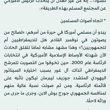
للسود؟.. إنه من غير العدل أن يتحدث الرئيس الأميركي
عن المجتمع المسلم بهذه الطريقة».
* اتجاه أصوات المسلمين
يبدو أن مسلمي أميركا في حيرة من أمرهم: «لصالح من
يصوتون في نوفمبر القادم هل للديمقراطيين أم
للجمهوريين؟» وهذا مشهد مشابه تمامًا للقلق الحادث
الآن شهدته الأوساط الإسلامية الأميركية في انتخابات
الرئاسة عام 2000. حين تخوفوا من التصويت للمرشح
الديمقراطي آنذاك آل غور بسبب اختياره السيناتور
اليهودي المتشدد جوزيف ليبرمان ليكون نائبه على
قائمته الرئاسية. ومن ثم صوتت نسبة عالية منهم
لمنافسه الجمهوري جورج بوش الابن، وجرى ما جرى من
ورائه لاحقًا.