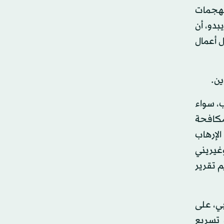
الهجمات
بدو، أن
ل أعمال
ب، سواء
 مكافحة
الإرهاب
وغيريني
 تقرير
بي، على
 تسريع