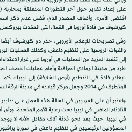
ويأتي ذلك فيما قالت مصادر أوروبية لـ«الشرق الأوسط» بب
على إعداد تقرير حول آخر التطورات المتعلقة بمحاربة (
اقتضى الأمر». وأضاف المصدر الذي فضل عدم ذكر اسمه
كيرشوف من قادة أوروبا في القمة، التي انعقدت ببروكسل
وفي تصريحات للإعلام الأوروبي، حذر دو كيرشوف أيضًا من
والقوات الروسية على تنظيم داعش، وكذلك العمليات البرية 
إلى تنفيذ المزيد من العمليات في أوروبا على غرار الاعتد
طرد من مدينة الرمادي العراقية وأمام عمليات القصف ال
«يغادر قادة في التنظيم (أرض الخلافة) إلى ليبيا»، كما ق
المتطرف في 2014 وجعل مركز قيادته في مدينة الرقة السورية.
واعتبر أن على الغربيين في الحالة هذه العمل على تدابي
الثلاثاء الماضي في ليبيا تحت رعاية الأمم المتحدة. ور
في ليبيا، حيث يعد نحو ثلاثة آلاف مقاتل «لأنه لا ي
المسؤولين الرئيسيين في تنظيم داعش في سوريا يراقبون 