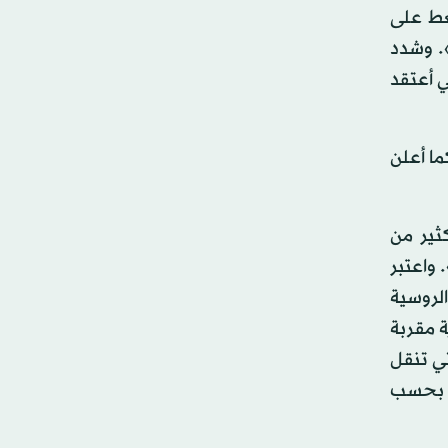
ضغط على
. وشدد
ي أعتقد
 يد التحالف الذي تقوده الولايات المتحدة لمحاربة تنظيم داعش منذ صيف 2014، كما أعلن
ثير من
 في المائة في الإجمال». واعتبر
لطائرات الروسية
 مقربة
تي تنقل
م، بحسب