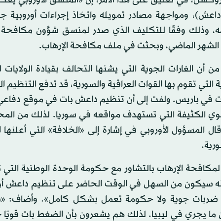
روكسل، في تعليق على هذا الأمر، إن «المنسق الأوروبي يعكف
داعش)، ومواجهة مصادر تمويله واتخاذ إجراءات أوروبية جدي
، وذلك وفقًا للتكليف الذي صدر لمنسق شؤون مكافحة ا
 الشهر الماضي، وبحثت في ملف مكافحة الإرهاب.
 أن الغارات الجوية التي يشنها التحالف بقيادة الولايات 
التي تقوم بها القوات العراقية والسورية، قد تدفع التنظيم 
اءات في باريس. ولفت إلى أن تنظيم داعش بات في موقع دفاعي
جوي الكثيفة التي تستهدف مواقعه في سوريا. لذلك من المح
ال المسؤول الأوروبي في إشارة إلى «الخلافة» التي أعلنها 
ر لمكافحة الإرهاب بالتشاور مع حكومة الوحدة الوطنية الت
أى أنه سيكون من السهل في الوقت الحاضر على تنظيم داعش 
وجد ضربات جوية ولا حكومة تعمل بشكل كامل». وأضاف: «ن
ما يجري في ليبيا. لذلك هم يشعرون بأن الضغط بات قويًا ج