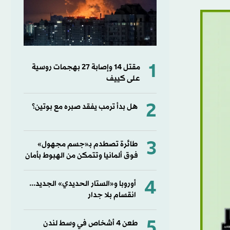
1
مقتل ⁠14 وإصابة ‌27 بهجمات روسية
على كييف
2
هل بدأ ترمب يفقد صبره مع بوتين؟
3
طائرة تصطدم بـ«جسم مجهول»
فوق ألمانيا وتتمكن من الهبوط بأمان
4
أوروبا و«الستار الحديدي» الجديد...
انقسام بلا جدار
5
طعن 4 أشخاص في وسط لندن