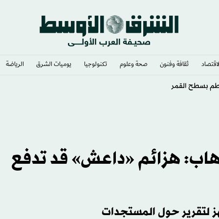
لاقتصاد
ثقافة وفنون
صحة وعلوم
تكنولوجيا
يوميات الشرق​
الرياضة
التركية بانتقال محمد صلاح
رهاب: هزائم «داعش» قد تدفع
هز لتقرير حول المستجدات