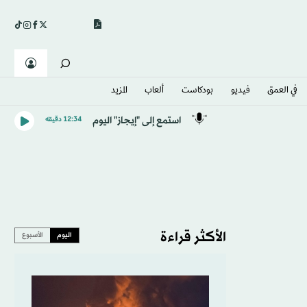
في العمق
فيديو
بودكاست
ألعاب
المزيد
استمع إلى "إيجاز" اليوم
12:34 دقيقه
الأكثر قراءة
اليوم
الأسبوع