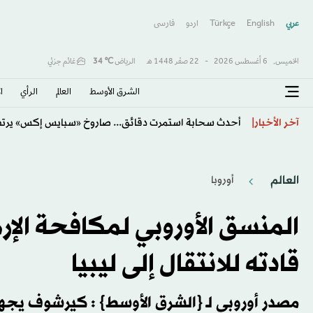
عربي
English
Türkçe
اردو
فارسى
الخميس,
6 أغسطس 2026
-
22 صفَر 1448 هـ
الرياض
℃
34
غائم جزئي
الشرق الأوسط​
العالم
الرأي
ا
«صفقة القرن» و«الملك المصري»… هكذا احتفت الصحافة 
آخر الأخبار
العالم
أوروبا
المنسق الأوروبي لمكافحة الإ
قادته للانتقال إلى ليبيا
مصدر أوروبي لـ {الشرق الأوسط} : كيرشوف يج