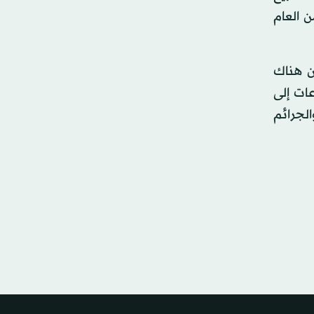
الاتحاد في 12فبراير (شباط) من العام
ن هناك
ات إلى
لجرائم