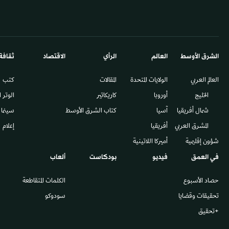
الشرق الأوسط​
العالم
الرأي
الاقتصاد
ثقافة
العالم العربي
الولايات المتحدة
المقالات
كتب
الخليج
أوروبا
كاريكاتير
الوتر 
شمال أفريقيا
آسيا
كتاب الشرق الأوسط
سينما
المشرق العربي
أفريقيا
إعلام
شؤون إقليمية
أميركا اللاتينية
في العمق
فيديو
بودكاست
ألعاب
حصاد الأسبوع
الكلمات المتقاطعة
تحقيقات وقضايا
سودوكو
+تحقيق