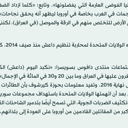
يا الفوضى العارمة التي يفضلونها». وتابع: «كلما ازداد ال
هجمات في الغرب بخاصة في أوروبا ليظهر أنه يحقق نجاحات»
ى الأرض للتخلص منهم في الرقة والموصل (في العراق)، لكنن
وقد قتل نحو 22 ألف متطرف على
تماعات منتدى دافوس بسويسرا: «نكبد اليوم (داعش) الك
الخسائر، خسروا 40 في المائة من الأراضي التي كانوا يسيطرون عليها في العراق وما بين 20 و30
أن هذا التنظيم «سيضعف كثيرًا» في العراق وسوريا بحلول نهاية 2016. وتفيد معلومات بحوزة كيرشوف بأن ا
بعد أن اتهمتها الولايات المتحدة باستهداف مجموعات سورية
ثيف الضربات الجوية، التي تسمح أيضًا بتدمير الشاحنات ال
بر من المقاتلين القادمين من أوروبا على العودة إلى بلدانه