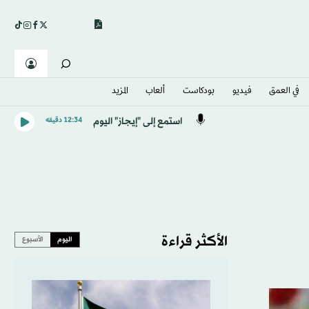
في العمق
فيديو
بودكاست
ألعاب
المزيد
استمع إلى "إيجاز" اليوم
12:34 دقيقه
الأكثر قراءة
اليوم
الأسبوع