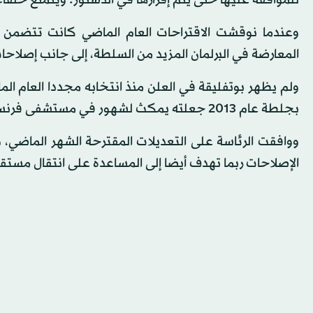
للموافقة عليها حتى يتم إقرارها في الدستور. ويتمتع حلفاء 
وعندما نوقشت الاقتراحات العام الماضي كانت تتضمن نق
المعارضة في البرلمان المزيد من السلطة، إلى جانب إصلا
ولم يظهر بوتفليقة في العلن منذ انتخابه مجددا العام الم
بجلطة عام 2013 جعلته يمكث لشهور في مستشفى فرنسي قبل أن يعود إلى الجزائر.
ووافقت الرئاسة على التعديلات المقترحة الشهر الماضي،
الإصلاحات ربما تهدف أيضا إلى المساعدة على انتقال مستقر 