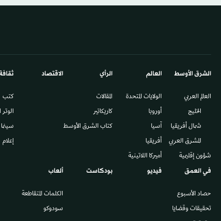
الشرق الأوسط​
العالم
الرأي
الاقتصاد
ثقافة
العالم العربي
الولايات المتحدة
المقالات
كتب
الخليج
أوروبا
كاريكاتير
الوتر 
شمال أفريقيا
آسيا
كتاب الشرق الأوسط
سينما
المشرق العربي
أفريقيا
إعلام
شؤون إقليمية
أميركا اللاتينية
في العمق
فيديو
بودكاست
ألعاب
حصاد الأسبوع
الكلمات المتقاطعة
تحقيقات وقضايا
سودوكو