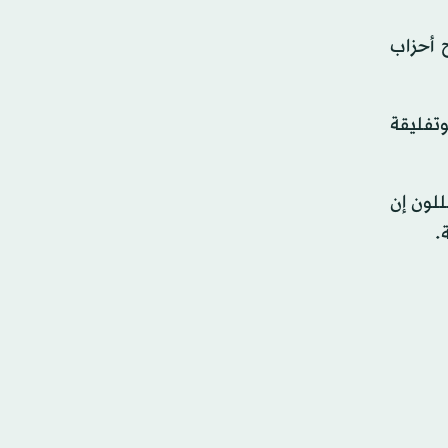
 أحزاب
وتفليقة
لون إن
.