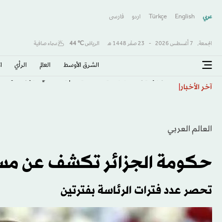
عربي
English
Türkçe
اردو
فارسى
الجمعة,
7 أغسطس 2026
-
23 صفَر 1448 هـ
الرياض
℃
44
سماء صافية
الشرق الأوسط​
العالم
الرأي
ا
فان بوميل مدرب بلجيكا الجديد لم يتردد في قبول المهمة
آخر الأخبار
العالم العربي
حكومة الجزائر تكشف عن مسو
تحصر عدد فترات الرئاسة بفترتين