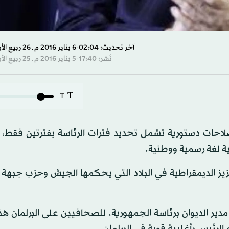
آخر تحديث: 02:04-6 يناير 2016 م ـ 26 ربيع الأول 1437 هـ
نُشر: 17:40-5 يناير 2016 م ـ 25 ربيع الأول 1437 هـ
T
T
صلاحات دستورية تشمل تحديد فترات الرئاسة بفترتين فقط، 
غية لغة رسمية ووطنية.
زيز الديمقراطية في البلاد التي يحكمها الجيش وحزب جبهة 
ير الديوان برئاسة الجمهورية، للصحافيين على البرلمان هذ